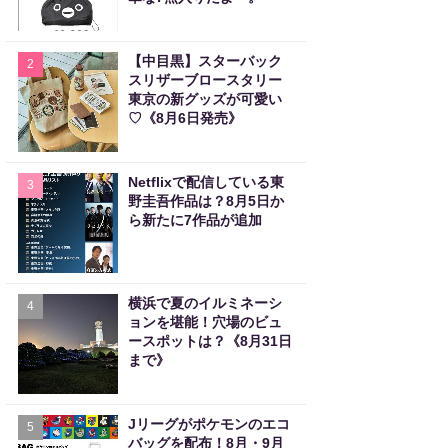
【中目黒】スターバック
2
スリザーブロースタリー
東京の新グッズが可愛い
♡《8月6日発売》
Netflixで配信している東
3
野圭吾作品は？8月5日か
ら新たに7作品が追加
横浜で夏のイルミネーシ
4
ョンを堪能！穴場のビュ
ースポットは？《8月31日
まで》
Jリーグがポケモンのエコ
5
バッグを配布！8月・9月