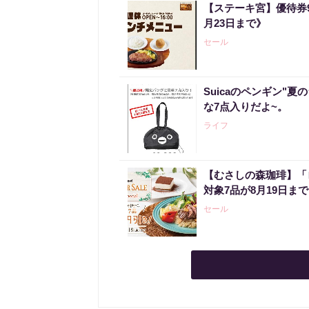
【ステーキ宮】優待券
月23日まで》
セール
Suicaのペンギン"夏
な7点入りだよ~。
ライフ
【むさしの森珈琲】「
対象7品が8月19日ま
セール