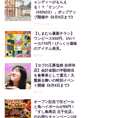
ャンディーがもらえ
る！？「ケンゾー
（KENZO）」ポップアッ
プ開催中《8月9日まで》
ファッション
【しまむら最新チラシ】
ワンピース550円、UVパ
ーカ770円！びっくり価格
のアイテム発見。
セール
【ヨプの王豚塩焼 吉祥寺
店】会計金額の半額相当
を食事券として還元！大
盤振る舞いの特別イベン
ト開催《8月9日まで》
セール
オープン記念で生ビール
と角ハイボールが99円！
「すし鳥商店 北千住店」
のお得なキャンペーンは8