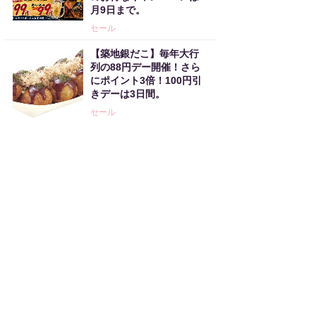
月9日まで。
セール
【築地銀だこ】毎年大行
列の88円デー開催！さら
にポイント3倍！100円引
きデーは3日間。
セール