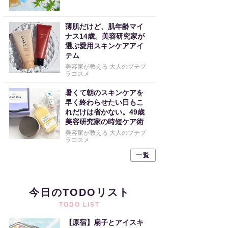
薄肌だけど、肌年齢マイ
ナス14歳。美容研究家が
選ぶ愛用スキンケアアイ
テム
美容家が教える 大人のプチプ
ラコスメ
暑くて朝のスキンケアを
早く終わらせたい日もこ
れだけは省かない。49歳
美容研究家の時短ケア術
美容家が教える 大人のプチプ
ラコスメ
一覧
今日のTODOリスト
TODO LIST
【原宿】扇子とアイスキ