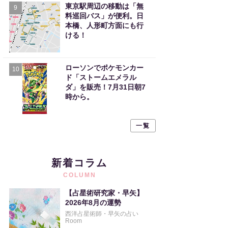
東京駅周辺の移動は「無
9
料巡回バス」が便利。日
本橋、人形町方面にも行
ける！
ローソンでポケモンカー
10
ド「ストームエメラル
ダ」を販売！7月31日朝7
時から。
一覧
新着コラム
COLUMN
【占星術研究家・早矢】
2026年8月の運勢
西洋占星術師・早矢の占い
Room