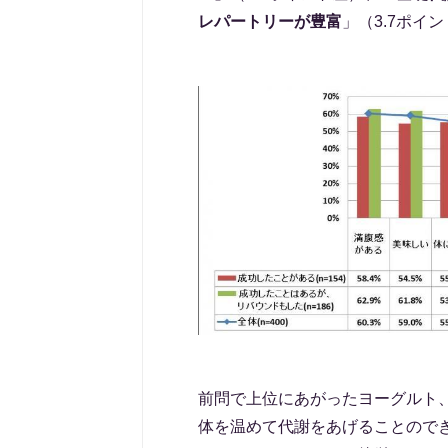
レパートリーが豊富
」（3.7ポイ
前問で上位にあがったヨーグルト
体を温めて代謝をあげることので