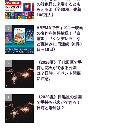
の対象日に来場するとも
らえるよ《全60種、先着
100万人》
ABEMAでディズニー映画
6
の名作を無料放送！『白
雪姫」『シンデレラ』な
ど夏休み11日連続《8月8
日～18日》
《2026夏》千代田区で手
7
持ち花火ができる公園
は？日時・イベント開催
に注意。
《2026夏》目黒区の公園
8
で手持ち花火ができる！
日時と場所は？