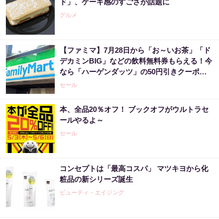
ド」、ケーキ感のすごさが話題に
グルメ
【ファミマ】7月28日から「お～いお茶」「ド
デカミンBIG」などの飲料無料券もらえる！今
なら「ハーゲンダッツ」の50円引きクーポン
も。
セール
本、全品20％オフ！ ブックオフがウルトラセ
ールやるよ～
セール
コンセプトは「最高コスパ」 マツキヨから化
粧品の新シリーズ誕生
ビューティ・エイジング