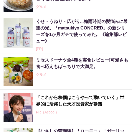
グルメ
くせ・うねり・広がり...梅雨時期の髪悩みに希
望の光。「matsukiyo CONCRED」の新シリ
ーズを1か月ガチで使ってみた。《編集部レビ
ュー》
[PR]
ミセスドーナツ全4種を実食レビュー!可愛さも
食べ応えもばっちりで大満足。
グルメ
「これから株価はこうやって動いていく」世
界的に活躍した天才投資家が暴露
PR（Acoco.）
【むさしの森珈琲】「ロコモコ」「ガーリッ