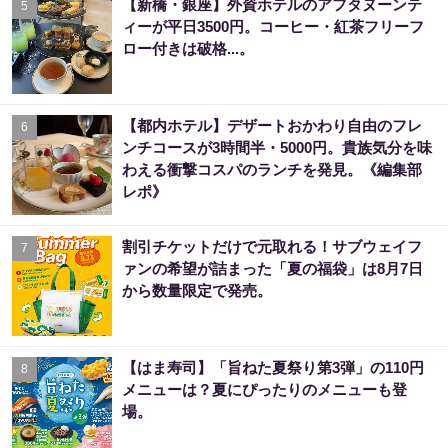
【新橋・銀座】外資ホテルのアフタヌーンテ
5
ィーが平日3500円。コーヒー・紅茶フリーフ
ロー付きは破格...。
【都内ホテル】デザートおかわり自由のフレ
6
ンチコースが3時間半・5000円。貴族気分を味
わえる衝撃コスパのランチを発見。《編集部
レポ》
割引チケットだけで元取れる！サブウェイフ
7
ァンの希望が詰まった「夏の福袋」は8月7日
から数量限定で発売。
【はま寿司】「旨ねた夏祭り第3弾」の110円
8
メニューは？夏にぴったりのメニューも登
場。