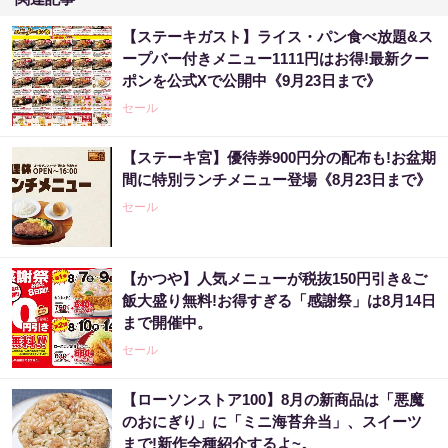
【ステーキガスト】ライス・パン食べ放題&ス
ープバー付きメニュー1111円はお得!最新クー
ポンを公式Xで公開中《9月23日まで》
セール
【ステーキ宮】優待券900円分の配布も!お盆期
間に特別ランチメニュー登場《8月23日まで》
セール
【かつや】人気メニューが税抜150円引き&ご
飯大盛り無料!お得すぎる「感謝祭」は8月14日
まで開催中。
セール
【ローソンストア100】8月の新商品は「悪魔
のおにぎり」に「ミニ海苔弁当」、スイーツ
まで!新作全種紹介するよ~。