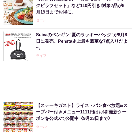
クピラフセット」など110円引き!対象7品が8
月19日までお得に。
セール
Suicaのペンギン"夏のラッキーバッグ"が8月8
日に発売。Pensta史上最も豪華な7点入りだよ
~。
ライフ
【ステーキガスト】ライス・パン食べ放題&ス
ープバー付きメニュー1111円はお得!最新クー
ポンを公式Xで公開中《9月23日まで》
セール