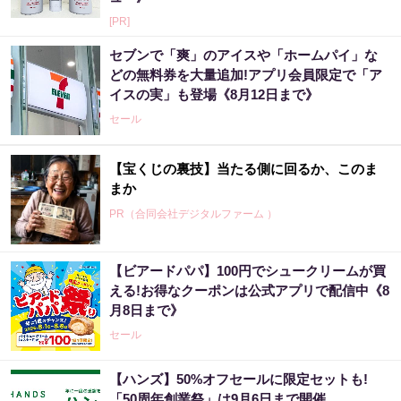
[PR]
セブンで「爽」のアイスや「ホームパイ」な
どの無料券を大量追加!アプリ会員限定で「ア
イスの実」も登場《8月12日まで》
セール
【宝くじの裏技】当たる側に回るか、このま
まか
PR（合同会社デジタルファーム ）
【ビアードパパ】100円でシュークリームが買
宝くじ当たる人だけが気づいている違い
える!お得なクーポンは公式アプリで配信中《8
月8日まで》
PR（合同会社デジタルファーム ）
セール
【ハンズ】50%オフセールに限定セットも!
「2027年の宝くじ当選者は〇〇です」占い師
「50周年創業祭」は9月6日まで開催。