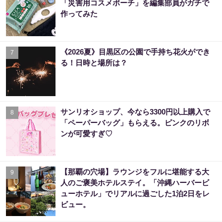
「災害用コスメポーチ」を編集部員がガチで
作ってみた
《2026夏》目黒区の公園で手持ち花火ができ
7
る！日時と場所は？
サンリオショップ、今なら3300円以上購入で
8
「ペーパーバッグ」もらえる。ピンクのリボ
ンが可愛すぎ♡
【那覇の穴場】ラウンジをフルに堪能する大
9
人のご褒美ホテルステイ。「沖縄ハーバービ
ューホテル」でリアルに過ごした1泊2日をレ
ビュー。