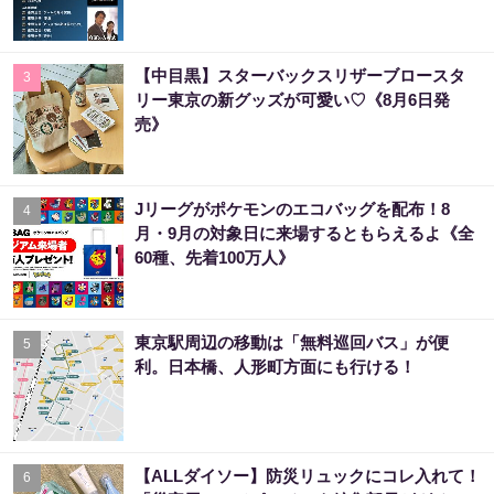
【中目黒】スターバックスリザーブロースタ
3
リー東京の新グッズが可愛い♡《8月6日発
売》
Jリーグがポケモンのエコバッグを配布！8
4
月・9月の対象日に来場するともらえるよ《全
60種、先着100万人》
東京駅周辺の移動は「無料巡回バス」が便
5
利。日本橋、人形町方面にも行ける！
【ALLダイソー】防災リュックにコレ入れて！
6