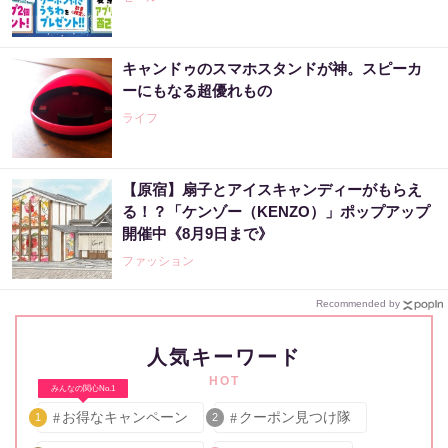
キャンドゥのスマホスタンドが神。スピーカ
ーにもなる超優れもの
ライフ
【原宿】扇子とアイスキャンディーがもらえ
る！？「ケンゾー（KENZO）」ポップアップ
開催中《8月9日まで》
ファッション
Recommended by
人気キーワード
HOT
みんなの関心No.1
お得なキャンペーン
クーポン見つけ隊
1
2