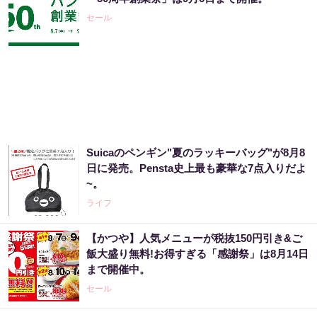
が暴露
セール
PR（合同会社デジタルファーム ）
“宝くじは運じゃなかった”当たる人の“共通
点”を知っただけ
PR（合同会社デジタルファーム ）
Suicaのペンギン"夏のラッキーバッグ"が8月8
【宝くじ当てたい方限定】もう外れるの、終
日に発売。Pensta史上最も豪華な7点入りだよ
わりにしませんか
~。
PR（合同会社デジタルファーム ）
ライフ
【かつや】人気メニューが税抜150円引き&ご
「2027年の宝くじ当選者は〇〇です」占い師
飯大盛り無料!お得すぎる「感謝祭」は8月14日
が暴露
まで開催中。
PR（合同会社デジタルファーム ）
セール