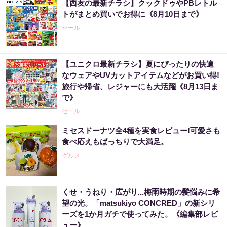
【西友の最新チラシ】クックドゥやPBレトル
トがまとめ買いでお得に《8月10日まで》
セール
【ユニクロ最新チラシ】夏にぴったりの快適
なウェアやUVカットアイテムなどがお買い得!
旅行や帰省、レジャーにも大活躍《8月13日ま
で》
セール
ミセスドーナツ全4種を実食レビュー!可愛さも
食べ応えもばっちりで大満足。
グルメ
くせ・うねり・広がり...梅雨時期の髪悩みに希
望の光。「matsukiyo CONCRED」の新シリ
ーズを1か月ガチで使ってみた。《編集部レビ
ュー》