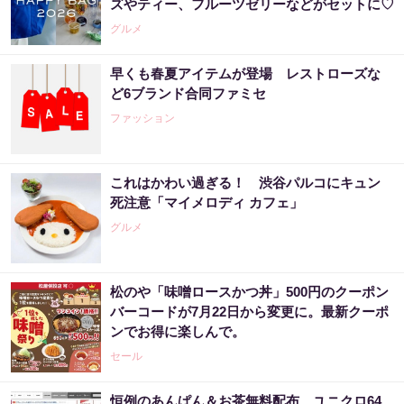
ズやティー、フルーツゼリーなどがセットに♡
グルメ
早くも春夏アイテムが登場 レストローズな
ど6ブランド合同ファミセ
ファッション
これはかわい過ぎる！ 渋谷パルコにキュン
死注意「マイメロディ カフェ」
グルメ
松のや「味噌ロースかつ丼」500円のクーポン
バーコードが7月22日から変更に。最新クーポ
ンでお得に楽しんで。
セール
恒例のあんぱん＆お茶無料配布 ユニクロ64