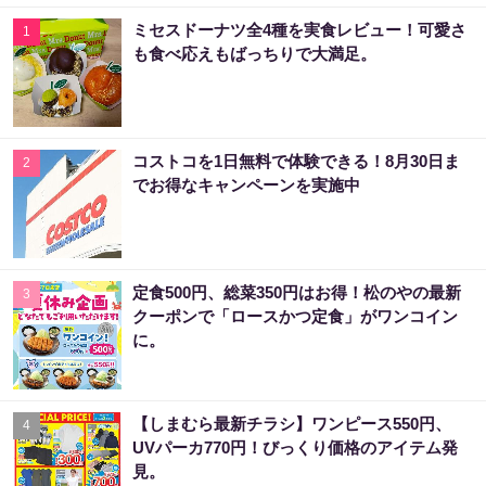
ミセスドーナツ全4種を実食レビュー！可愛さ
1
も食べ応えもばっちりで大満足。
コストコを1日無料で体験できる！8月30日ま
2
でお得なキャンペーンを実施中
定食500円、総菜350円はお得！松のやの最新
3
クーポンで「ロースかつ定食」がワンコイン
に。
【しまむら最新チラシ】ワンピース550円、
4
UVパーカ770円！びっくり価格のアイテム発
見。