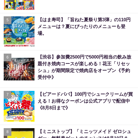
【はま寿司】「旨ねた夏祭り第3弾」の110円
5
メニューは？夏にぴったりのメニューも登
場。
【渋谷】参加費2500円で5000円相当の飲み放
6
題付き焼肉コースが楽しめる！花王「リセッ
シュ」が期間限定で焼肉店をオープン《予約
受付中》
【ビアードパパ】100円でシュークリームが買
7
える！お得なクーポンは公式アプリで配信中
《8月8日まで》
【ミニストップ】「ミニッツメイド ゼロシュ
8