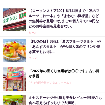
【ローソンストア100】8月11日まで「私のフ
ルーツこれ一本」や「よわない檸檬堂」など
の無料券が登場中!たまご10個入りで214円な
どのお得企画も見逃せない。
セール
【FLOの日】8月は「夏のフルーツタルト」や
「あんずのタルト」が登場!人気のプリンや焼
き菓子もお得に。
グルメ
「2027年の宝くじ当選者は〇〇です」占い師
が暴露
PR（合同会社デジタルファーム ）
ミセスドーナツ全4種を実食レビュー!可愛さも
「宝くじ、運じゃなかった」当たる人は“同じ
食べ応えもばっちりで大満足。
こと”してる