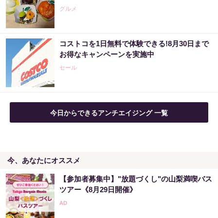
グルメ
PR（合同会社デジタルファーム ）
コストコを1日無料で体験できる!8月30日まで
「宝くじ、運じゃなかった」当たる人は“同じ
お得なキャンペーンを実施中
こと”してる
セール
PR（合同会社デジタルファーム ）
【宝くじ当てたい方限定】もう外れるの、終
今日からできるアンチエイジング 一覧
わりにしませんか
PR（合同会社デジタルファーム ）
今、あなたにオススメ
宝くじ“なんとなく”で買っている限り変わら
ない
【参加者募集中】"放題づくし"の山梨満喫バス
PR（合同会社デジタルファーム ）
ツアー《8月29日開催》