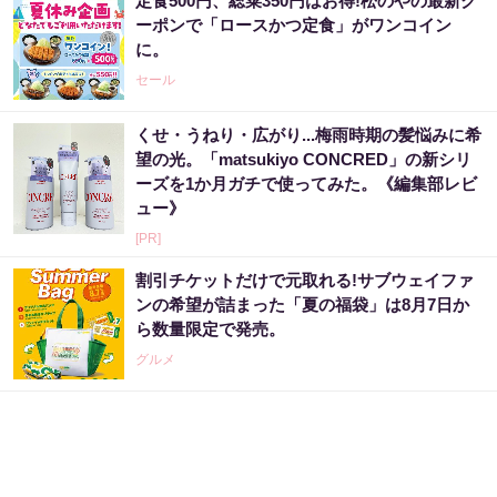
定食500円、総菜350円はお得!松のやの最新ク
ーポンで「ロースかつ定食」がワンコイン
に。
セール
くせ・うねり・広がり...梅雨時期の髪悩みに希
望の光。「matsukiyo CONCRED」の新シリ
ーズを1か月ガチで使ってみた。《編集部レビ
ュー》
[PR]
割引チケットだけで元取れる!サブウェイファ
ンの希望が詰まった「夏の福袋」は8月7日か
ら数量限定で発売。
グルメ