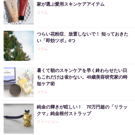
家が選ぶ愛用スキンケアアイテム
コラム
つらい花粉症、放置しないで！ 知っておきた
い「即効ツボ」4つ
コラム
暑くて朝のスキンケアを早く終わらせたい日
もこれだけは省かない。49歳美容研究家の時
短ケア術
コラム
純金の輝きが眩しい！ 70万円超の「リラッ
クマ」純金根付ストラップ
ファッション