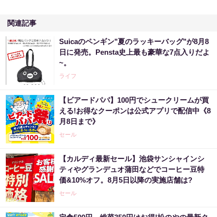
関連記事
Suicaのペンギン"夏のラッキーバッグ"が8月8
日に発売。Pensta史上最も豪華な7点入りだよ
~。
ライフ
【ビアードパパ】100円でシュークリームが買
える!お得なクーポンは公式アプリで配信中《8
月8日まで》
セール
【カルディ最新セール】池袋サンシャインシ
ティやグランデュオ蒲田などでコーヒー豆特
価&10%オフ。8月5日以降の実施店舗は?
セール