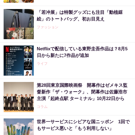
【宝くじ当てたい方限定】もう外れるの、終
わりにしませんか
「若冲展」は特製グッズにも注目「動植綵
PR（合同会社デジタルファーム ）
絵」のトートバッグ、初お目見え
ファッション
Netflixで配信している東野圭吾作品は？8月5
日から新たに7作品が追加
ライフ
第28回東京国際映画祭 開幕作はゼメキス監
督新作「ザ・ウォーク」、閉幕作は佐藤浩市
主演「起終点駅 ターミナル」10月22日から
コラム
世界一サービスにシビアな国ニッポン 1回で
もサービス悪いと「もう利用しない」