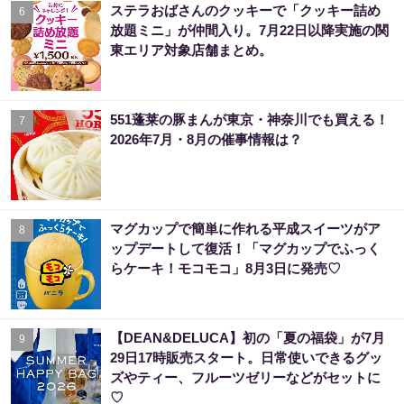
ステラおばさんのクッキーで「クッキー詰め
6
放題ミニ」が仲間入り。7月22日以降実施の関
東エリア対象店舗まとめ。
551蓬莱の豚まんが東京・神奈川でも買える！
7
2026年7月・8月の催事情報は？
マグカップで簡単に作れる平成スイーツがア
8
ップデートして復活！「マグカップでふっく
らケーキ！モコモコ」8月3日に発売♡
【DEAN&DELUCA】初の「夏の福袋」が7月
9
29日17時販売スタート。日常使いできるグッ
ズやティー、フルーツゼリーなどがセットに
♡