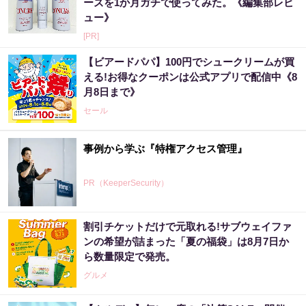
ーズを1か月ガチで使ってみた。《編集部レビ
ュー》
[PR]
【ビアードパパ】100円でシュークリームが買
える!お得なクーポンは公式アプリで配信中《8
月8日まで》
セール
事例から学ぶ『特権アクセス管理』
PR（KeeperSecurity）
割引チケットだけで元取れる!サブウェイファ
ンの希望が詰まった「夏の福袋」は8月7日か
ら数量限定で発売。
グルメ