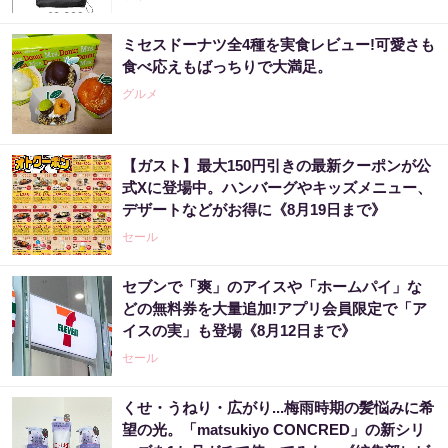
ミセスドーナツ全4種を実食レビュー!可愛さも
食べ応えもばっちりで大満足。
グルメ
【ガスト】最大150円引きの最新クーポンが公
式Xに登場中。ハンバーグやキッズメニュー、
デザートなどがお得に《8月19日まで》
セール
セブンで「爽」のアイスや「ホームパイ」な
どの無料券を大量追加!アプリ会員限定で「ア
イスの実」も登場《8月12日まで》
セール
くせ・うねり・広がり...梅雨時期の髪悩みに希
望の光。「matsukiyo CONCRED」の新シリ