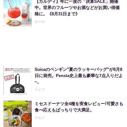
【カルディ】年に一度の「決算SALE」開催
中。世界のフルーツやお酒などがお買い得価
格に。《8月31日まで》
セール
Suicaのペンギン"夏のラッキーバッグ"が8月8
日に発売。Pensta史上最も豪華な7点入りだよ
~。
ライフ
ミセスドーナツ全4種を実食レビュー!可愛さも
食べ応えもばっちりで大満足。
グルメ