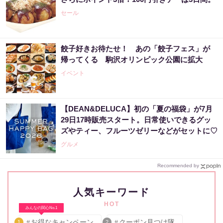
セール
餃子好きお待たせ！ あの「餃子フェス」が
帰ってくる 駒沢オリンピック公園に拡大
イベント
【DEAN&DELUCA】初の「夏の福袋」が7月
29日17時販売スタート。日常使いできるグッ
ズやティー、フルーツゼリーなどがセットに♡
グルメ
Recommended by
人気キーワード
HOT
みんなの関心No.1
お得なキャンペーン
クーポン見つけ隊
1
2