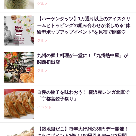
グルメ
【ハーゲンダッツ】1万通り以上のアイスクリ
ームとトッピングの組み合わせが楽しめる"体
験型ポップアップイベント"を原宿で開催♡
グルメ
九州の郷土料理が一堂に！「九州熱中屋」が
関西初出店
グルメ
自慢の餃子を味わおう！ 横浜赤レンガ倉庫で
「宇都宮餃子祭り」
イベント
【築地銀だこ】毎年大行列の88円デー開催！
さらにポイント3倍！100円引きデーは3日間。