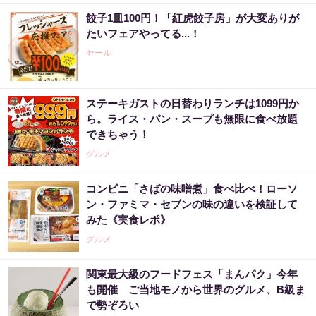
餃子1皿100円！「紅虎餃子房」が大変ありが
たいフェアやってる...！
セール
ステーキガストの日替わりランチは1099円か
ら。ライス・パン・スープも無限に食べ放題
できちゃう！
グルメ
コンビニ「さばの味噌煮」食べ比べ！ローソ
ン・ファミマ・セブンの味の違いを検証して
みた《実食レポ》
グルメ
関東最大級のフードフェス「まんパク」今年
も開催 ご当地モノから世界のグルメ、B級ま
で勢ぞろい