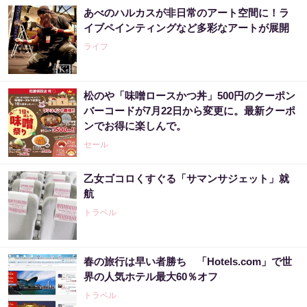
あべのハルカスが非日常のアート空間に！ラ
イブペインティングなど多彩なアートが展開
ライフ
松のや「味噌ロースかつ丼」500円のクーポン
バーコードが7月22日から変更に。最新クーポ
ンでお得に楽しんで。
セール
乙女ゴコロくすぐる「サマンサジェット」就
航
トラベル
春の旅行は早い者勝ち 「Hotels.com」で世
界の人気ホテル最大60％オフ
トラベル