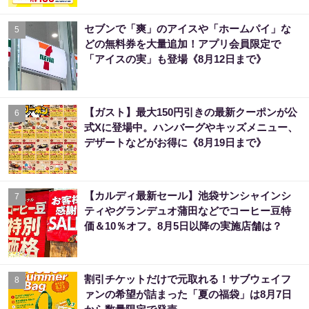
セブンで「爽」のアイスや「ホームパイ」な
5
どの無料券を大量追加！アプリ会員限定で
「アイスの実」も登場《8月12日まで》
【ガスト】最大150円引きの最新クーポンが公
6
式Xに登場中。ハンバーグやキッズメニュー、
デザートなどがお得に《8月19日まで》
【カルディ最新セール】池袋サンシャインシ
7
ティやグランデュオ蒲田などでコーヒー豆特
価＆10％オフ。8月5日以降の実施店舗は？
割引チケットだけで元取れる！サブウェイフ
8
ァンの希望が詰まった「夏の福袋」は8月7日