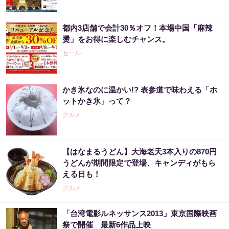
都内3店舗で会計30％オフ！本場中国「麻辣
燙」をお得に楽しむチャンス。
セール
かき氷なのに温かい!? 表参道で味わえる「ホ
ットかき氷」って？
グルメ
【はなまるうどん】大海老天3本入りの870円
うどんが期間限定で登場、キャンディがもら
える日も！
グルメ
「台湾電影ルネッサンス2013」東京国際映画
祭で開催 最新6作品上映