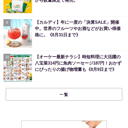
から数量限定で発売。
【カルディ】年に一度の「決算SALE」開催
9
中。世界のフルーツやお酒などがお買い得価
格に。《8月31日まで》
【オーケー最新チラシ】時短料理に大活躍の
10
八宝菜314円に魚肉ソーセージ187円！おかず
にぴったりの揚げ物増量も《8月9日まで》
一覧