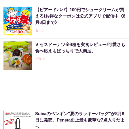
【ビアードパパ】100円でシュークリームが買
える!お得なクーポンは公式アプリで配信中《8
月8日まで》
セール
ミセスドーナツ全4種を実食レビュー!可愛さも
食べ応えもばっちりで大満足。
グルメ
Suicaのペンギン"夏のラッキーバッグ"が8月8
日に発売。Pensta史上最も豪華な7点入りだよ
~。