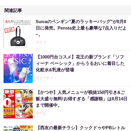
関連記事
Suicaのペンギン"夏のラッキーバッグ"が8月8
日に発売。Pensta史上最も豪華な7点入りだよ
~。
ライフ
【1000円台コスメ】花王の新ブランド「ソフ
ィーナ ベーシック」からうるおいに着目した
化粧水&乳液が登場
ビューティ
【かつや】人気メニューが税抜150円引き&ご
飯大盛り無料!お得すぎる「感謝祭」は8月14日
まで開催中。
セール
【西友の最新チラシ】クックドゥやPBレトル