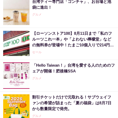
台湾ティー専門店「ゴンチャ」、お台場と池
袋に進出！
グルメ
【ローソンストア100】8月11日まで「私のフ
ルーツこれ一本」や「よわない檸檬堂」など
の無料券が登場中！たまご10個入りで214円な
どのお得企画も見逃せない。
セール
「Hello Taiwan！」台湾を愛する人のためのフ
ェアが開催！肥後橋SSA
グルメ
割引チケットだけで元取れる！サブウェイフ
ァンの希望が詰まった「夏の福袋」は8月7日
から数量限定で発売。
グルメ