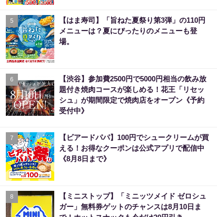
【はま寿司】「旨ねた夏祭り第3弾」の110円
5
メニューは？夏にぴったりのメニューも登
場。
【渋谷】参加費2500円で5000円相当の飲み放
6
題付き焼肉コースが楽しめる！花王「リセッ
シュ」が期間限定で焼肉店をオープン《予約
受付中》
【ビアードパパ】100円でシュークリームが買
7
える！お得なクーポンは公式アプリで配信中
《8月8日まで》
【ミニストップ】「ミニッツメイド ゼロシュ
8
ガー」無料券ゲットのチャンスは8月10日ま