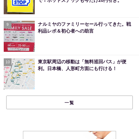
で！ホットスナックも今だけ20円引き。
ナルミヤのファミリーセール行ってきた。戦
9
利品レポ＆初心者への助言
東京駅周辺の移動は「無料巡回バス」が便
10
利。日本橋、人形町方面にも行ける！
一覧