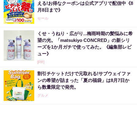
える!お得なクーポンは公式アプリで配信中《8
月8日まで》
セール
くせ・うねり・広がり...梅雨時期の髪悩みに希
望の光。「matsukiyo CONCRED」の新シリ
ーズを1か月ガチで使ってみた。《編集部レビ
ュー》
[PR]
割引チケットだけで元取れる!サブウェイファ
ンの希望が詰まった「夏の福袋」は8月7日か
ら数量限定で発売。
グルメ