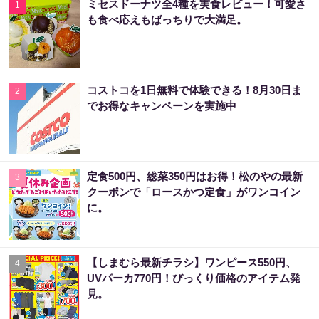
ミセスドーナツ全4種を実食レビュー！可愛さ
1
も食べ応えもばっちりで大満足。
コストコを1日無料で体験できる！8月30日ま
2
でお得なキャンペーンを実施中
定食500円、総菜350円はお得！松のやの最新
3
クーポンで「ロースかつ定食」がワンコイン
に。
【しまむら最新チラシ】ワンピース550円、
4
UVパーカ770円！びっくり価格のアイテム発
見。