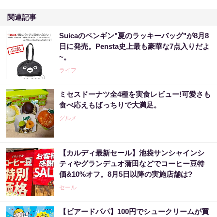
関連記事
Suicaのペンギン"夏のラッキーバッグ"が8月8
日に発売。Pensta史上最も豪華な7点入りだよ
~。
ライフ
ミセスドーナツ全4種を実食レビュー!可愛さも
食べ応えもばっちりで大満足。
グルメ
【カルディ最新セール】池袋サンシャインシ
ティやグランデュオ蒲田などでコーヒー豆特
価&10%オフ。8月5日以降の実施店舗は?
セール
【ビアードパパ】100円でシュークリームが買