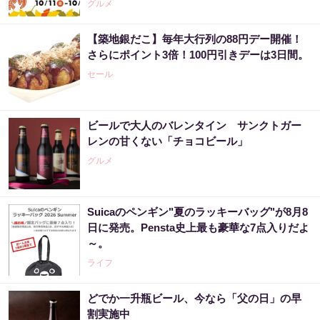
グルメ
【築地銀だこ】毎年大行列の88円デー開催！
さらにポイント3倍！100円引きデーは3日間。
セール
ビールで大人のバレンタイン サンクトガー
レンの甘くない「チョコビール」
グルメ
Suicaのペンギン"夏のラッキーバッグ"が8月8
日に発売。Pensta史上最も豪華な7点入りだよ
～。
ライフ
どでか一升瓶ビール、今なら「父の日」の早
割実施中