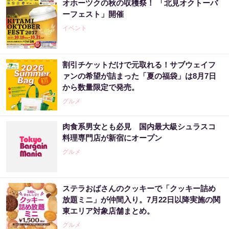
オホーツクの秋の収穫祭！ 「北見オクトーバ
ーフェスト」開催
イベント
割引チケットだけで元取れる！サブウェイフ
ァンの希望が詰まった「夏の福袋」は8月7日
から数量限定で発売。
グルメ
肉食系男女とも必見 国内最大級シュラスコ
料理専門店が新宿にオープン
グルメ
ステラおばさんのクッキーで「クッキー詰め
放題ミニ」が仲間入り。7月22日以降実施の関
東エリア対象店舗まとめ。
グルメ