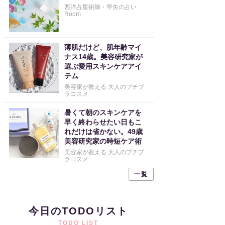
西洋占星術師・早矢の占い
Room
薄肌だけど、肌年齢マイ
ナス14歳。美容研究家が
選ぶ愛用スキンケアアイ
テム
美容家が教える 大人のプチプ
ラコスメ
暑くて朝のスキンケアを
早く終わらせたい日もこ
れだけは省かない。49歳
美容研究家の時短ケア術
美容家が教える 大人のプチプ
ラコスメ
一覧
今日のTODOリスト
TODO LIST