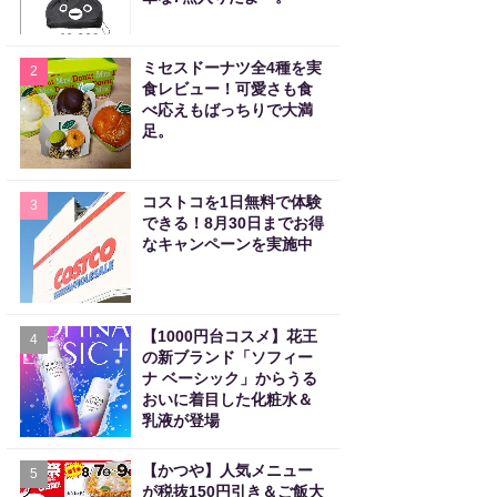
ミセスドーナツ全4種を実
2
食レビュー！可愛さも食
べ応えもばっちりで大満
足。
コストコを1日無料で体験
3
できる！8月30日までお得
なキャンペーンを実施中
【1000円台コスメ】花王
4
の新ブランド「ソフィー
ナ ベーシック」からうる
おいに着目した化粧水＆
乳液が登場
【かつや】人気メニュー
5
が税抜150円引き＆ご飯大