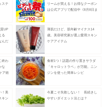
ェステ
リームが買える！お得なクーポン
は公式アプリで配信中《8月8日ま
で》
質UP
薄肌だけど、肌年齢マイナス14
える
歳。美容研究家が選ぶ愛用スキン
なんだ
ケアアイテム
く終わ
食材1つ！話題の作り置きサラダ
かな
「キャロットラペ」が万能。ニン
ケア術
ジンを使った簡単レシピ
い！美
今夏こそ失敗しない！ 長続きし
スキン
やすいダイエット法とは？