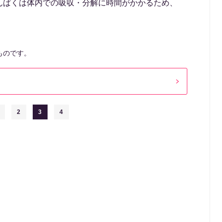
んぱくは体内での吸収・分解に時間がかかるため、
ものです。
2
3
4