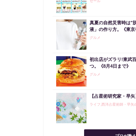
セール
真夏の自然災害時は"
液」の作り方。《東京
グルメ
初出店がズラリ!東武
つ。《8月4日まで》
グルメ
【占星術研究家・早矢】
ライフ,西洋占星術師・早矢の