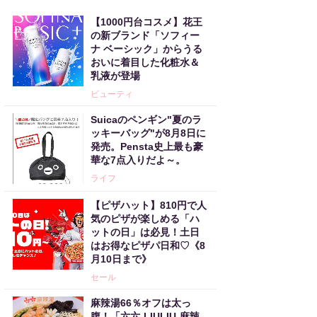
【1000円台コスメ】花王
の新ブランド「ソフィー
ナ ベーシック」からうる
おいに着目した化粧水＆
乳液が登場
ビューティ
Suicaのペンギン"夏のラ
ッキーバッグ"が8月8日に
発売。Pensta史上最も豪
華な7点入りだよ～。
ライフ
【ピザハット】810円で人
気のピザが楽しめる「ハ
ットの日」は必見！土日
はお得なピザパ日和♡《8
月10日まで》
セール
麻辣湯66％オフは太っ
腹！「六六-LIULIU-麻辣