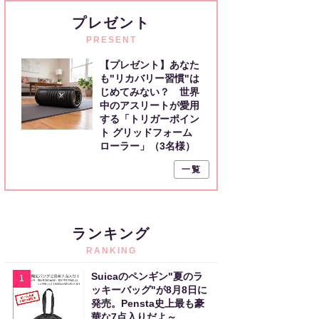
プレゼント
PRESENT
【プレゼント】あなた
も"リカバリー習慣"は
じめてみない？ 世界
中のアスリートが愛用
する「トリガーポイン
ト グリッドフォーム
ローラー」（3名様）
一覧
ランキング
RANKING
Suicaのペンギン"夏のラ
1
ッキーバッグ"が8月8日に
発売。Pensta史上最も豪
華な7点入りだよ～。