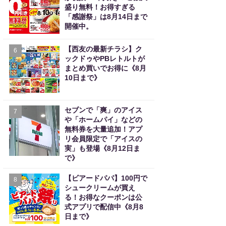
盛り無料！お得すぎる
「感謝祭」は8月14日まで
開催中。
【西友の最新チラシ】ク
6
ックドゥやPBレトルトが
まとめ買いでお得に《8月
10日まで》
セブンで「爽」のアイス
7
や「ホームパイ」などの
無料券を大量追加！アプ
リ会員限定で「アイスの
実」も登場《8月12日ま
で》
【ビアードパパ】100円で
8
シュークリームが買え
る！お得なクーポンは公
式アプリで配信中《8月8
日まで》