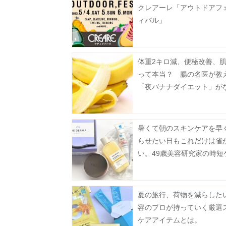
クレアーレ「アウトドアフ
ィバル」
体重2キロ減、便秘改善、肌
って本当？ 腸の名医が教
「夜バナナダイエット」が
かすごそう
暑くて朝のスキンケアを早
らせたい日もこれだけは省
い。49歳美容研究家の時短
夏の旅行、荷物を減らした
容のプロが持っていく厳選
ケアアイテムとは。