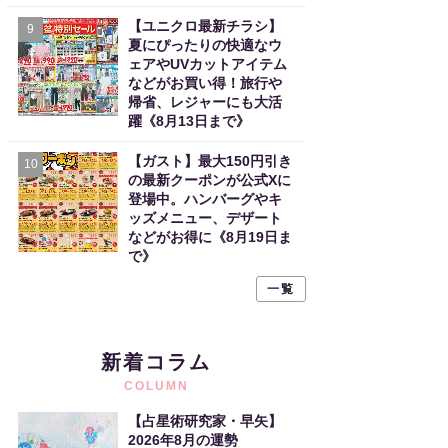
【ユニクロ最新チラシ】
9
夏にぴったりの快適なウ
ェアやUVカットアイテム
などがお買い得！旅行や
帰省、レジャーにも大活
躍《8月13日まで》
【ガスト】最大150円引き
10
の最新クーポンが公式Xに
登場中。ハンバーグやキ
ッズメニュー、デザート
などがお得に《8月19日ま
で》
一覧
新着コラム
COLUMN
【占星術研究家・早矢】
2026年8月の運勢