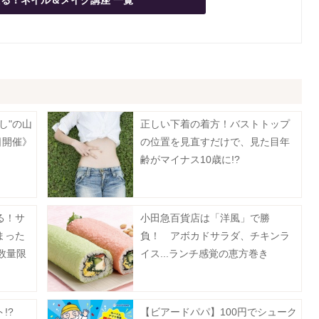
る！ネイル＆メイク講座 一覧
し"の山
正しい下着の着方！バストトップ
日開催》
の位置を見直すだけで、見た目年
齢がマイナス10歳に!?
る！サ
小田急百貨店は「洋風」で勝
まった
負！ アボカドサラダ、チキンラ
数量限
イス...ランチ感覚の恵方巻き
ト!?
【ビアードパパ】100円でシューク