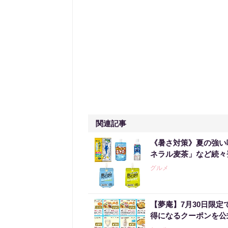
関連記事
《暑さ対策》夏の強い
ネラル麦茶」など続々
グルメ
【夢庵】7月30日限
得になるクーポンを公