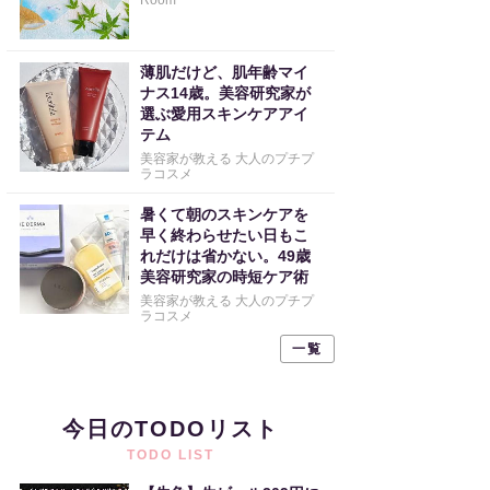
Room
薄肌だけど、肌年齢マイ
ナス14歳。美容研究家が
選ぶ愛用スキンケアアイ
テム
美容家が教える 大人のプチプ
ラコスメ
暑くて朝のスキンケアを
早く終わらせたい日もこ
れだけは省かない。49歳
美容研究家の時短ケア術
美容家が教える 大人のプチプ
ラコスメ
一覧
今日のTODOリスト
TODO LIST