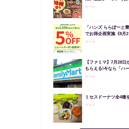
セール
「ハンズ ららぽーと
でお得企画実施《8月
セール
【ファミマ】7月28日
もらえる!今なら「ハ
セール
ミセスドーナツ全4種
グルメ