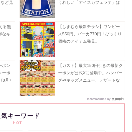
フなど見
うれしい「アイスカフェラテ」は
ん。
無料でM→メガに増量。
える無
【しまむら最新チラシ】ワンピー
得なキ
ス550円、パーカ770円！びっくり
価格のアイテム発見。
ーポン
【ガスト】最大150円引きの最新ク
クーポ
ーポンが公式Xに登場中。ハンバー
《8月7
グやキッズメニュー、デザートな
どがお得に《8月19日まで》
Recommended by
人気キーワード
HOT