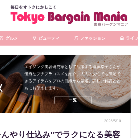
グルメ
ビューティ
ファッション
ライ
エイジング美容研究家として活躍する遠藤幸子さんが
優秀なプチプラコスメを紹介。大人の女性でも満足で
きるアイテムをプロの目線から厳選、詳しい解説とと
もにお伝えします。
一覧
2026/5/10
ひんやり仕込み"でラクになる美容