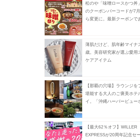
松のや「味噌ロースかつ丼」
のクーポンバーコードが7月
ら変更に。最新クーポンで
楽しんで。
薄肌だけど、肌年齢マイナス
歳。美容研究家が選ぶ愛用
ケアアイテム
【那覇の穴場】ラウンジを
堪能する大人のご褒美ホテ
イ。「沖縄ハーバービュー
ル」でリアルに過ごした1泊
レビュー。
【最大62％オフ】WILLER
EXPRESSが20周年記念セ