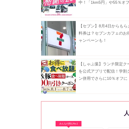
中！「1km5円」や55％オ
逃せない企画が盛りだくさ
【セブン】8月4日からもら
料券は？セブンカフェのお
ャンペーンも！
【しゃぶ葉】ランチ限定ク
を公式アプリで配信！学割
ン併用でさらに10％オフに
日まで》
みんなの関心No.1