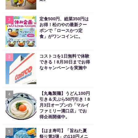
定食500円、総菜350円は
2
お得！松のやの最新クー
ポンで「ロースかつ定
食」がワンコインに。
コストコを1日無料で体験
3
できる！8月30日までお得
なキャンペーンを実施中
【丸亀製麺】うどん100円
4
引き＆天ぷら50円引き！8
月3日オープンの「マルイ
ファミリー溝口店」でお
得企画開催中。
【はま寿司】「旨ねた夏
5
祭り第3弾」の110円メニ