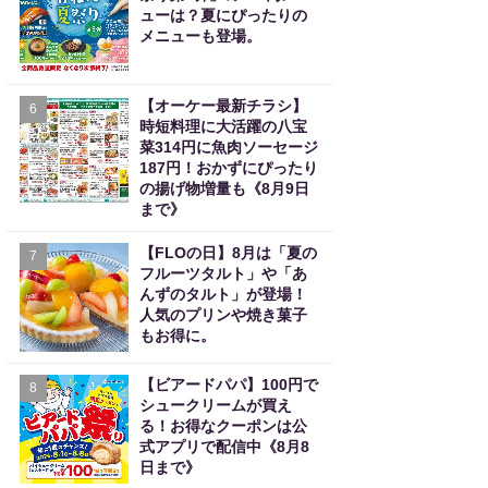
ューは？夏にぴったりの
メニューも登場。
【オーケー最新チラシ】
6
時短料理に大活躍の八宝
菜314円に魚肉ソーセージ
187円！おかずにぴったり
の揚げ物増量も《8月9日
まで》
【FLOの日】8月は「夏の
7
フルーツタルト」や「あ
んずのタルト」が登場！
人気のプリンや焼き菓子
もお得に。
【ビアードパパ】100円で
8
シュークリームが買え
る！お得なクーポンは公
式アプリで配信中《8月8
日まで》