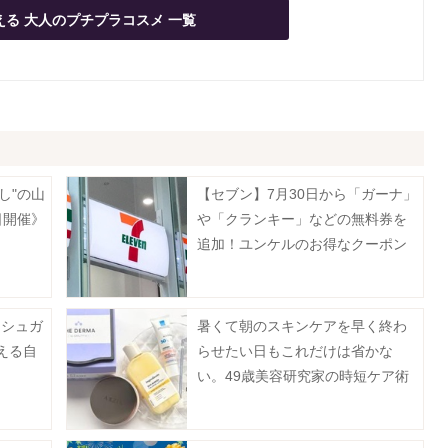
える 大人のプチプラコスメ 一覧
し"の山
【セブン】7月30日から「ガーナ」
日開催》
や「クランキー」などの無料券を
追加！ユンケルのお得なクーポン
発券も。
ーシュガ
暑くて朝のスキンケアを早く終わ
える自
らせたい日もこれだけは省かな
い。49歳美容研究家の時短ケア術