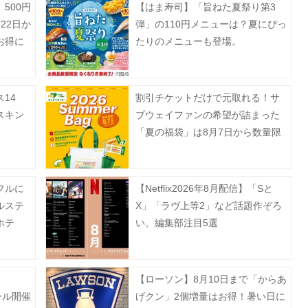
500円
【はま寿司】「旨ねた夏祭り第3
22日か
弾」の110円メニューは？夏にぴっ
お得に
たりのメニューも登場。
14
割引チケットだけで元取れる！サ
スキン
ブウェイファンの希望が詰まった
「夏の福袋」は8月7日から数量限
定で発売。
フルに
【Netflix2026年8月配信】「Sと
ルステ
X」「ラヴ上等2」など話題作ぞろ
ホテ
い。編集部注目5選
2日を
【ローソン】8月10日まで「からあ
ール開催
げクン」2個増量はお得！暑い日に