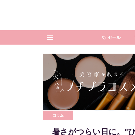
セール
コラム
暑さがつらい日に。"