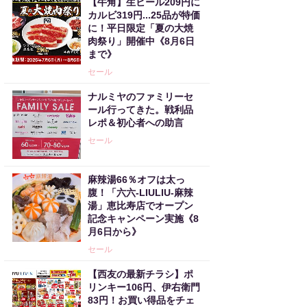
【牛角】生ビール209円に
カルビ319円...25品が特価
に！平日限定「夏の大焼
肉祭り」開催中《8月6日
まで》
セール
ナルミヤのファミリーセ
ール行ってきた。戦利品
レポ＆初心者への助言
セール
麻辣湯66％オフは太っ
腹！「六六-LIULIU-麻辣
湯」恵比寿店でオープン
記念キャンペーン実施《8
月6日から》
セール
【西友の最新チラシ】ポ
リンキー106円、伊右衛門
83円！お買い得品をチェ