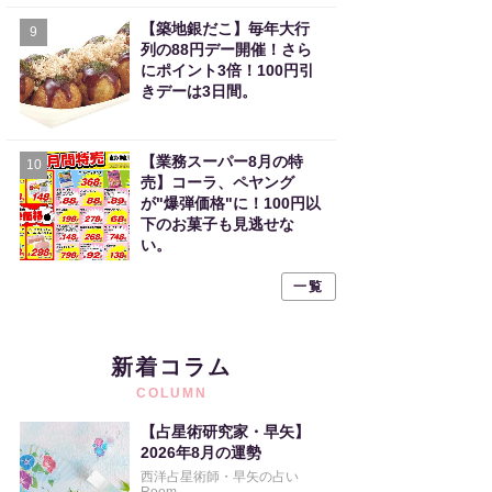
【築地銀だこ】毎年大行
9
列の88円デー開催！さら
にポイント3倍！100円引
きデーは3日間。
【業務スーパー8月の特
10
売】コーラ、ペヤング
が"爆弾価格"に！100円以
下のお菓子も見逃せな
い。
一覧
新着コラム
COLUMN
【占星術研究家・早矢】
2026年8月の運勢
西洋占星術師・早矢の占い