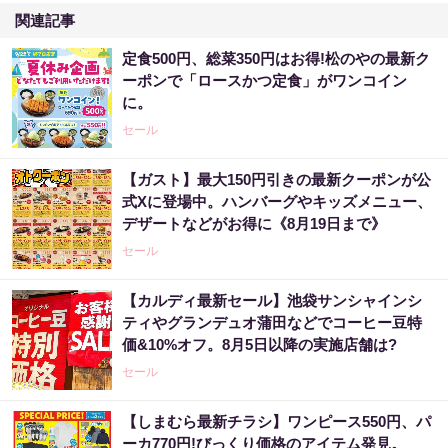
関連記事
定食500円、総菜350円はお得!松のやの最新ク
ーポンで「ロースかつ定食」がワンコイン
に。
セール
【ガスト】最大150円引きの最新クーポンが公
式Xに登場中。ハンバーグやキッズメニュー、
デザートなどがお得に《8月19日まで》
セール
【カルディ最新セール】池袋サンシャインシ
ティやグランデュオ蒲田などでコーヒー豆特
価&10%オフ。8月5日以降の実施店舗は?
セール
【しまむら最新チラシ】ワンピース550円、パ
ーカ770円!びっくり価格のアイテム発見。