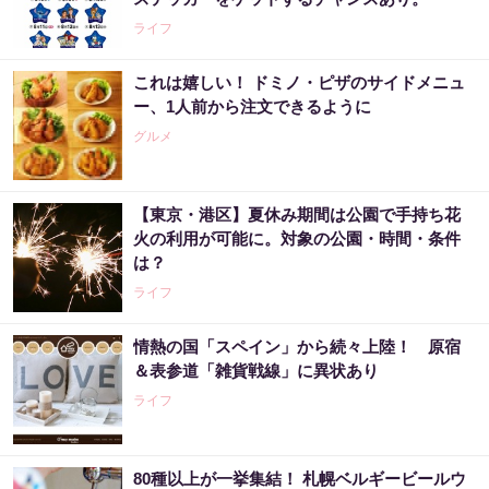
ライフ
これは嬉しい！ ドミノ・ピザのサイドメニュ
ー、1人前から注文できるように
グルメ
【東京・港区】夏休み期間は公園で手持ち花
火の利用が可能に。対象の公園・時間・条件
は？
ライフ
情熱の国「スペイン」から続々上陸！ 原宿
＆表参道「雑貨戦線」に異状あり
ライフ
80種以上が一挙集結！ 札幌ベルギービールウ