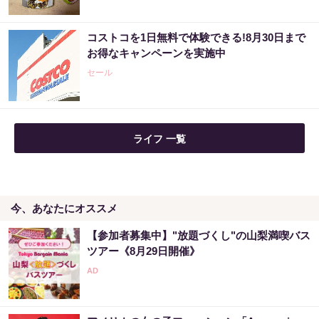
コストコを1日無料で体験できる!8月30日まで
金運下げるの絶対やめて！9割が知らない“貯
お得なキャンペーンを実施中
金術”
セール
PR（合同会社デジタルファーム ）
ライフ 一覧
今、あなたにオススメ
【参加者募集中】"放題づくし"の山梨満喫バス
ツアー《8月29日開催》