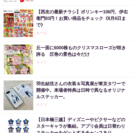
【西友の最新チラシ】ポリンキー106円、伊右
衛門83円！お買い得品をチェック《8月6日ま
で》
セール
丘一面に6000株ものクリスマスローズが咲き
誇る 圧巻の景色は今だけ
ライフ
羽生結弦さんの衣装＆写真展が東京タワーで
開催中。来場者特典は日時で異なるオリジナ
ルステッカー。
ライフ
【日本橋三越】ディズニーやピクサーなどの
スターキャラが集結。アプリ会員は日替わり
ステッカーをゲットするチャンスあり。