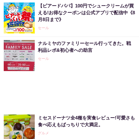
【ビアードパパ】100円でシュークリームが買
「宝くじ、運じゃなかった」当たる人は“同じ
える!お得なクーポンは公式アプリで配信中《8
こと”してる
月8日まで》
PR（合同会社デジタルファーム ）
セール
ナルミヤのファミリーセール行ってきた。戦
宝くじ当たる人だけがやっていること、教え
利品レポ&初心者への助言
ます
セール
PR（合同会社デジタルファーム ）
3億当選主婦「宝くじ買う前に〇〇した」当選
率上げる方法
PR（合同会社デジタルファーム ）
ミセスドーナツ全4種を実食レビュー!可愛さも
宝くじ当選で貧乏女性が人生変えた実話
食べ応えもばっちりで大満足。
グルメ
PR（合同会社デジタルファーム ）