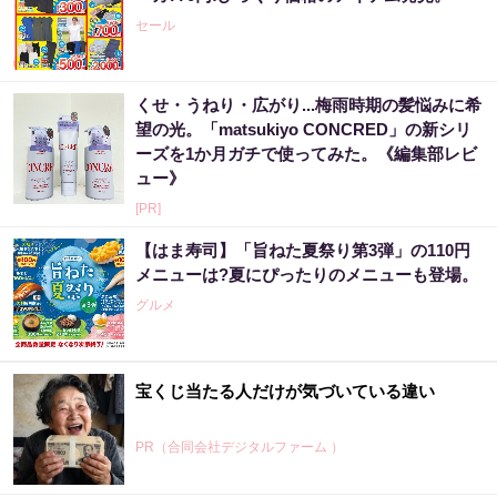
セール
くせ・うねり・広がり...梅雨時期の髪悩みに希
望の光。「matsukiyo CONCRED」の新シリ
ーズを1か月ガチで使ってみた。《編集部レビ
ュー》
[PR]
【はま寿司】「旨ねた夏祭り第3弾」の110円
メニューは?夏にぴったりのメニューも登場。
グルメ
宝くじ当たる人だけが気づいている違い
PR（合同会社デジタルファーム ）