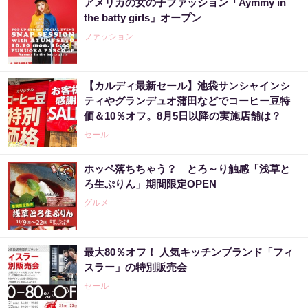
アメリカの女の子ファッション「Aymmy in
the batty girls」オープン
ファッション
【カルディ最新セール】池袋サンシャインシ
ティやグランデュオ蒲田などでコーヒー豆特
価＆10％オフ。8月5日以降の実施店舗は？
セール
ホッペ落ちちゃう？ とろ～り触感「浅草と
ろ生ぷりん」期間限定OPEN
グルメ
最大80％オフ！ 人気キッチンブランド「フィ
スラー」の特別販売会
セール