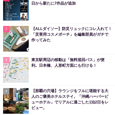
日から新たに7作品が追加
【ALLダイソー】防災リュックにコレ入れて！
2
「災害用コスメポーチ」を編集部員がガチで
作ってみた
東京駅周辺の移動は「無料巡回バス」が便
3
利。日本橋、人形町方面にも行ける！
【那覇の穴場】ラウンジをフルに堪能する大
4
人のご褒美ホテルステイ。「沖縄ハーバービ
ューホテル」でリアルに過ごした1泊2日をレ
ビュー。