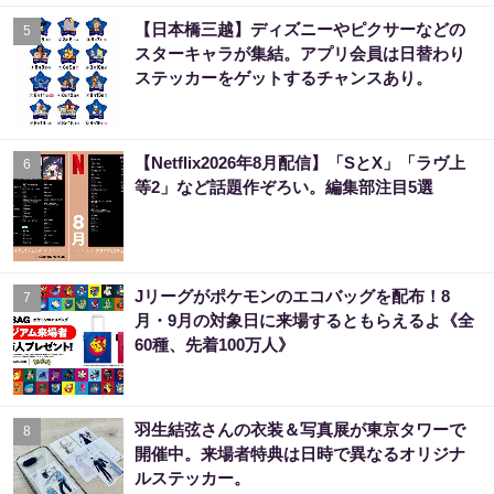
【日本橋三越】ディズニーやピクサーなどの
5
スターキャラが集結。アプリ会員は日替わり
ステッカーをゲットするチャンスあり。
【Netflix2026年8月配信】「SとX」「ラヴ上
6
等2」など話題作ぞろい。編集部注目5選
Jリーグがポケモンのエコバッグを配布！8
7
月・9月の対象日に来場するともらえるよ《全
60種、先着100万人》
羽生結弦さんの衣装＆写真展が東京タワーで
8
開催中。来場者特典は日時で異なるオリジナ
ルステッカー。