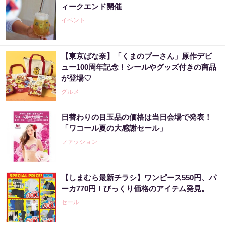
ィークエンド開催
イベント
【東京ばな奈】「くまのプーさん」原作デビ
ュー100周年記念！シールやグッズ付きの商品
が登場♡
グルメ
日替わりの目玉品の価格は当日会場で発表！
「ワコール夏の大感謝セール」
ファッション
【しまむら最新チラシ】ワンピース550円、パ
ーカ770円！びっくり価格のアイテム発見。
セール