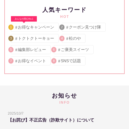
人気キーワード
HOT
みんなの関心No.1
お得なキャンペーン
クーポン見つけ隊
1
2
トクトクトーキョー
松のや
3
4
編集部レビュー
ご褒美スイーツ
5
6
お得なイベント
SNSで話題
7
8
お知らせ
INFO
2025/10/7
【お詫び】不正広告（詐欺サイト）について