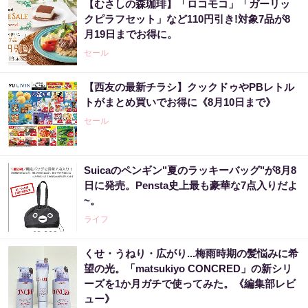
【むさしの森珈琲】「ロコモコ」「ガーリッ
クピラフセット」など110円引き!対象7品が8
月19日までお得に。
セール
【西友の最新チラシ】クックドゥやPBレトル
トがまとめ買いでお得に《8月10日まで》
セール
Suicaのペンギン"夏のラッキーバッグ"が8月8
日に発売。Pensta史上最も豪華な7点入りだよ
~。
ライフ
くせ・うねり・広がり...梅雨時期の髪悩みに希
望の光。「matsukiyo CONCRED」の新シリ
ーズを1か月ガチで使ってみた。《編集部レビ
ュー》