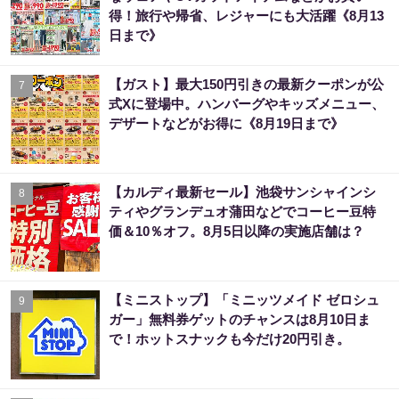
得！旅行や帰省、レジャーにも大活躍《8月13
日まで》
【ガスト】最大150円引きの最新クーポンが公
7
式Xに登場中。ハンバーグやキッズメニュー、
デザートなどがお得に《8月19日まで》
【カルディ最新セール】池袋サンシャインシ
8
ティやグランデュオ蒲田などでコーヒー豆特
価＆10％オフ。8月5日以降の実施店舗は？
【ミニストップ】「ミニッツメイド ゼロシュ
9
ガー」無料券ゲットのチャンスは8月10日ま
で！ホットスナックも今だけ20円引き。