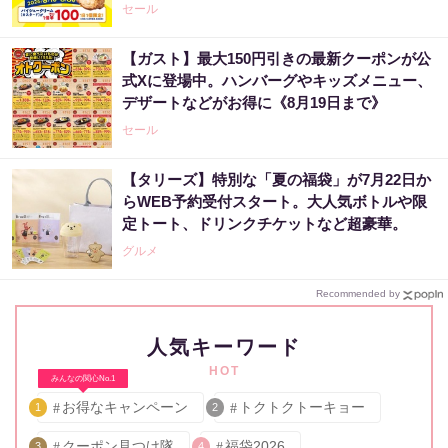
セール
【ガスト】最大150円引きの最新クーポンが公
式Xに登場中。ハンバーグやキッズメニュー、
デザートなどがお得に《8月19日まで》
セール
【タリーズ】特別な「夏の福袋」が7月22日か
らWEB予約受付スタート。大人気ボトルや限
定トート、ドリンクチケットなど超豪華。
グルメ
Recommended by
人気キーワード
HOT
みんなの関心No.1
お得なキャンペーン
トクトクトーキョー
1
2
クーポン見つけ隊
福袋2026
3
4