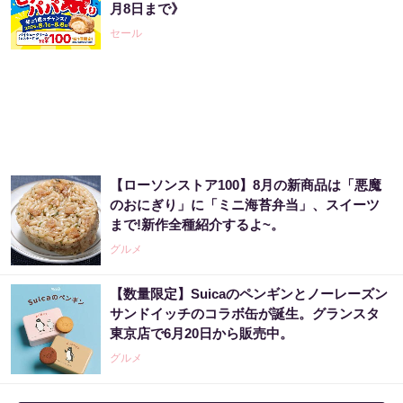
月8日まで》
セール
【ローソンストア100】8月の新商品は「悪魔
のおにぎり」に「ミニ海苔弁当」、スイーツ
まで!新作全種紹介するよ~。
グルメ
【数量限定】Suicaのペンギンとノーレーズン
サンドイッチのコラボ缶が誕生。グランスタ
東京店で6月20日から販売中。
グルメ