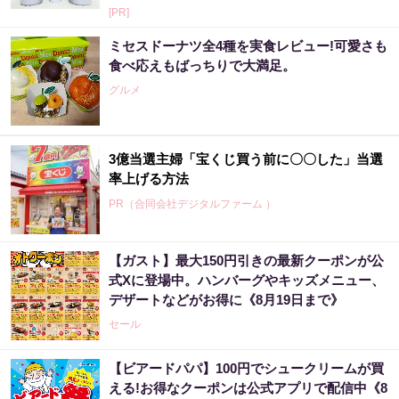
[PR]
ミセスドーナツ全4種を実食レビュー!可愛さも
食べ応えもばっちりで大満足。
グルメ
3億当選主婦「宝くじ買う前に〇〇した」当選
率上げる方法
PR（合同会社デジタルファーム ）
【ガスト】最大150円引きの最新クーポンが公
式Xに登場中。ハンバーグやキッズメニュー、
デザートなどがお得に《8月19日まで》
セール
【ビアードパパ】100円でシュークリームが買
える!お得なクーポンは公式アプリで配信中《8