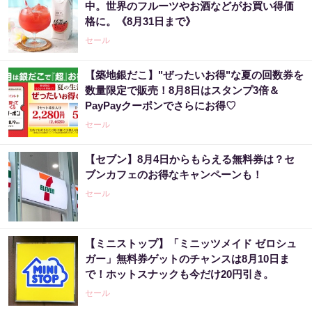
中。世界のフルーツやお酒などがお買い得価
格に。《8月31日まで》
セール
【築地銀だこ】"ぜったいお得"な夏の回数券を
数量限定で販売！8月8日はスタンプ3倍＆
PayPayクーポンでさらにお得♡
セール
【セブン】8月4日からもらえる無料券は？セ
ブンカフェのお得なキャンペーンも！
セール
【ミニストップ】「ミニッツメイド ゼロシュ
ガー」無料券ゲットのチャンスは8月10日ま
で！ホットスナックも今だけ20円引き。
セール