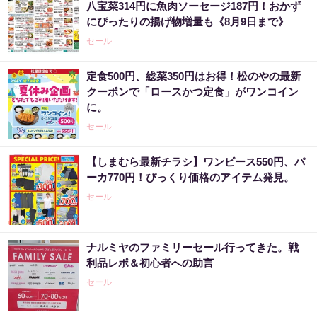
八宝菜314円に魚肉ソーセージ187円！おかず
にぴったりの揚げ物増量も《8月9日まで》
セール
定食500円、総菜350円はお得！松のやの最新
クーポンで「ロースかつ定食」がワンコイン
に。
セール
【しまむら最新チラシ】ワンピース550円、パ
ーカ770円！びっくり価格のアイテム発見。
セール
ナルミヤのファミリーセール行ってきた。戦
利品レポ＆初心者への助言
セール