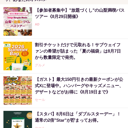
【参加者募集中】"放題づくし"の山梨満喫バス
ツアー《8月29日開催》
割引チケットだけで元取れる！サブウェイフ
ァンの希望が詰まった「夏の福袋」は8月7日
から数量限定で発売。
グルメ
【ガスト】最大150円引きの最新クーポンが公
式Xに登場中。ハンバーグやキッズメニュー、
デザートなどがお得に《8月19日まで》
セール
【スタバ】8月6日は「ダブルスターデー」！
通常の2倍"Star"が貯まってお得。