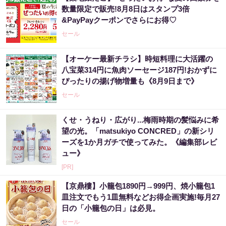
数量限定で販売!8月8日はスタンプ3倍
&PayPayクーポンでさらにお得♡
セール
【オーケー最新チラシ】時短料理に大活躍の
八宝菜314円に魚肉ソーセージ187円!おかずに
ぴったりの揚げ物増量も《8月9日まで》
セール
くせ・うねり・広がり...梅雨時期の髪悩みに希
望の光。「matsukiyo CONCRED」の新シリ
ーズを1か月ガチで使ってみた。《編集部レビ
ュー》
[PR]
【京鼎樓】小籠包1890円→999円、焼小籠包1
皿注文でもう1皿無料などお得企画実施!毎月27
日の「小籠包の日」は必見。
セール