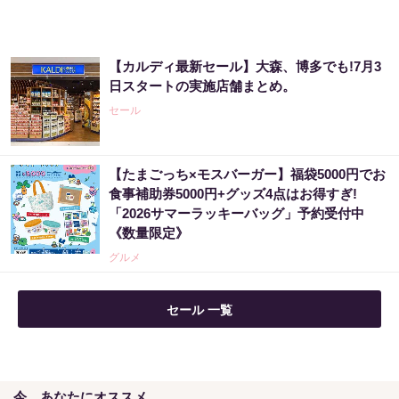
PR（合同会社デジタルファーム ）
【カルディ最新セール】大森、博多でも!7月3
「気になっていた認知機能が菌で…」森永が
日スタートの実施店舗まとめ。
開発。感動の70代続出
セール
PR（森永乳業）
【たまごっち×モスバーガー】福袋5000円でお
金運下げるの絶対やめて！9割が知らない“貯
食事補助券5000円+グッズ4点はお得すぎ!
金術”
「2026サマーラッキーバッグ」予約受付中
PR（合同会社デジタルファーム ）
《数量限定》
グルメ
セール 一覧
今、あなたにオススメ