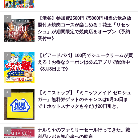
【渋谷】参加費2500円で5000円相当の飲み放
4
題付き焼肉コースが楽しめる！花王「リセッ
シュ」が期間限定で焼肉店をオープン《予約
受付中》
【ビアードパパ】100円でシュークリームが買
5
える！お得なクーポンは公式アプリで配信中
《8月8日まで》
【ミニストップ】「ミニッツメイド ゼロシュ
6
ガー」無料券ゲットのチャンスは8月10日ま
で！ホットスナックも今だけ20円引き。
ナルミヤのファミリーセール行ってきた。戦
7
利品レポ＆初心者への助言