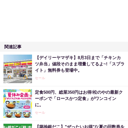
関連記事
【デイリーヤマザキ】8月3日まで「チキンカ
ツ弁当」値段そのまま増量してるよ~!「スプラ
イト」無料券も登場中。
セール
定食500円、総菜350円はお得!松のやの最新ク
ーポンで「ロースかつ定食」がワンコイン
に。
セール
【築地銀だこ】"ぜったいお得"な夏の回数券を