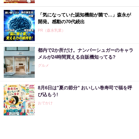
「気になっていた認知機能が菌で…」森永が
開発。感動の70代続出
PR（森永乳業）
都内で2か所だけ。ナンバーシュガーのキャラ
「宝くじ、運じゃなかった」当たる人は“同じ
メルが24時間買える自販機知ってる?
こと”してる
グルメ
PR（合同会社デジタルファーム ）
8月6日は"夏の節分" おいしい巻寿司で福を呼
「〇〇した後に必ず宝くじを買いなさい」貧
び込もう!
乏が億万長者に
おでかけ
PR（合同会社デジタルファーム ）
玄関に〇〇置いてる人は金運落ちてます…金
運を上げる方法とは