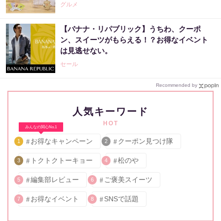
グルメ
【バナナ・リパブリック】うちわ、クーポ
ン、スイーツがもらえる！？お得なイベント
は見逃せない。
セール
Recommended by
人気キーワード
HOT
みんなの関心No.1
お得なキャンペーン
クーポン見つけ隊
1
2
トクトクトーキョー
松のや
3
4
編集部レビュー
ご褒美スイーツ
5
6
お得なイベント
SNSで話題
7
8