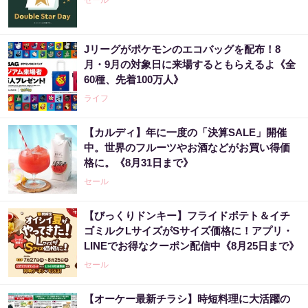
セール
Jリーグがポケモンのエコバッグを配布！8
月・9月の対象日に来場するともらえるよ《全
60種、先着100万人》
ライフ
【カルディ】年に一度の「決算SALE」開催
中。世界のフルーツやお酒などがお買い得価
格に。《8月31日まで》
セール
【びっくりドンキー】フライドポテト＆イチ
ゴミルクLサイズがSサイズ価格に！アプリ・
LINEでお得なクーポン配信中《8月25日まで》
セール
【オーケー最新チラシ】時短料理に大活躍の