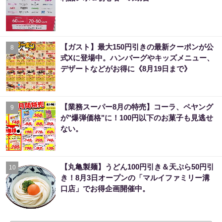
【ガスト】最大150円引きの最新クーポンが公
8
式Xに登場中。ハンバーグやキッズメニュー、
デザートなどがお得に《8月19日まで》
【業務スーパー8月の特売】コーラ、ペヤング
9
が"爆弾価格"に！100円以下のお菓子も見逃せ
ない。
【丸亀製麺】うどん100円引き＆天ぷら50円引
10
き！8月3日オープンの「マルイファミリー溝
口店」でお得企画開催中。