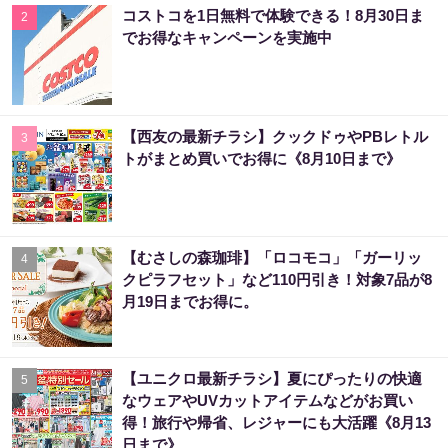
コストコを1日無料で体験できる！8月30日ま
2
でお得なキャンペーンを実施中
【西友の最新チラシ】クックドゥやPBレトル
3
トがまとめ買いでお得に《8月10日まで》
【むさしの森珈琲】「ロコモコ」「ガーリッ
4
クピラフセット」など110円引き！対象7品が8
月19日までお得に。
【ユニクロ最新チラシ】夏にぴったりの快適
5
なウェアやUVカットアイテムなどがお買い
得！旅行や帰省、レジャーにも大活躍《8月13
日まで》