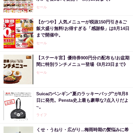
セール
【かつや】人気メニューが税抜150円引き&ご
飯大盛り無料!お得すぎる「感謝祭」は8月14日
まで開催中。
セール
【ステーキ宮】優待券900円分の配布も!お盆期
間に特別ランチメニュー登場《8月23日まで》
セール
Suicaのペンギン"夏のラッキーバッグ"が8月8
日に発売。Pensta史上最も豪華な7点入りだよ
~。
ライフ
くせ・うねり・広がり...梅雨時期の髪悩みに希