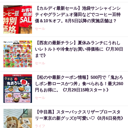
【カルディ最新セール】池袋サンシャインシ
ティやグランデュオ蒲田などでコーヒー豆特
価＆10％オフ。8月5日以降の実施店舗は？
セール
【西友の最新チラシ】夏休みランチにうれし
いレトルトや冷食がお買い得価格に《7月30日
まで》
セール
【松のや最新クーポン情報】500円で「鬼おろ
しポン酢ロースかつ丼」食べられる！最大260
円もお得に。《7月29日15時スタート》
セール
【中目黒】スターバックスリザーブロースタ
リー東京の新グッズが可愛い♡《8月6日発売》
ライフ