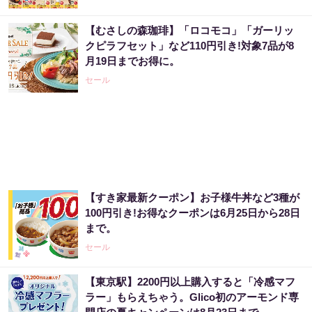
【むさしの森珈琲】「ロコモコ」「ガーリッ
クピラフセット」など110円引き!対象7品が8
月19日までお得に。
セール
【すき家最新クーポン】お子様牛丼など3種が
100円引き!お得なクーポンは6月25日から28日
まで。
セール
【東京駅】2200円以上購入すると「冷感マフ
ラー」もらえちゃう。Glico初のアーモンド専