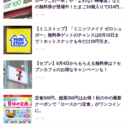
ルーツこれ一本」や「よわない檸檬堂」など
の無料券が登場中！たまご10個入りで214円な
どのお得企画も見逃せない。
セール
【ミニストップ】「ミニッツメイド ゼロシュ
ガー」無料券ゲットのチャンスは8月10日ま
で！ホットスナックも今だけ20円引き。
セール
【セブン】8月4日からもらえる無料券は？セ
ブンカフェのお得なキャンペーンも！
セール
定食500円、総菜350円はお得！松のやの最新
クーポンで「ロースかつ定食」がワンコイン
に。
セール