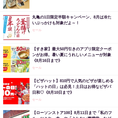
丸亀の1日限定半額キャンペーン、8月は冷た
いぶっかけも対象だよ～！
セール
【すき家】最大50円引きのアプリ限定クーポ
ンがお得。暑い夏にうれしいメニューが対象
《8月16日まで》
セール
【ピザハット】810円で人気のピザが楽しめる
「ハットの日」は必見！土日はお得なピザパ
日和♡《8月10日まで》
セール
【ローソンストア100】8月11日まで「私のフ