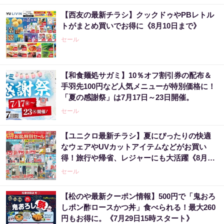
【西友の最新チラシ】クックドゥやPBレトル
トがまとめ買いでお得に《8月10日まで》
セール
【和食麺処サガミ】10％オフ割引券の配布＆
手羽先100円など人気メニューが特別価格に！
「夏の感謝祭」は7月17日～23日開催。
セール
【ユニクロ最新チラシ】夏にぴったりの快適
なウェアやUVカットアイテムなどがお買い
得！旅行や帰省、レジャーにも大活躍《8月13
日まで》
セール
【松のや最新クーポン情報】500円で「鬼おろ
しポン酢ロースかつ丼」食べられる！最大260
円もお得に。《7月29日15時スタート》