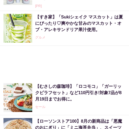
[PR]
【すき家】「Sukiシェイク マスカット」は夏
にぴったり♡爽やかな甘みのマスカット・オ
ブ・アレキサンドリア果汁使用。
グルメ
【むさしの森珈琲】「ロコモコ」「ガーリッ
クピラフセット」など110円引き!対象7品が8
月19日までお得に。
セール
【ローソンストア100】8月の新商品は「悪魔
のおにぎり」に「ミニ海苔弁当」、スイーツ