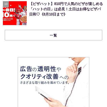
【ピザハット】810円で人気のピザが楽しめる
10
「ハットの日」は必見！土日はお得なピザパ
日和♡《8月10日まで》
一覧