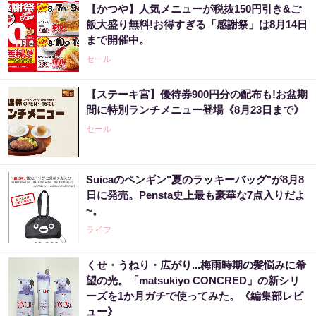
【かつや】人気メニューが税抜150円引き&ご
飯大盛り無料!お得すぎる「感謝祭」は8月14日
まで開催中。
セール
【ステーキ宮】優待券900円分の配布も!お盆期
間に特別ランチメニュー登場《8月23日まで》
セール
Suicaのペンギン"夏のラッキーバッグ"が8月8
日に発売。Pensta史上最も豪華な7点入りだよ
~。
ライフ
くせ・うねり・広がり...梅雨時期の髪悩みに希
望の光。「matsukiyo CONCRED」の新シリ
ーズを1か月ガチで使ってみた。《編集部レビ
ュー》