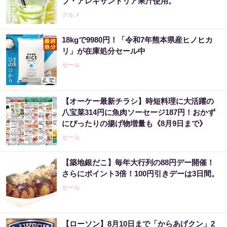
ブ・アレキサンドリア果汁使用。
グルメ
18kgで9980円！「令和7年熊本県産ヒノヒカ
リ」が在庫処分セール中
セール
【オーケー最新チラシ】時短料理に大活躍の
八宝菜314円に魚肉ソーセージ187円！おかず
にぴったりの揚げ物増量も《8月9日まで》
セール
【築地銀だこ】毎年大行列の88円デー開催！
さらにポイント3倍！100円引きデーは3日間。
セール
【ローソン】8月10日まで「からあげクン」2