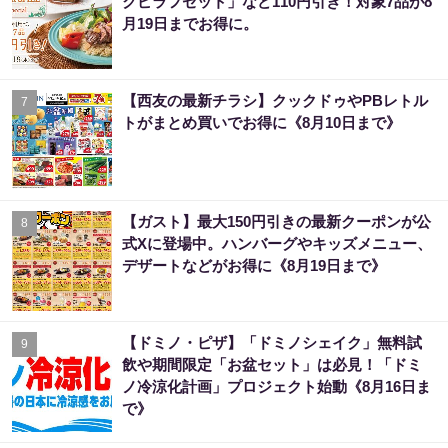
クピラフセット」など110円引き！対象7品が8
月19日までお得に。
【西友の最新チラシ】クックドゥやPBレトル
7
トがまとめ買いでお得に《8月10日まで》
【ガスト】最大150円引きの最新クーポンが公
8
式Xに登場中。ハンバーグやキッズメニュー、
デザートなどがお得に《8月19日まで》
【ドミノ・ピザ】「ドミノシェイク」無料試
9
飲や期間限定「お盆セット」は必見！「ドミ
ノ冷涼化計画」プロジェクト始動《8月16日ま
で》