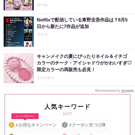
セール
Netflixで配信している東野圭吾作品は？8月5
日から新たに7作品が追加
ライフ
キャンメイクの夏にぴったりネイル＆イチゴ
カラーのチーク・アイシャドウがかわいすぎ♡
限定カラーの再販売も必見！
ビューティ
Recommended by
人気キーワード
HOT
みんなの関心No.1
お得なキャンペーン
クーポン見つけ隊
1
2