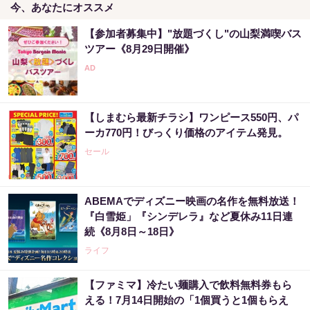
今、あなたにオススメ
【参加者募集中】"放題づくし"の山梨満喫バス
ツアー《8月29日開催》
【しまむら最新チラシ】ワンピース550円、パ
ーカ770円！びっくり価格のアイテム発見。
セール
ABEMAでディズニー映画の名作を無料放送！
『白雪姫」『シンデレラ』など夏休み11日連
続《8月8日～18日》
ライフ
【ファミマ】冷たい麺購入で飲料無料券もら
える！7月14日開始の「1個買うと1個もらえ