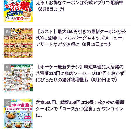
える！お得なクーポンは公式アプリで配信中
《8月8日まで》
【ガスト】最大150円引きの最新クーポンが公
8
式Xに登場中。ハンバーグやキッズメニュー、
デザートなどがお得に《8月19日まで》
【オーケー最新チラシ】時短料理に大活躍の
9
八宝菜314円に魚肉ソーセージ187円！おかず
にぴったりの揚げ物増量も《8月9日まで》
定食500円、総菜350円はお得！松のやの最新
10
クーポンで「ロースかつ定食」がワンコイン
に。