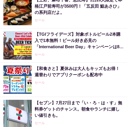
格江戸前寿司が3500円！「五反田 鮨あさひ」
の系列店だよ。
セール
【TGIフライデーズ】対象ボトルビール2本購
入で1本無料！ビール好き必見の
「International Beer Day」キャンペーンは8月
9日まで。
セール
【和食さと】夏休みは大人もキッズもお得！
週替わりでアプリクーポンも配布中
セール
【セブン】7月27日まで「い・ろ・は・す」無
料券ゲットのチャンス。朝食やランチに嬉し
い値引きも。
セール