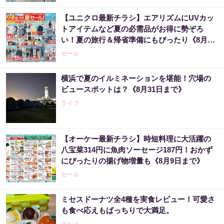
【ユニクロ最新チラシ】エアリズムにUVカッ
トアイテムなど夏の必需品がお得に勢ぞろ
い！夏の旅行＆帰省準備にもぴったり《8月6
日まで》
セール
横浜で夏のイルミネーションを堪能！穴場の
ビュースポットは？《8月31日まで》
ライフ
【オーケー最新チラシ】時短料理に大活躍の
八宝菜314円に魚肉ソーセージ187円！おかず
にぴったりの揚げ物増量も《8月9日まで》
セール
ミセスドーナツ全4種を実食レビュー！可愛さ
も食べ応えもばっちりで大満足。