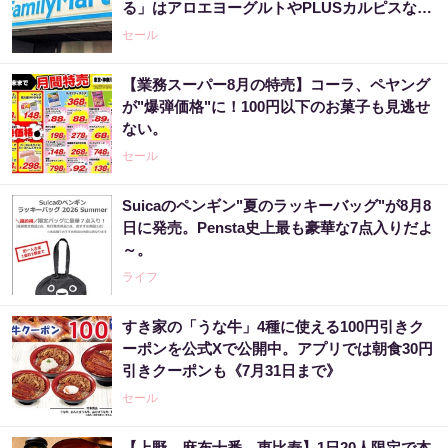
る」はアロエヨーグルトやPLUSカルピスなど
大量。
セール
【業務スーパー8月の特売】コーラ、ペヤング
が"爆弾価格"に！100円以下のお菓子も見逃せ
ない。
セール
Suicaのペンギン"夏のラッキーバッグ"が8月8
日に発売。Pensta史上最も豪華な7点入りだよ
～。
ライフ
すき家の「うな牛」4種に使える100円引きク
ーポンを公式Xで公開中。アプリでは朝食30円
引きクーポンも《7月31日まで》
セール
【上野、麻布十番、恵比寿】1日20人限定で本