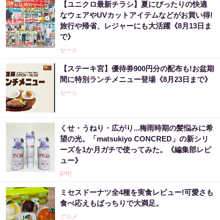
【ユニクロ最新チラシ】夏にぴったりの快適
なウェアやUVカットアイテムなどがお買い得!
旅行や帰省、レジャーにも大活躍《8月13日ま
で》
セール
【ステーキ宮】優待券900円分の配布も!お盆期
間に特別ランチメニュー登場《8月23日まで》
セール
くせ・うねり・広がり...梅雨時期の髪悩みに希
望の光。「matsukiyo CONCRED」の新シリ
ーズを1か月ガチで使ってみた。《編集部レビ
ュー》
[PR]
ミセスドーナツ全4種を実食レビュー!可愛さも
食べ応えもばっちりで大満足。
グルメ