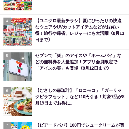
【ユニクロ最新チラシ】夏にぴったりの快適
4
なウェアやUVカットアイテムなどがお買い
得！旅行や帰省、レジャーにも大活躍《8月13
日まで》
セブンで「爽」のアイスや「ホームパイ」な
5
どの無料券を大量追加！アプリ会員限定で
「アイスの実」も登場《8月12日まで》
【むさしの森珈琲】「ロコモコ」「ガーリッ
6
クピラフセット」など110円引き！対象7品が8
月19日までお得に。
【ビアードパパ】100円でシュークリームが買
7