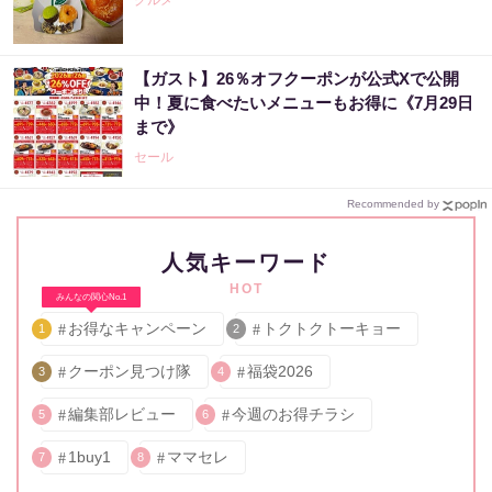
グルメ
【ガスト】26％オフクーポンが公式Xで公開
中！夏に食べたいメニューもお得に《7月29日
まで》
セール
Recommended by
人気キーワード
HOT
みんなの関心No.1
お得なキャンペーン
トクトクトーキョー
1
2
クーポン見つけ隊
福袋2026
3
4
編集部レビュー
今週のお得チラシ
5
6
1buy1
ママセレ
7
8