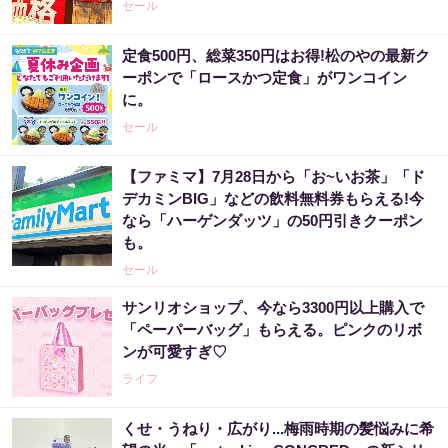
セール
定食500円、総菜350円はお得!松のやの最新ク
ーポンで「ロースかつ定食」がワンコイン
に。
セール
【ファミマ】7月28日から「お~いお茶」「ド
デカミンBIG」などの飲料無料券もらえる!今
なら「ハーゲンダッツ」の50円引きクーポン
も。
セール
サンリオショップ、今なら3300円以上購入で
「ペーパーバッグ」もらえる。ピンクのリボ
ンが可愛すぎ♡
ライフ
くせ・うねり・広がり...梅雨時期の髪悩みに希