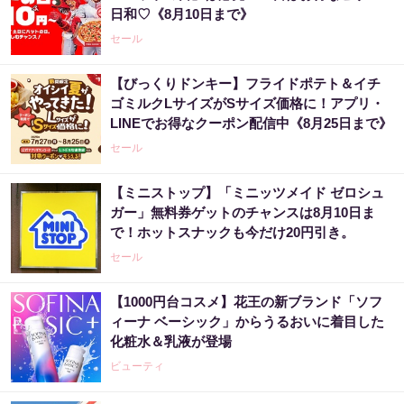
日和♡《8月10日まで》
セール
【びっくりドンキー】フライドポテト＆イチ
ゴミルクLサイズがSサイズ価格に！アプリ・
LINEでお得なクーポン配信中《8月25日まで》
セール
【ミニストップ】「ミニッツメイド ゼロシュ
ガー」無料券ゲットのチャンスは8月10日ま
で！ホットスナックも今だけ20円引き。
セール
【1000円台コスメ】花王の新ブランド「ソフ
ィーナ ベーシック」からうるおいに着目した
化粧水＆乳液が登場
ビューティ