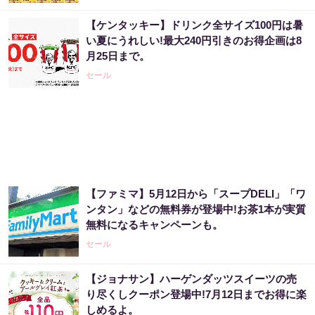
【ケンタッキー】ドリンク全サイズ100円は暑
「僕が世界三大投資家から信頼されている理
い夏にうれしい!最大240円引きのお得企画は8
由」精鋭のなかでNo.1になった天才
月25日まで。
PR（Acoco.）
セール
「宝くじ、運じゃなかった」当たる人は“同じ
こと”してる
PR（合同会社デジタルファーム ）
【ファミマ】5月12日から「スープDELI」「ワ
【宝くじ落選】外れ続ける流れ、ここで断ち
ンタン」などの無料券が登場中!お茶1本が実質
ませんか
無料になるキャンペーンも。
PR（合同会社デジタルファーム ）
セール
【ジョナサン】ハーゲンダッツスイーツの売
宝くじの買い方、気づいた人から結果が変わ
り尽くしクーポン登場中!7月12日までお得に楽
っていく
しめるよ。