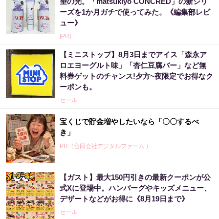
望の光。「matsukiyo CONCRED」の新シリ
ーズを1か月ガチで使ってみた。《編集部レビ
ュー》
[PR]
【ミニストップ】8月3日までアイス「森永ア
ロエヨーグルト味」「杏仁豆腐バー」など無
料券ゲットのチャンス!夕方~夜限定でお得なク
ーポンも。
セール
宝くじで貯金増やしたいなら「〇〇するべ
き」
PR（合同会社デジタルファーム ）
【ガスト】最大150円引きの最新クーポンが公
宝くじ“なんとなく”で買っている限り変わら
式Xに登場中。ハンバーグやキッズメニュー、
ない
デザートなどがお得に《8月19日まで》
PR（合同会社デジタルファーム ）
セール