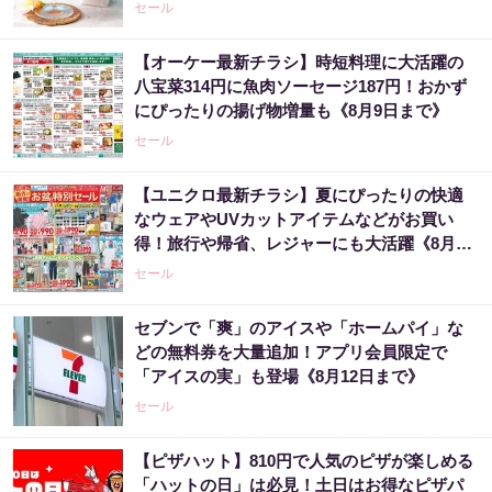
セール
【オーケー最新チラシ】時短料理に大活躍の
八宝菜314円に魚肉ソーセージ187円！おかず
にぴったりの揚げ物増量も《8月9日まで》
セール
【ユニクロ最新チラシ】夏にぴったりの快適
なウェアやUVカットアイテムなどがお買い
得！旅行や帰省、レジャーにも大活躍《8月13
日まで》
セール
セブンで「爽」のアイスや「ホームパイ」な
どの無料券を大量追加！アプリ会員限定で
「アイスの実」も登場《8月12日まで》
セール
【ピザハット】810円で人気のピザが楽しめる
「ハットの日」は必見！土日はお得なピザパ