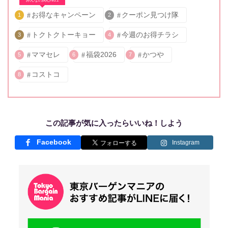
みんなの関心No.1
お得なキャンペーン
クーポン見つけ隊
1
2
トクトクトーキョー
今週のお得チラシ
3
4
ママセレ
福袋2026
かつや
5
6
7
コストコ
8
この記事が気に入ったらいいね！しよう
Facebook
Instagram