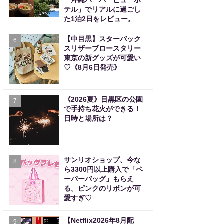
「沖縄ハーバービューホ
テル」でリアルに過ごし
た1泊2日をレビュー。
【中目黒】スターバック
6
スリザーブロースタリー
東京の新グッズが可愛い
♡《8月6日発売》
《2026夏》目黒区の公園
7
で手持ち花火ができる！
日時と場所は？
サンリオショップ、今な
8
ら3300円以上購入で「ペ
ーパーバッグ」もらえ
る。ピンクのリボンが可
愛すぎ♡
【Netflix2026年8月配
9