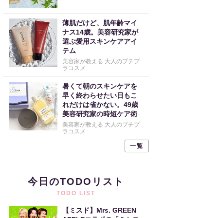
薄肌だけど、肌年齢マイ
ナス14歳。美容研究家が
選ぶ愛用スキンケアアイ
テム
美容家が教える 大人のプチプ
ラコスメ
暑くて朝のスキンケアを
早く終わらせたい日もこ
れだけは省かない。49歳
美容研究家の時短ケア術
美容家が教える 大人のプチプ
ラコスメ
一覧
今日のTODOリスト
TODO LIST
【ミスド】Mrs. GREEN