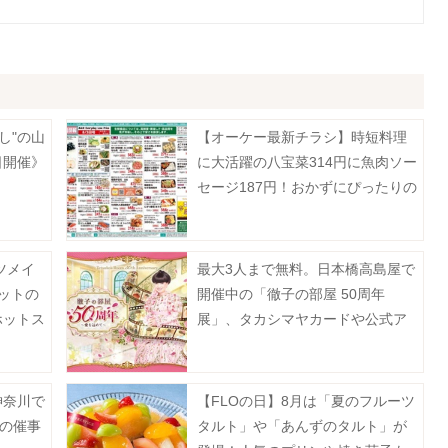
し"の山
【オーケー最新チラシ】時短料理
日開催》
に大活躍の八宝菜314円に魚肉ソー
セージ187円！おかずにぴったりの
揚げ物増量も《8月9日まで》
ツメイ
最大3人まで無料。日本橋高島屋で
ットの
開催中の「徹子の部屋 50周年
ホットス
展」、タカシマヤカードや公式ア
プリなどで入場料がお得に。
神奈川で
【FLOの日】8月は「夏のフルーツ
月の催事
タルト」や「あんずのタルト」が