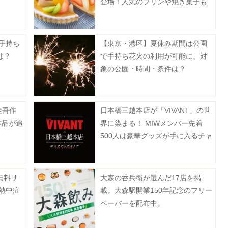
登場！人気のプリンや焼き菓子も
お得に。
で手持ち
【東京・港区】夏休み期間は公園
は？
で手持ち花火の利用が可能に。対
象の公園・時間・条件は？
圭吾作
日本橋三越本店が「VIVANT」の世
作品が追
界に染まる！ MIWメンバー先着
500人は豪華グッズが手に入るチャ
ンス。《7月15日から28日》
無料サ
大森の呑兵衛が選んだ17店を掲
熱中症
載。大森駅開業150年記念のフリー
ペーパーを配布中。