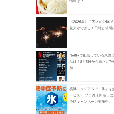
情報は？
《2026夏》目黒区の公園
花火ができる！日時と場所
Netflixで配信している東野
品は？8月5日から新たに7
加
横浜スタジアムで「氷」を
ービス！ プロ野球開催日に
予防キャンペーン実施中。