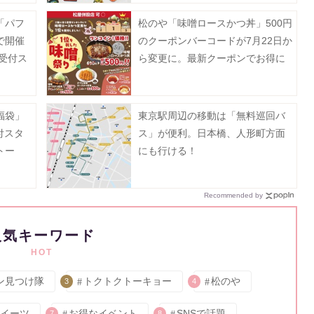
「パフ
松のや「味噌ロースかつ丼」500円
で開催
のクーポンバーコードが7月22日か
約受付ス
ら変更に。最新クーポンでお得に
楽しんで。
福袋」
東京駅周辺の移動は「無料巡回バ
付スタ
ス」が便利。日本橋、人形町方面
トー
にも行ける！
超豪
Recommended by
人気キーワード
HOT
ン見つけ隊
トクトクトーキョー
松のや
3
4
イーツ
お得なイベント
SNSで話題
7
8