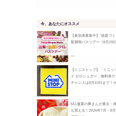
今、あなたにオススメ
【参加者募集中】"放題づく
梨満喫バスツアー《8月29
【ミニストップ】「ミニッ
ド ゼロシュガー」無料券ゲ
チャンスは8月10日まで！
ナックも今だけ20円引き。
551蓬莱の豚まんが東京・
も買える！2026年7月・8