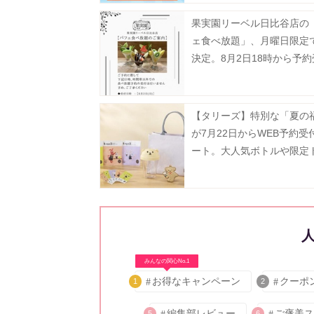
果実園リーベル日比谷店の
ェ食べ放題」、月曜日限定
決定。8月2日18時から予
タート。
【タリーズ】特別な「夏の
が7月22日からWEB予約受
ート。大人気ボトルや限定
ト、ドリンクチケットなど
華。
みんなの関心No.1
お得なキャンペーン
クーポ
1
2
編集部レビュー
ご褒美ス
5
6