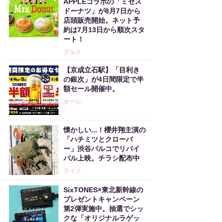
APPLEコラボの「ミセス
ドーナツ」が8月7日から
店頭販売開始。ネット予
約は7月13日から順次スタ
ート！
グルメ
【京成立石駅】「目利き
の銀次」が4日間限定で半
額セール開催中。
セール
懐かしい...！櫻井翔主演の
「ハチミツとクローバ
ー」渋谷パルコでリバイ
バル上映。チラシ配布中
ライフ
SixTONES×東北新幹線の
プレゼントキャンペーン
第2弾実施中。抽選でシッ
クな「オリジナルラゲッ