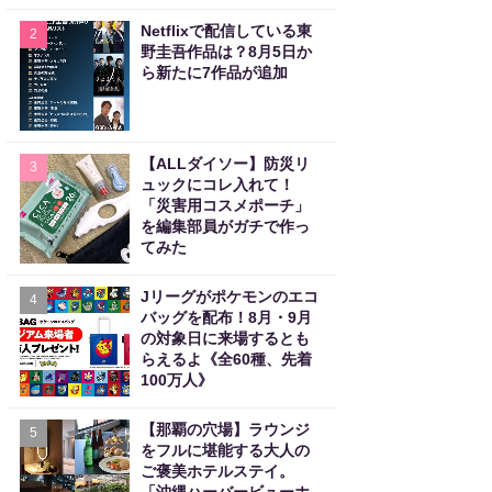
Netflixで配信している東
2
野圭吾作品は？8月5日か
ら新たに7作品が追加
【ALLダイソー】防災リ
3
ュックにコレ入れて！
「災害用コスメポーチ」
を編集部員がガチで作っ
てみた
Jリーグがポケモンのエコ
4
バッグを配布！8月・9月
の対象日に来場するとも
らえるよ《全60種、先着
100万人》
【那覇の穴場】ラウンジ
5
をフルに堪能する大人の
ご褒美ホテルステイ。