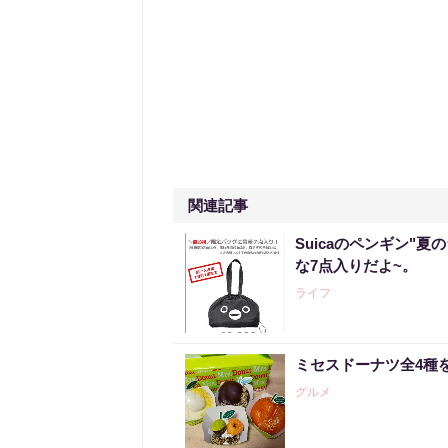
関連記事
Suicaのペンギン"夏
な7点入りだよ~。
ライフ
ミセスドーナツ全4種
グルメ