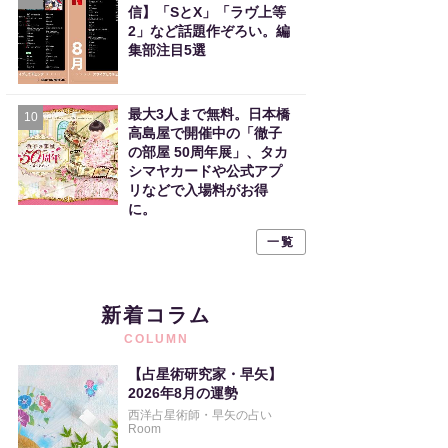
信】「SとX」「ラヴ上等
2」など話題作ぞろい。編
集部注目5選
最大3人まで無料。日本橋
10
高島屋で開催中の「徹子
の部屋 50周年展」、タカ
シマヤカードや公式アプ
リなどで入場料がお得
に。
一覧
新着コラム
COLUMN
【占星術研究家・早矢】
2026年8月の運勢
西洋占星術師・早矢の占い
Room