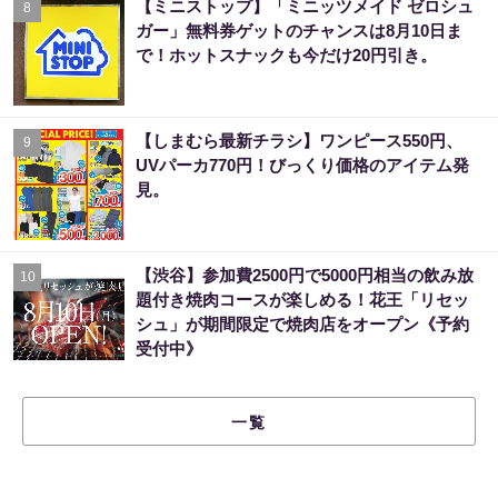
【ミニストップ】「ミニッツメイド ゼロシュ
8
ガー」無料券ゲットのチャンスは8月10日ま
で！ホットスナックも今だけ20円引き。
【しまむら最新チラシ】ワンピース550円、
9
UVパーカ770円！びっくり価格のアイテム発
見。
【渋谷】参加費2500円で5000円相当の飲み放
10
題付き焼肉コースが楽しめる！花王「リセッ
シュ」が期間限定で焼肉店をオープン《予約
受付中》
一覧