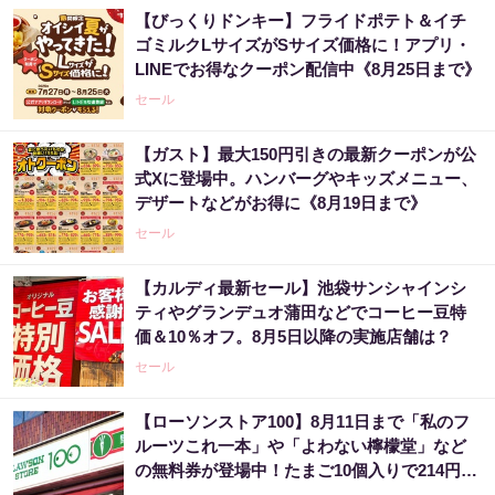
【びっくりドンキー】フライドポテト＆イチ
ゴミルクLサイズがSサイズ価格に！アプリ・
LINEでお得なクーポン配信中《8月25日まで》
セール
【ガスト】最大150円引きの最新クーポンが公
式Xに登場中。ハンバーグやキッズメニュー、
デザートなどがお得に《8月19日まで》
セール
【カルディ最新セール】池袋サンシャインシ
ティやグランデュオ蒲田などでコーヒー豆特
価＆10％オフ。8月5日以降の実施店舗は？
セール
【ローソンストア100】8月11日まで「私のフ
ルーツこれ一本」や「よわない檸檬堂」など
の無料券が登場中！たまご10個入りで214円な
どのお得企画も見逃せない。