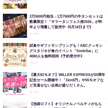
3万5000円相当→1万7500円の牛タンセットは
数量限定！「サマータンフェス便2026」が昨
年より増量して販売中《8月16日まで》
セール
試食やギフトサンプリングも！ABCクッキン
グスタジオが食のイベント「SmileSai」に
4000人を無料招待《予約受付中》
グルメ
【最大62％オフ】WILLER EXPRESSが20周年
記念セール開催中！「1km5円」や55％オフな
ど見逃せない企画が盛りだくさん。
セール
【池袋ロフト】オリジナルノベルティがもら