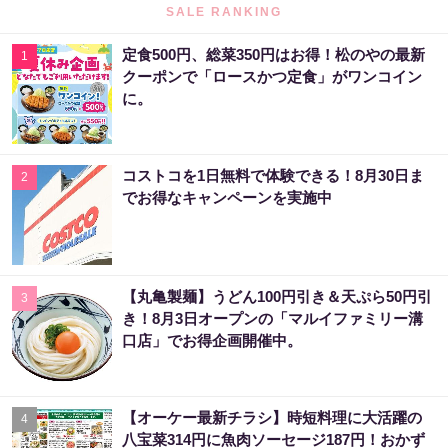
SALE RANKING
定食500円、総菜350円はお得！松のやの最新
1
クーポンで「ロースかつ定食」がワンコイン
に。
コストコを1日無料で体験できる！8月30日ま
2
でお得なキャンペーンを実施中
【丸亀製麺】うどん100円引き＆天ぷら50円引
3
き！8月3日オープンの「マルイファミリー溝
口店」でお得企画開催中。
【オーケー最新チラシ】時短料理に大活躍の
4
八宝菜314円に魚肉ソーセージ187円！おかず