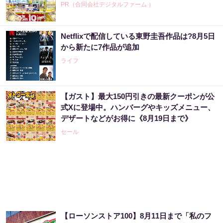
PR（合同会社デジタルファーム ）
Netflixで配信している東野圭吾作品は?8月5日
「2027年の宝くじ当選者は〇〇です」占い師
から新たに7作品が追加
が暴露
ライフ
PR（合同会社デジタルファーム ）
【ガスト】最大150円引きの最新クーポンが公
宝くじ当たる人だけがやっていること、教え
式Xに登場中。ハンバーグやキッズメニュー、
ます
デザートなどがお得に《8月19日まで》
PR（合同会社デジタルファーム ）
セール
宝くじの買い方、気づいた人から結果が変わ
っていく
PR（合同会社デジタルファーム ）
【ローソンストア100】8月11日まで「私のフ
“宝くじは運じゃなかった”当たる人の“共通