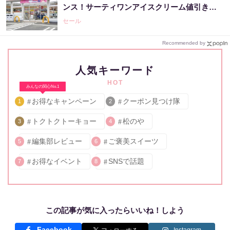
ンス！サーティワンアイスクリーム値引きな
どお得企画も目白押し。
セール
Recommended by
人気キーワード
HOT
みんなの関心No.1
お得なキャンペーン
クーポン見つけ隊
1
2
トクトクトーキョー
松のや
3
4
編集部レビュー
ご褒美スイーツ
5
6
お得なイベント
SNSで話題
7
8
この記事が気に入ったらいいね！しよう
Facebook