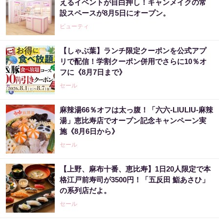
えるイベントが目白押し！キャンメイクの常
設スペースが8月5日にオープン。
ビューティ
【しゃぶ葉】ランチ限定クーポンを公式アプ
リで配信！学割クーポン併用でさらに10％オ
フに《8月7日まで》
セール
麻辣湯66％オフは太っ腹！「六六-LIULIU-麻辣
湯」恵比寿店でオープン記念キャンペーン実
施《8月6日から》
セール
【上野、麻布十番、恵比寿】1日20人限定で本
格江戸前寿司が3500円！「五反田 鮨あさひ」
の系列店だよ。
セール