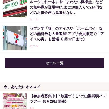
ルーツこれ一本」や「よわない檸檬堂」など
点”を知っただけ
の無料券が登場中!たまご10個入りで214円な
PR（合同会社デジタルファーム ）
どのお得企画も見逃せない。
セール
宝くじ狙うなら今！金運上げた当選者が暴露
セブンで「爽」のアイスや「ホームパイ」な
どの無料券を大量追加!アプリ会員限定で「ア
イスの実」も登場《8月12日まで》
PR（合同会社デジタルファーム ）
セール
セール 一覧
今、あなたにオススメ
【参加者募集中】"放題づくし"の山梨満喫バス
ツアー《8月29日開催》