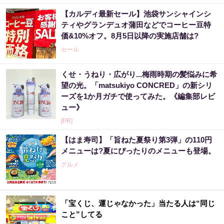
【カルディ最新セール】池袋サンシャインシ
ティやグランデュオ蒲田などでコーヒー豆特
価&10%オフ。8月5日以降の実施店舗は?
セール
くせ・うねり・広がり...梅雨時期の髪悩みに希
望の光。「matsukiyo CONCRED」の新シリ
ーズを1か月ガチで使ってみた。《編集部レビ
ュー》
[PR]
【はま寿司】「旨ねた夏祭り第3弾」の110円
メニューは?夏にぴったりのメニューも登場。
グルメ
「宝くじ、運じゃなかった」当たる人は“同じ
こと”してる