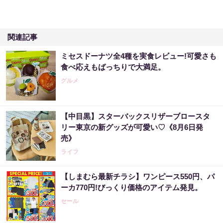
関連記事
ミセスドーナツ全4種を実食レビュー!可愛さも
食べ応えもばっちりで大満足。
グルメ
【中目黒】スターバックスリザーブロースタ
リー東京の新グッズが可愛い♡《8月6日発
売》
ライフ
【しまむら最新チラシ】ワンピース550円、パ
ーカ770円!びっくり価格のアイテム発見。
セール