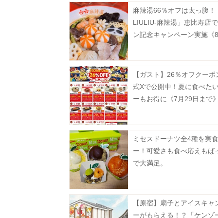
麻辣湯66％オフは太っ腹！
LIULIU-麻辣湯」恵比寿店
ン記念キャンペーン実施《8
から》
【ガスト】26％オフクーポ
式Xで公開中！夏に食べた
ーもお得に《7月29日まで
ミセスドーナツ全4種を実
ー！可愛さも食べ応えもば
で大満足。
【原宿】扇子とアイスキャ
ーがもらえる！？「ケンゾ