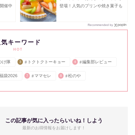
プ開催中
登場！人気のプリンや焼き菓子も
お得に。
Recommended by
人気キーワード
HOT
つけ隊
トクトクトーキョー
編集部レビュー
3
4
福袋2026
ママセレ
松のや
7
8
この記事が気に入ったらいいね！しよう
最新のお得情報をお届けします！