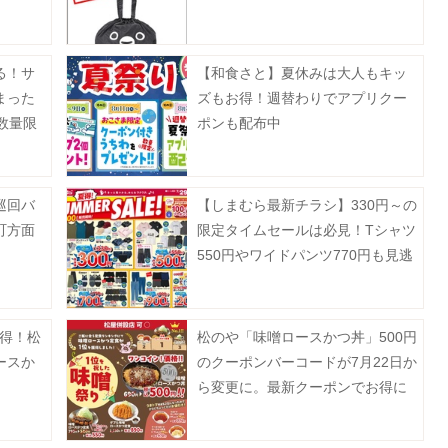
る！サ
【和食さと】夏休みは大人もキッ
まった
ズもお得！週替わりでアプリクー
数量限
ポンも配布中
巡回バ
【しまむら最新チラシ】330円～の
町方面
限定タイムセールは必見！Tシャツ
550円やワイドパンツ770円も見逃
せない。《8月2日まで》
お得！松
松のや「味噌ロースかつ丼」500円
ースか
のクーポンバーコードが7月22日か
ら変更に。最新クーポンでお得に
楽しんで。