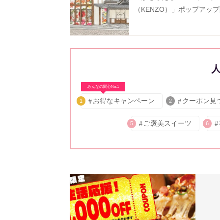
（KENZO）」ポップアッ
《8月9日まで》
みんなの関心No.1
お得なキャンペーン
クーポン見
1
2
ご褒美スイーツ
5
6