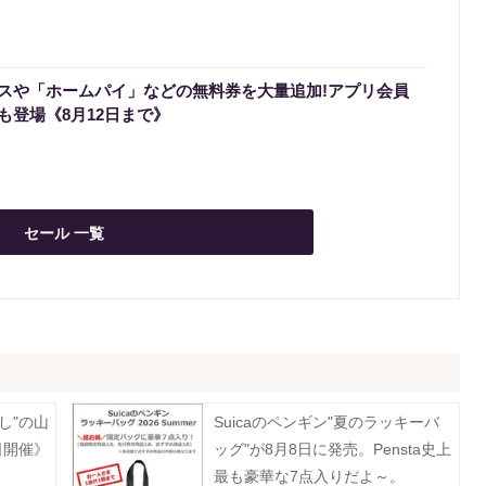
スや「ホームパイ」などの無料券を大量追加!アプリ会員
も登場《8月12日まで》
セール 一覧
し"の山
Suicaのペンギン"夏のラッキーバ
日開催》
ッグ"が8月8日に発売。Pensta史上
最も豪華な7点入りだよ～。