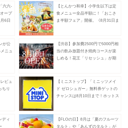
「六六-
【とんかつ和幸】小学生以下は定
でオープ
食メニュー全品半額に！「おこさ
月6日
ま半額フェア」開催。《8月31日ま
で》
ンが公
【渋谷】参加費2500円で5000円相
いメニュ
当の飲み放題付き焼肉コースが楽
》
しめる！花王「リセッシュ」が期
間限定で焼肉店をオープン《予約
受付中》
食レビュ
【ミニストップ】「ミニッツメイ
っちり
ド ゼロシュガー」無料券ゲットの
チャンスは8月10日まで！ホットス
ナックも今だけ20円引き。
ンディ
【FLOの日】8月は「夏のフルーツ
ー
タルト」や「あんずのタルト」が