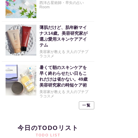
西洋占星術師・早矢の占い
Room
薄肌だけど、肌年齢マイ
ナス14歳。美容研究家が
選ぶ愛用スキンケアアイ
テム
美容家が教える 大人のプチプ
ラコスメ
暑くて朝のスキンケアを
早く終わらせたい日もこ
れだけは省かない。49歳
美容研究家の時短ケア術
美容家が教える 大人のプチプ
ラコスメ
一覧
今日のTODOリスト
TODO LIST