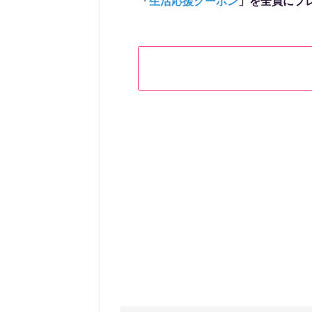
「
生活応援クーポン
」を全員にプ