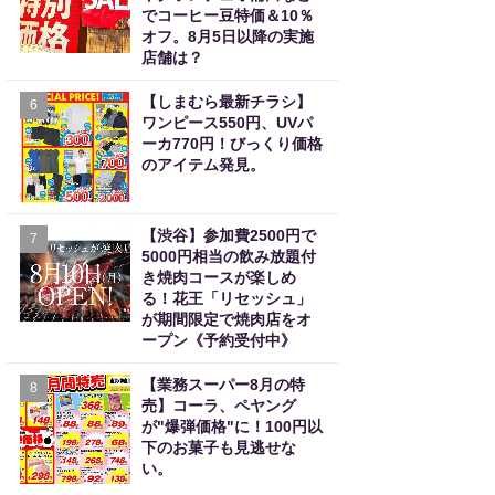
でコーヒー豆特価＆10％
オフ。8月5日以降の実施
店舗は？
【しまむら最新チラシ】
6
ワンピース550円、UVパ
ーカ770円！びっくり価格
のアイテム発見。
【渋谷】参加費2500円で
7
5000円相当の飲み放題付
き焼肉コースが楽しめ
る！花王「リセッシュ」
が期間限定で焼肉店をオ
ープン《予約受付中》
【業務スーパー8月の特
8
売】コーラ、ペヤング
が"爆弾価格"に！100円以
下のお菓子も見逃せな
い。