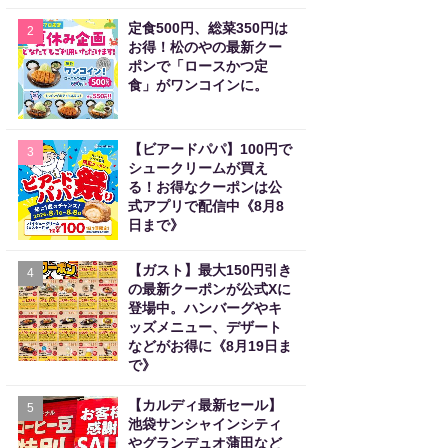
定食500円、総菜350円は
2
お得！松のやの最新クー
ポンで「ロースかつ定
食」がワンコインに。
【ビアードパパ】100円で
3
シュークリームが買え
る！お得なクーポンは公
式アプリで配信中《8月8
日まで》
【ガスト】最大150円引き
4
の最新クーポンが公式Xに
登場中。ハンバーグやキ
ッズメニュー、デザート
などがお得に《8月19日ま
で》
【カルディ最新セール】
5
池袋サンシャインシティ
やグランデュオ蒲田など