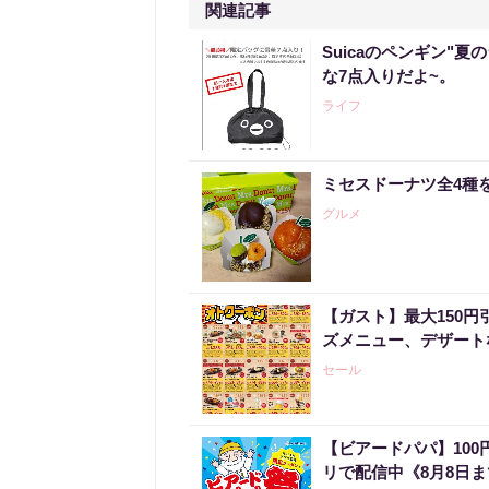
関連記事
Suicaのペンギン"夏
な7点入りだよ~。
ライフ
ミセスドーナツ全4種
グルメ
【ガスト】最大150
ズメニュー、デザート
セール
【ビアードパパ】10
リで配信中《8月8日