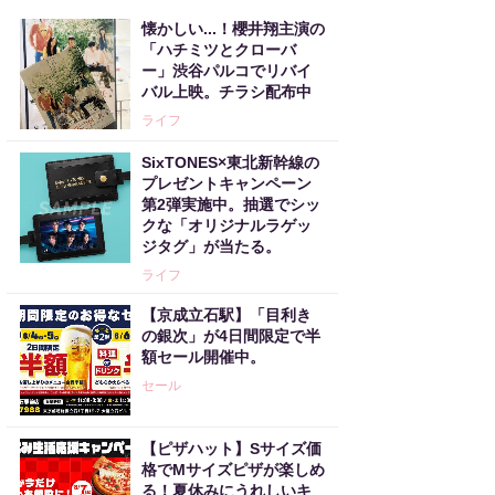
懐かしい...！櫻井翔主演の
「ハチミツとクローバ
ー」渋谷パルコでリバイ
バル上映。チラシ配布中
ライフ
SixTONES×東北新幹線の
プレゼントキャンペーン
第2弾実施中。抽選でシッ
クな「オリジナルラゲッ
ジタグ」が当たる。
ライフ
【京成立石駅】「目利き
の銀次」が4日間限定で半
額セール開催中。
セール
【ピザハット】Sサイズ価
格でMサイズピザが楽しめ
る！夏休みにうれしいキ