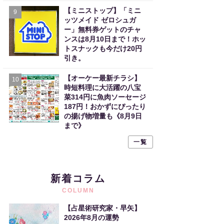
【ミニストップ】「ミニ
9
ッツメイド ゼロシュガ
ー」無料券ゲットのチャ
ンスは8月10日まで！ホッ
トスナックも今だけ20円
引き。
【オーケー最新チラシ】
10
時短料理に大活躍の八宝
菜314円に魚肉ソーセージ
187円！おかずにぴったり
の揚げ物増量も《8月9日
まで》
一覧
新着コラム
COLUMN
【占星術研究家・早矢】
2026年8月の運勢