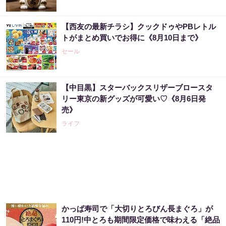
【西友の最新チラシ】クックドゥやPBレトル
事例から学ぶ『特権アクセス管理』
トがまとめ買いでお得に《8月10日まで》
セール
PR（KeeperSecurity）
【中目黒】スターバックスリザーブロースタ
アマゾン1位の実績！380円で5日間お試し。
リー東京の新グッズが可愛い♡《8月6日発
売》
PR（ハーブ健康本舗）
ライフ
アマゾン1位「このお茶ガチです」噂のお茶
PR（ハーブ健康本舗）
かっぱ寿司で「大切りとろびん長まぐろ」が
【宝くじの裏技】当たる側に回るか、このま
110円!中とろも期間限定価格で味わえる「絶品
まか