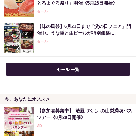
とろまぐろ祭り」開催《5月28日開始》
PR（合同会社デジタルファーム ）
セール
【味の民芸】6月21日まで「父の日フェア」開
【当選】金運が上がる直前に起こるサイン
催中。うな重と生ビールが特別価格に。
セール
PR（合同会社デジタルファーム ）
セール 一覧
今、あなたにオススメ
【参加者募集中】"放題づくし"の山梨満喫バス
ツアー《8月29日開催》