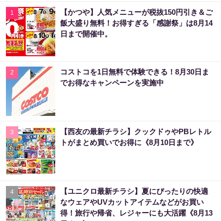
【かつや】人気メニューが税抜150円引き＆ご
1
飯大盛り無料！お得すぎる「感謝祭」は8月14
日まで開催中。
コストコを1日無料で体験できる！8月30日ま
2
でお得なキャンペーンを実施中
【西友の最新チラシ】クックドゥやPBレトル
3
トがまとめ買いでお得に《8月10日まで》
【ユニクロ最新チラシ】夏にぴったりの快適
4
なウェアやUVカットアイテムなどがお買い
得！旅行や帰省、レジャーにも大活躍《8月13