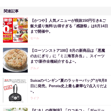
関連記事
【かつや】人気メニューが税抜150円引き&ご
飯大盛り無料!お得すぎる「感謝祭」は8月14日
まで開催中。
セール
【ローソンストア100】8月の新商品は「悪魔
のおにぎり」に「ミニ海苔弁当」、スイーツ
まで!新作全種紹介するよ~。
グルメ
Suicaのペンギン"夏のラッキーバッグ"が8月8
日に発売。Pensta史上最も豪華な7点入りだよ
~。
ライフ
【むさしの森珈琲】「ロコモコ」「ガーリッ