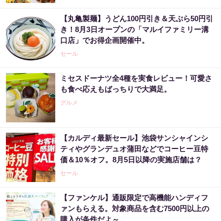
【丸亀製麺】うどん100円引き＆天ぷら50円引
き！8月3日オープンの「マルイファミリー溝
口店」でお得企画開催中。
セール
ミセスドーナツ全4種を実食レビュー！可愛さ
も食べ応えもばっちりで大満足。
グルメ
【カルディ最新セール】池袋サンシャインシ
ティやグランデュオ蒲田などでコーヒー豆特
価＆10％オフ。8月5日以降の実施店舗は？
セール
【ファンケル】通販限定で高機能ハンディフ
ァンもらえる。対象商品を含む7500円以上の
購入が条件だよ～。