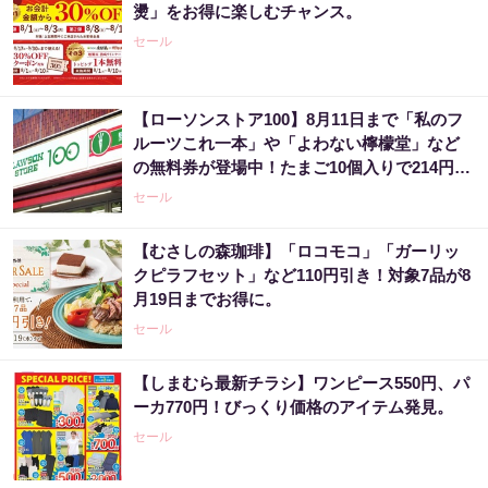
燙」をお得に楽しむチャンス。
セール
【ローソンストア100】8月11日まで「私のフ
ルーツこれ一本」や「よわない檸檬堂」など
の無料券が登場中！たまご10個入りで214円な
どのお得企画も見逃せない。
セール
【むさしの森珈琲】「ロコモコ」「ガーリッ
クピラフセット」など110円引き！対象7品が8
月19日までお得に。
セール
【しまむら最新チラシ】ワンピース550円、パ
ーカ770円！びっくり価格のアイテム発見。
セール