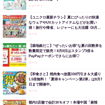
ビューティ
【ユニクロ最新チラシ】夏にぴったりの快適
なウェアやUVカットアイテムなどがお買い
得！旅行や帰省、レジャーにも大活躍《8月13
日まで》
セール
【築地銀だこ】"ぜったいお得"な夏の回数券を
数量限定で販売！8月8日はスタンプ3倍＆
PayPayクーポンでさらにお得♡
セール
【和食さと】焼肉食べ放題330円引き＆大盛り
1.5倍無料！「夏得キャンペーン第2弾」は8月7
日まで開催中。
セール
都内3店舗で会計30％オフ！本場中国「麻辣