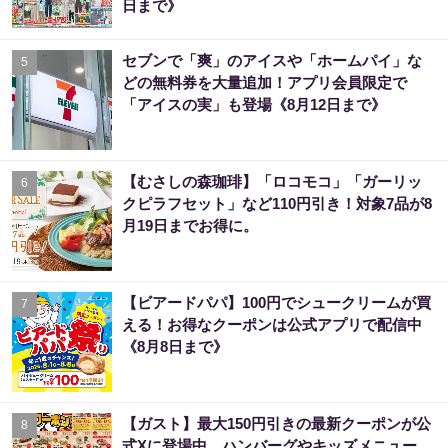
日まで》
セブンで「爽」のアイスや「ホームパイ」な
5
どの無料券を大量追加！アプリ会員限定で
「アイスの実」も登場《8月12日まで》
【むさしの森珈琲】「ロコモコ」「ガーリッ
6
クピラフセット」など110円引き！対象7品が8
月19日までお得に。
【ビアードパパ】100円でシュークリームが買
7
える！お得なクーポンは公式アプリで配信中
《8月8日まで》
【ガスト】最大150円引きの最新クーポンが公
8
式Xに登場中。ハンバーグやキッズメニュー、