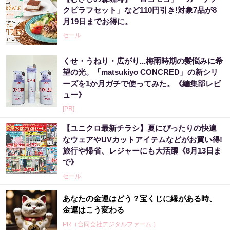
クピラフセット」など110円引き!対象7品が8
月19日までお得に。
セール
くせ・うねり・広がり...梅雨時期の髪悩みに希
望の光。「matsukiyo CONCRED」の新シリ
ーズを1か月ガチで使ってみた。《編集部レビ
ュー》
[PR]
【ユニクロ最新チラシ】夏にぴったりの快適
なウェアやUVカットアイテムなどがお買い得!
旅行や帰省、レジャーにも大活躍《8月13日ま
で》
セール
あなたの金運はどう？宝くじに縁がある時、
金運はこう変わる
PR（合同会社デジタルファーム ）