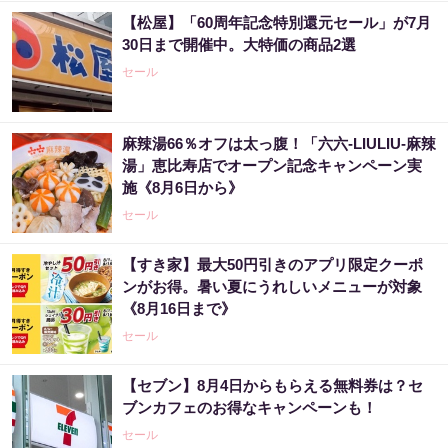
【松屋】「60周年記念特別還元セール」が7月
30日まで開催中。大特価の商品2選
セール
麻辣湯66％オフは太っ腹！「六六-LIULIU-麻辣
湯」恵比寿店でオープン記念キャンペーン実
施《8月6日から》
セール
【すき家】最大50円引きのアプリ限定クーポ
ンがお得。暑い夏にうれしいメニューが対象
《8月16日まで》
セール
【セブン】8月4日からもらえる無料券は？セ
ブンカフェのお得なキャンペーンも！
セール