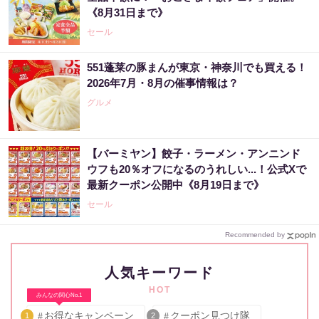
《8月31日まで》
セール
551蓬莱の豚まんが東京・神奈川でも買える！
2026年7月・8月の催事情報は？
グルメ
【バーミヤン】餃子・ラーメン・アンニンド
ウフも20％オフになるのうれしい...！公式Xで
最新クーポン公開中《8月19日まで》
セール
Recommended by
人気キーワード
HOT
みんなの関心No.1
お得なキャンペーン
クーポン見つけ隊
1
2