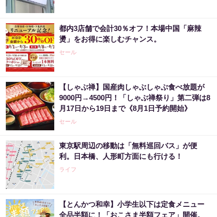
都内3店舗で会計30％オフ！本場中国「麻辣
燙」をお得に楽しむチャンス。
セール
【しゃぶ禅】国産肉しゃぶしゃぶ食べ放題が
9000円→4500円！「しゃぶ禅祭り」第二弾は8
月17日から19日まで《8月1日予約開始》
セール
東京駅周辺の移動は「無料巡回バス」が便
利。日本橋、人形町方面にも行ける！
ライフ
【とんかつ和幸】小学生以下は定食メニュー
全品半額に！「おこさま半額フェア」開催。