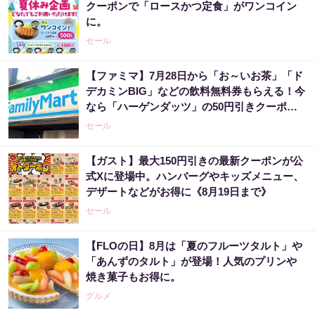
クーポンで「ロースかつ定食」がワンコイン
に。
セール
【ファミマ】7月28日から「お～いお茶」「ド
デカミンBIG」などの飲料無料券もらえる！今
なら「ハーゲンダッツ」の50円引きクーポン
も。
セール
【ガスト】最大150円引きの最新クーポンが公
式Xに登場中。ハンバーグやキッズメニュー、
デザートなどがお得に《8月19日まで》
セール
【FLOの日】8月は「夏のフルーツタルト」や
「あんずのタルト」が登場！人気のプリンや
焼き菓子もお得に。
グルメ