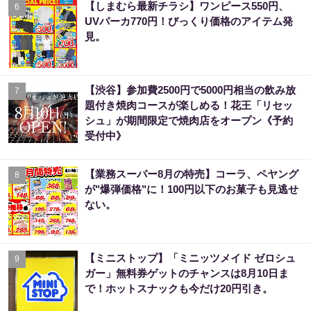
【しまむら最新チラシ】ワンピース550円、
6
UVパーカ770円！びっくり価格のアイテム発
見。
【渋谷】参加費2500円で5000円相当の飲み放
7
題付き焼肉コースが楽しめる！花王「リセッ
シュ」が期間限定で焼肉店をオープン《予約
受付中》
【業務スーパー8月の特売】コーラ、ペヤング
8
が"爆弾価格"に！100円以下のお菓子も見逃せ
ない。
【ミニストップ】「ミニッツメイド ゼロシュ
9
ガー」無料券ゲットのチャンスは8月10日ま
で！ホットスナックも今だけ20円引き。