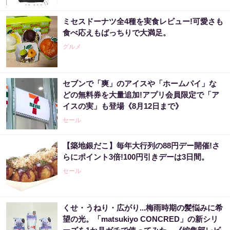
ミセスドーナツ全4種を実食レビュー!可愛さも
食べ応えもばっちりで大満足。
グルメ
セブンで「爽」のアイスや「ホームパイ」な
どの無料券を大量追加!アプリ会員限定で「ア
イスの実」も登場《8月12日まで》
セール
【築地銀だこ】毎年大行列の88円デー開催!さ
らにポイント3倍!100円引きデーは3日間。
セール
くせ・うねり・広がり...梅雨時期の髪悩みに希
望の光。「matsukiyo CONCRED」の新シリ