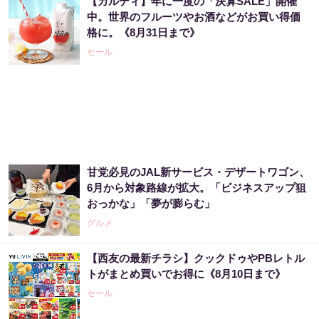
【カルディ】年に一度の「決算SALE」開催
中。世界のフルーツやお酒などがお買い得価
格に。《8月31日まで》
セール
甘党必見のJAL新サービス・デザートワゴン、
6月から対象路線が拡大。「ビジネスアップ狙
おっかな」「夢が膨らむ」
グルメ
【西友の最新チラシ】クックドゥやPBレトル
トがまとめ買いでお得に《8月10日まで》
セール