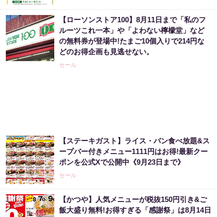
【ローソンストア100】8月11日まで「私のフ
あなたの金運はどう？宝くじに縁がある時、
ルーツこれ一本」や「よわない檸檬堂」など
金運はこう変わる
の無料券が登場中!たまご10個入りで214円な
PR（合同会社デジタルファーム ）
どのお得企画も見逃せない。
セール
「僕が世界三大投資家から信頼されている理
由」精鋭のなかでNo.1になった天才
PR（Acoco.）
「これから株価はこうやって動いていく」世
【ステーキガスト】ライス・パン食べ放題&ス
界的活躍を見せた天才が暴露
ープバー付きメニュー1111円はお得!最新クー
ポンを公式Xで公開中《9月23日まで》
PR（Acoco.）
セール
「玄関に〇〇を置いた後に宝くじ買いなさ
【かつや】人気メニューが税抜150円引き&ご
い」簡単に当選
飯大盛り無料!お得すぎる「感謝祭」は8月14日