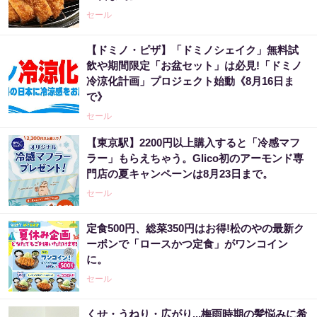
セール
【ドミノ・ピザ】「ドミノシェイク」無料試
飲や期間限定「お盆セット」は必見!「ドミノ
冷涼化計画」プロジェクト始動《8月16日ま
で》
セール
【東京駅】2200円以上購入すると「冷感マフ
ラー」もらえちゃう。Glico初のアーモンド専
門店の夏キャンペーンは8月23日まで。
セール
定食500円、総菜350円はお得!松のやの最新ク
ーポンで「ロースかつ定食」がワンコイン
に。
セール
くせ・うねり・広がり...梅雨時期の髪悩みに希