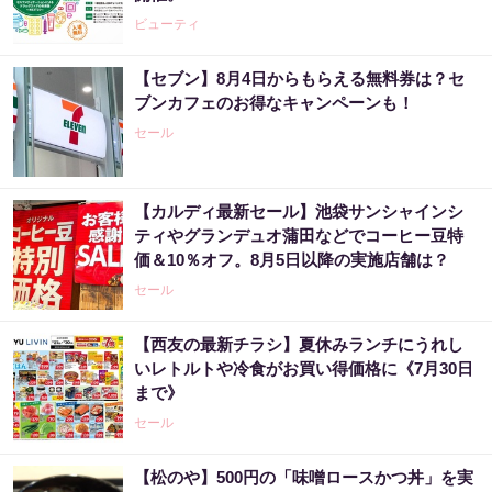
ビューティ
【セブン】8月4日からもらえる無料券は？セ
ブンカフェのお得なキャンペーンも！
セール
【カルディ最新セール】池袋サンシャインシ
ティやグランデュオ蒲田などでコーヒー豆特
価＆10％オフ。8月5日以降の実施店舗は？
セール
【西友の最新チラシ】夏休みランチにうれし
いレトルトや冷食がお買い得価格に《7月30日
まで》
セール
【松のや】500円の「味噌ロースかつ丼」を実