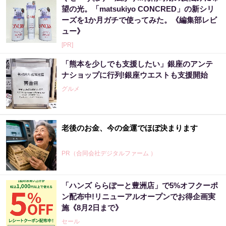
望の光。「matsukiyo CONCRED」の新シリ
ーズを1か月ガチで使ってみた。《編集部レビ
ュー》
[PR]
「熊本を少しでも支援したい」銀座のアンテ
ナショップに行列!銀座ウエストも支援開始
グルメ
老後のお金、今の金運でほぼ決まります
PR（合同会社デジタルファーム ）
「ハンズ ららぽーと豊洲店」で5%オフクーポ
「〇〇した後に必ず宝くじを買いなさい」貧
ン配布中!リニューアルオープンでお得企画実
乏が億万長者に
施《8月2日まで》
PR（合同会社デジタルファーム ）
セール