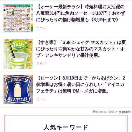
【オーケー最新チラシ】時短料理に大活躍の
八宝菜314円に魚肉ソーセージ187円！おかず
にぴったりの揚げ物増量も《8月9日まで》
セール
【すき家】「Sukiシェイク マスカット」は夏
にぴったり♡爽やかな甘みのマスカット・オ
ブ・アレキサンドリア果汁使用。
グルメ
【ローソン】8月10日まで「からあげクン」2
個増量はお得！暑い日にうれしい「アイスカ
フェラテ」は無料でM→メガに増量。
セール
Recommended by
人気キーワード