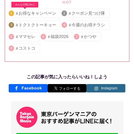
HOT
みんなの関心No.1
お得なキャンペーン
クーポン見つけ隊
1
2
トクトクトーキョー
今週のお得チラシ
3
4
ママセレ
福袋2026
かつや
5
6
7
コストコ
8
この記事が気に入ったらいいね！しよう
Facebook
Instagram