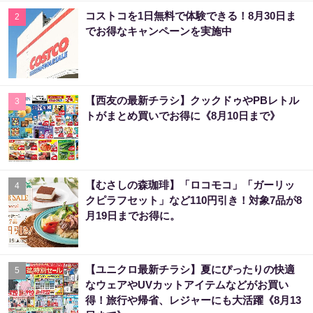
コストコを1日無料で体験できる！8月30日ま
2
でお得なキャンペーンを実施中
【西友の最新チラシ】クックドゥやPBレトル
3
トがまとめ買いでお得に《8月10日まで》
【むさしの森珈琲】「ロコモコ」「ガーリッ
4
クピラフセット」など110円引き！対象7品が8
月19日までお得に。
【ユニクロ最新チラシ】夏にぴったりの快適
5
なウェアやUVカットアイテムなどがお買い
得！旅行や帰省、レジャーにも大活躍《8月13