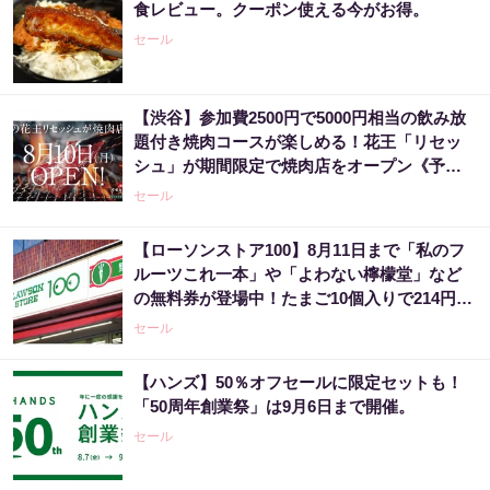
食レビュー。クーポン使える今がお得。
セール
【渋谷】参加費2500円で5000円相当の飲み放
題付き焼肉コースが楽しめる！花王「リセッ
シュ」が期間限定で焼肉店をオープン《予約
受付中》
セール
【ローソンストア100】8月11日まで「私のフ
ルーツこれ一本」や「よわない檸檬堂」など
の無料券が登場中！たまご10個入りで214円な
どのお得企画も見逃せない。
セール
【ハンズ】50％オフセールに限定セットも！
「50周年創業祭」は9月6日まで開催。
セール