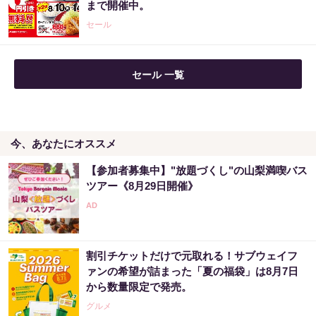
まで開催中。
PR（合同会社デジタルファーム ）
セール
セール 一覧
今、あなたにオススメ
【参加者募集中】"放題づくし"の山梨満喫バス
ツアー《8月29日開催》
割引チケットだけで元取れる！サブウェイフ
ァンの希望が詰まった「夏の福袋」は8月7日
から数量限定で発売。
グルメ