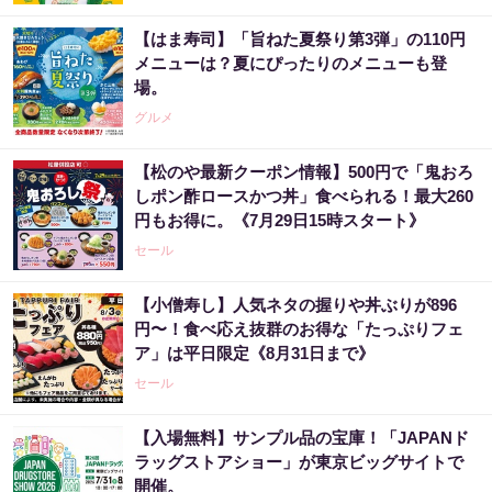
【はま寿司】「旨ねた夏祭り第3弾」の110円
メニューは？夏にぴったりのメニューも登
場。
グルメ
【松のや最新クーポン情報】500円で「鬼おろ
しポン酢ロースかつ丼」食べられる！最大260
円もお得に。《7月29日15時スタート》
セール
【小僧寿し】人気ネタの握りや丼ぶりが896
円〜！食べ応え抜群のお得な「たっぷりフェ
ア」は平日限定《8月31日まで》
セール
【入場無料】サンプル品の宝庫！「JAPANド
ラッグストアショー」が東京ビッグサイトで
開催。