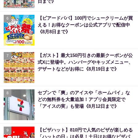
日まで》
【ビアードパパ】100円でシュークリームが買
6
える！お得なクーポンは公式アプリで配信中
《8月8日まで》
【ガスト】最大150円引きの最新クーポンが公
7
式Xに登場中。ハンバーグやキッズメニュー、
デザートなどがお得に《8月19日まで》
セブンで「爽」のアイスや「ホームパイ」な
8
どの無料券を大量追加！アプリ会員限定で
「アイスの実」も登場《8月12日まで》
【ピザハット】810円で人気のピザが楽しめる
9
「ハットの日」は必見！土日はお得なピザパ