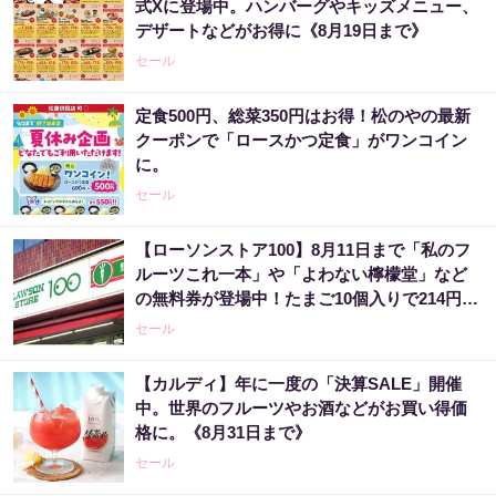
式Xに登場中。ハンバーグやキッズメニュー、
デザートなどがお得に《8月19日まで》
セール
定食500円、総菜350円はお得！松のやの最新
クーポンで「ロースかつ定食」がワンコイン
に。
セール
【ローソンストア100】8月11日まで「私のフ
ルーツこれ一本」や「よわない檸檬堂」など
の無料券が登場中！たまご10個入りで214円な
どのお得企画も見逃せない。
セール
【カルディ】年に一度の「決算SALE」開催
中。世界のフルーツやお酒などがお買い得価
格に。《8月31日まで》
セール