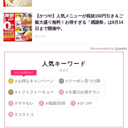
【かつや】人気メニューが税抜150円引き＆ご
飯大盛り無料！お得すぎる「感謝祭」は8月14
日まで開催中。
セール
Recommended by
人気キーワード
HOT
みんなの関心No.1
お得なキャンペーン
クーポン見つけ隊
1
2
トクトクトーキョー
今週のお得チラシ
3
4
ママセレ
福袋2026
かつや
5
6
7
コストコ
8