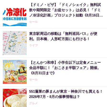
【ドミノ・ピザ】「ドミノシェイク」無料試
飲や期間限定「お盆セット」は必見！「ドミ
ノ冷涼化計画」プロジェクト始動《8月16日ま
で》
セール
東京駅周辺の移動は「無料巡回バス」が便
利。日本橋、人形町方面にも行ける！
ライフ
【とんかつ和幸】小学生以下は定食メニュー
全品半額に！「おこさま半額フェア」開催。
《8月31日まで》
セール
551蓬莱の豚まんが東京・神奈川でも買える！
2026年7月・8月の催事情報は？
グルメ