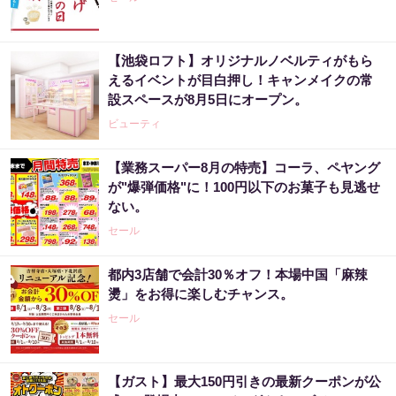
【池袋ロフト】オリジナルノベルティがもら
えるイベントが目白押し！キャンメイクの常
設スペースが8月5日にオープン。
ビューティ
【業務スーパー8月の特売】コーラ、ペヤング
が"爆弾価格"に！100円以下のお菓子も見逃せ
ない。
セール
都内3店舗で会計30％オフ！本場中国「麻辣
燙」をお得に楽しむチャンス。
セール
【ガスト】最大150円引きの最新クーポンが公