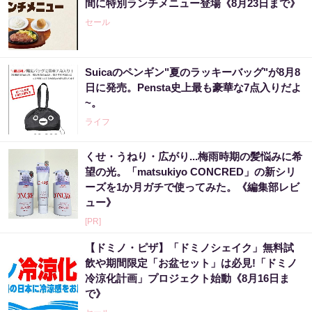
間に特別ランチメニュー登場《8月23日まで》
セール
Suicaのペンギン"夏のラッキーバッグ"が8月8
日に発売。Pensta史上最も豪華な7点入りだよ
~。
ライフ
くせ・うねり・広がり...梅雨時期の髪悩みに希
望の光。「matsukiyo CONCRED」の新シリ
ーズを1か月ガチで使ってみた。《編集部レビ
ュー》
[PR]
【ドミノ・ピザ】「ドミノシェイク」無料試
飲や期間限定「お盆セット」は必見!「ドミノ
冷涼化計画」プロジェクト始動《8月16日ま
で》