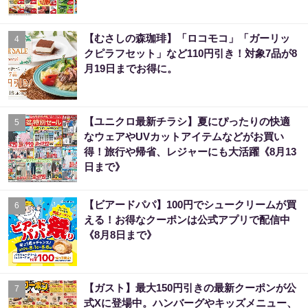
【むさしの森珈琲】「ロコモコ」「ガーリッ
4
クピラフセット」など110円引き！対象7品が8
月19日までお得に。
【ユニクロ最新チラシ】夏にぴったりの快適
5
なウェアやUVカットアイテムなどがお買い
得！旅行や帰省、レジャーにも大活躍《8月13
日まで》
【ビアードパパ】100円でシュークリームが買
6
える！お得なクーポンは公式アプリで配信中
《8月8日まで》
【ガスト】最大150円引きの最新クーポンが公
7
式Xに登場中。ハンバーグやキッズメニュー、