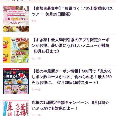
【参加者募集中】"放題づくし"の山梨満喫バス
ツアー《8月29日開催》
【すき家】最大50円引きのアプリ限定クーポ
ンがお得。暑い夏にうれしいメニューが対象
《8月16日まで》
セール
【松のや最新クーポン情報】500円で「鬼おろ
しポン酢ロースかつ丼」食べられる！最大260
円もお得に。《7月29日15時スタート》
セール
丸亀の1日限定半額キャンペーン、8月は冷た
いぶっかけも対象だよ～！
セール