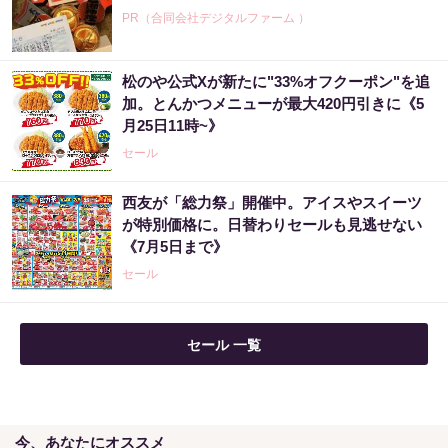
PR（合同会社デジタルファーム ）
松のや公式Xが新たに"33%オフクーポン"を追
加。とんかつメニューが最大420円引きに《5
月25日11時~》
セール
西友が「総力祭」開催中。アイスやスイーツ
が特別価格に。日替わりセールも見逃せない
《7月5日まで》
セール
セール 一覧
今、あなたにオススメ