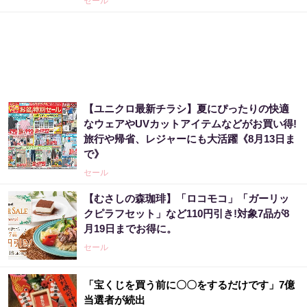
セール
【ユニクロ最新チラシ】夏にぴったりの快適
なウェアやUVカットアイテムなどがお買い得!
旅行や帰省、レジャーにも大活躍《8月13日ま
で》
セール
【むさしの森珈琲】「ロコモコ」「ガーリッ
クピラフセット」など110円引き!対象7品が8
月19日までお得に。
セール
「宝くじを買う前に〇〇をするだけです」7億
当選者が続出