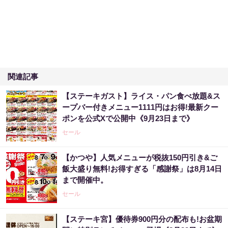
関連記事
【ステーキガスト】ライス・パン食べ放題&ス
ープバー付きメニュー1111円はお得!最新クー
ポンを公式Xで公開中《9月23日まで》
セール
【かつや】人気メニューが税抜150円引き&ご
飯大盛り無料!お得すぎる「感謝祭」は8月14日
まで開催中。
セール
【ステーキ宮】優待券900円分の配布も!お盆期