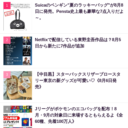
Suicaのペンギン"夏のラッキーバッグ"が8月8
1
日に発売。Pensta史上最も豪華な7点入りだよ
～。
Netflixで配信している東野圭吾作品は？8月5
2
日から新たに7作品が追加
【中目黒】スターバックスリザーブロースタ
3
リー東京の新グッズが可愛い♡《8月6日発
売》
Jリーグがポケモンのエコバッグを配布！8
4
月・9月の対象日に来場するともらえるよ《全
60種、先着100万人》