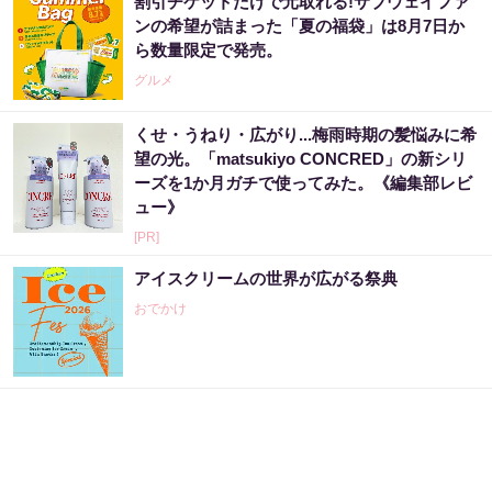
割引チケットだけで元取れる!サブウェイファ
ンの希望が詰まった「夏の福袋」は8月7日か
ら数量限定で発売。
グルメ
くせ・うねり・広がり...梅雨時期の髪悩みに希
望の光。「matsukiyo CONCRED」の新シリ
ーズを1か月ガチで使ってみた。《編集部レビ
ュー》
[PR]
アイスクリームの世界が広がる祭典
おでかけ