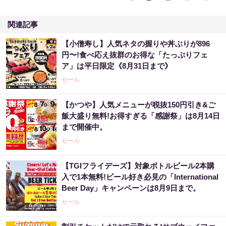
関連記事
【小僧寿し】人気ネタの握りや丼ぶりが896
円〜!食べ応え抜群のお得な「たっぷりフェ
ア」は平日限定《8月31日まで》
セール
【かつや】人気メニューが税抜150円引き&ご
飯大盛り無料!お得すぎる「感謝祭」は8月14日
まで開催中。
セール
【TGIフライデーズ】対象ボトルビール2本購
入で1本無料!ビール好き必見の「International
Beer Day」キャンペーンは8月9日まで。
セール