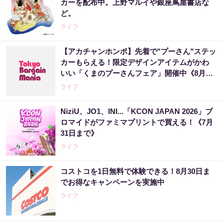
カーを配布中。上野マルイや銀座蔦屋書店な
ど。
ライフ
【アカチャンホンポ】先着で"プーさん"ステッ
カーもらえる！限定デザインアイテムがかわ
いい「くまのプーさんフェア」開催中《8月27
日まで》
ライフ
NiziU、JO1、INI...「KCON JAPAN 2026」ブ
ロマイドがファミマプリントで買える！《7月
31日まで》
ライフ
コストコを1日無料で体験できる！8月30日ま
でお得なキャンペーンを実施中
ライフ