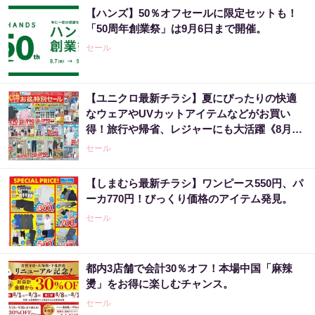
【ハンズ】50％オフセールに限定セットも！
「50周年創業祭」は9月6日まで開催。
セール
【ユニクロ最新チラシ】夏にぴったりの快適
なウェアやUVカットアイテムなどがお買い
得！旅行や帰省、レジャーにも大活躍《8月13
日まで》
セール
【しまむら最新チラシ】ワンピース550円、パ
ーカ770円！びっくり価格のアイテム発見。
セール
都内3店舗で会計30％オフ！本場中国「麻辣
燙」をお得に楽しむチャンス。
セール