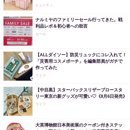
ビューティ
ナルミヤのファミリーセール行ってきた。戦
利品レポ＆初心者への助言
セール
【ALLダイソー】防災リュックにコレ入れて！
「災害用コスメポーチ」を編集部員がガチで
作ってみた
ライフ
【中目黒】スターバックスリザーブロースタ
リー東京の新グッズが可愛い♡《8月6日発売》
ライフ
大英博物館日本美術展のクーポン付きステッ