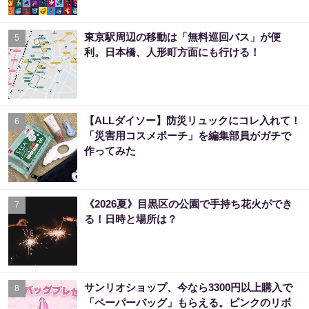
東京駅周辺の移動は「無料巡回バス」が便
5
利。日本橋、人形町方面にも行ける！
【ALLダイソー】防災リュックにコレ入れて！
6
「災害用コスメポーチ」を編集部員がガチで
作ってみた
《2026夏》目黒区の公園で手持ち花火ができ
7
る！日時と場所は？
サンリオショップ、今なら3300円以上購入で
8
「ペーパーバッグ」もらえる。ピンクのリボ