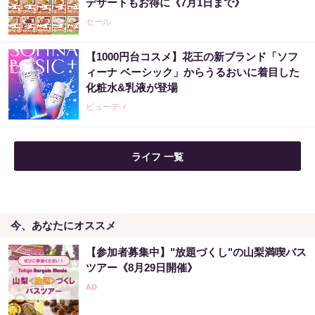
デザートもお得に《7月1日まで》
セール
【1000円台コスメ】花王の新ブランド「ソフ
ィーナ ベーシック」からうるおいに着目した
化粧水&乳液が登場
ビューティ
ライフ 一覧
今、あなたにオススメ
【参加者募集中】"放題づくし"の山梨満喫バス
ツアー《8月29日開催》