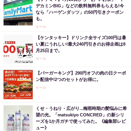
デカミンBIG」などの飲料無料券もらえる!今
なら「ハーゲンダッツ」の50円引きクーポン
も。
セール
【ケンタッキー】ドリンク全サイズ100円は暑
い夏にうれしい!最大240円引きのお得企画は8
月25日まで。
セール
【バーガーキング】290円オフの肉の日クーポ
ン配信中!2つのセットがお得に。
セール
くせ・うねり・広がり...梅雨時期の髪悩みに希
望の光。「matsukiyo CONCRED」の新シリ
ーズを1か月ガチで使ってみた。《編集部レビ
ュー》