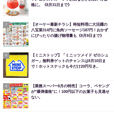
格に。《8月31日まで》
【オーケー最新チラシ】時短料理に大活躍の
7
八宝菜314円に魚肉ソーセージ187円！おかず
にぴったりの揚げ物増量も《8月9日まで》
【ミニストップ】「ミニッツメイド ゼロシュ
8
ガー」無料券ゲットのチャンスは8月10日ま
で！ホットスナックも今だけ20円引き。
【業務スーパー8月の特売】コーラ、ペヤング
9
が"爆弾価格"に！100円以下のお菓子も見逃せ
ない。