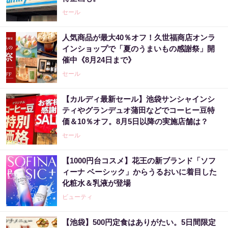
セール
人気商品が最大40％オフ！久世福商店オンラ
インショップで「夏のうまいもの感謝祭」開
催中《8月24日まで》
セール
【カルディ最新セール】池袋サンシャインシ
ティやグランデュオ蒲田などでコーヒー豆特
価＆10％オフ。8月5日以降の実施店舗は？
セール
【1000円台コスメ】花王の新ブランド「ソフ
ィーナ ベーシック」からうるおいに着目した
化粧水＆乳液が登場
ビューティ
【池袋】500円定食はありがたい。5日間限定