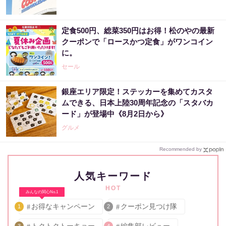
定食500円、総菜350円はお得！松のやの最新
クーポンで「ロースかつ定食」がワンコイン
に。
セール
銀座エリア限定！ステッカーを集めてカスタ
ムできる、日本上陸30周年記念の「スタバカ
ード」が登場中《8月2日から》
グルメ
Recommended by
人気キーワード
HOT
みんなの関心No.1
お得なキャンペーン
クーポン見つけ隊
1
2
トクトクトーキョー
編集部レビュー
3
4