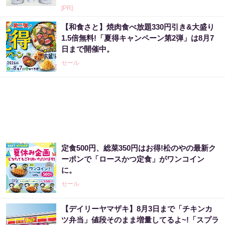
[PR]
【和食さと】焼肉食べ放題330円引き&大盛り
1.5倍無料!「夏得キャンペーン第2弾」は8月7
日まで開催中。
セール
定食500円、総菜350円はお得!松のやの最新ク
ーポンで「ロースかつ定食」がワンコイン
に。
セール
【デイリーヤマザキ】8月3日まで「チキンカ
ツ弁当」値段そのまま増量してるよ~!「スプラ