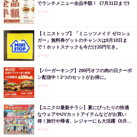
でランチメニュー全品半額！《7月31日まで》
セール
【ミニストップ】「ミニッツメイド ゼロシュ
ガー」無料券ゲットのチャンスは8月10日ま
で！ホットスナックも今だけ20円引き。
セール
【バーガーキング】290円オフの肉の日クーポ
ン配信中！2つのセットがお得に。
セール
【ユニクロ最新チラシ】夏にぴったりの快適
なウェアやUVカットアイテムなどがお買い
得！旅行や帰省、レジャーにも大活躍《8月13
日まで》
セール