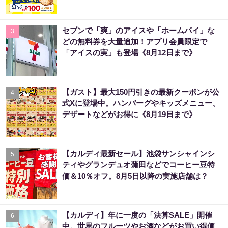
セブンで「爽」のアイスや「ホームパイ」な
3
どの無料券を大量追加！アプリ会員限定で
「アイスの実」も登場《8月12日まで》
【ガスト】最大150円引きの最新クーポンが公
4
式Xに登場中。ハンバーグやキッズメニュー、
デザートなどがお得に《8月19日まで》
【カルディ最新セール】池袋サンシャインシ
5
ティやグランデュオ蒲田などでコーヒー豆特
価＆10％オフ。8月5日以降の実施店舗は？
【カルディ】年に一度の「決算SALE」開催
6
中。世界のフルーツやお酒などがお買い得価