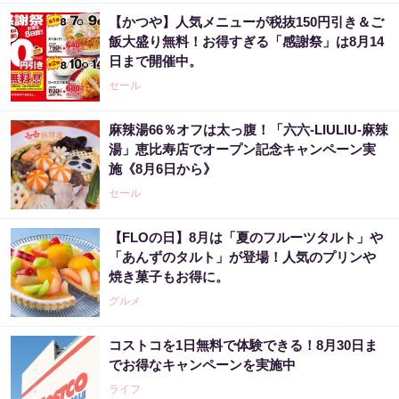
【かつや】人気メニューが税抜150円引き＆ご
飯大盛り無料！お得すぎる「感謝祭」は8月14
日まで開催中。
セール
麻辣湯66％オフは太っ腹！「六六-LIULIU-麻辣
湯」恵比寿店でオープン記念キャンペーン実
施《8月6日から》
セール
【FLOの日】8月は「夏のフルーツタルト」や
「あんずのタルト」が登場！人気のプリンや
焼き菓子もお得に。
グルメ
コストコを1日無料で体験できる！8月30日ま
でお得なキャンペーンを実施中
ライフ