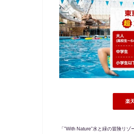
楽
「"With Nature"水と緑の