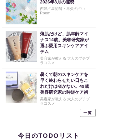
2026年8月の運勢
西洋占星術師・早矢の占い
Room
薄肌だけど、肌年齢マイ
ナス14歳。美容研究家が
選ぶ愛用スキンケアアイ
テム
美容家が教える 大人のプチプ
ラコスメ
暑くて朝のスキンケアを
早く終わらせたい日もこ
れだけは省かない。49歳
美容研究家の時短ケア術
美容家が教える 大人のプチプ
ラコスメ
一覧
今日のTODOリスト