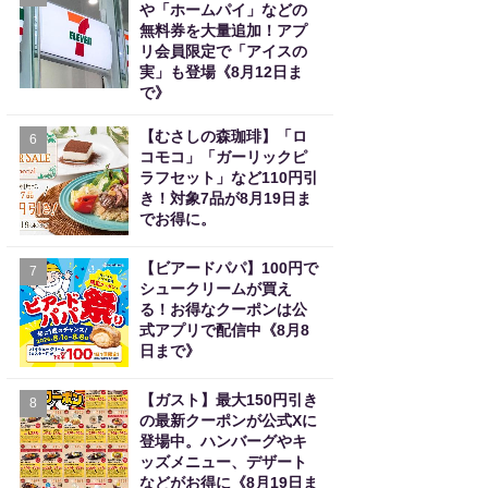
や「ホームパイ」などの
無料券を大量追加！アプ
リ会員限定で「アイスの
実」も登場《8月12日ま
で》
【むさしの森珈琲】「ロ
6
コモコ」「ガーリックピ
ラフセット」など110円引
き！対象7品が8月19日ま
でお得に。
【ビアードパパ】100円で
7
シュークリームが買え
る！お得なクーポンは公
式アプリで配信中《8月8
日まで》
【ガスト】最大150円引き
8
の最新クーポンが公式Xに
登場中。ハンバーグやキ
ッズメニュー、デザート
などがお得に《8月19日ま