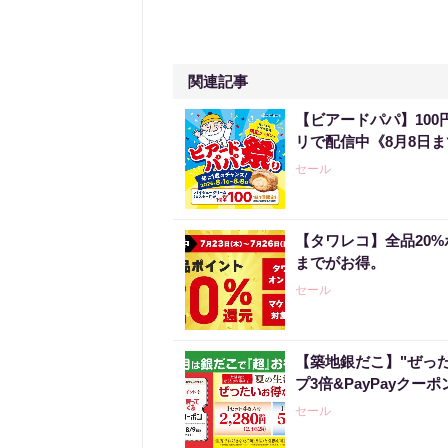
関連記事
【ビアードパパ】10
リで配信中《8月8日
セール
【タワレコ】全品20%
までがお得。
セール
【築地銀だこ】"ぜっ
プ3倍&PayPayクー
セール