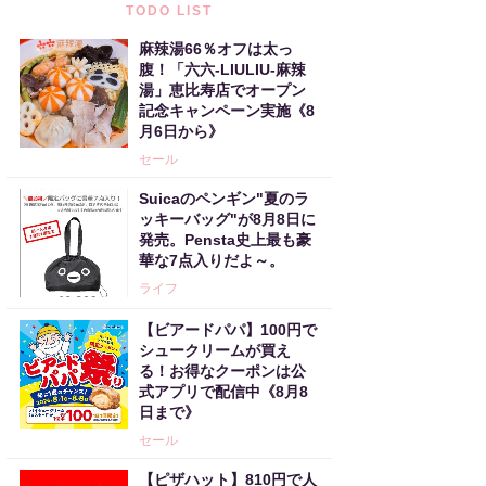
TODO LIST
麻辣湯66％オフは太っ
腹！「六六-LIULIU-麻辣
湯」恵比寿店でオープン
記念キャンペーン実施《8
月6日から》
セール
Suicaのペンギン"夏のラ
ッキーバッグ"が8月8日に
発売。Pensta史上最も豪
華な7点入りだよ～。
ライフ
【ビアードパパ】100円で
シュークリームが買え
る！お得なクーポンは公
式アプリで配信中《8月8
日まで》
セール
【ピザハット】810円で人