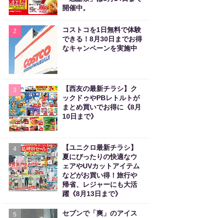
開催中。
コストコを1日無料で体験
2
できる！8月30日までお得
なキャンペーンを実施中
【西友の最新チラシ】ク
3
ックドゥやPBレトルトが
まとめ買いでお得に《8月
10日まで》
【ユニクロ最新チラシ】
4
夏にぴったりの快適なウ
ェアやUVカットアイテム
などがお買い得！旅行や
帰省、レジャーにも大活
躍《8月13日まで》
セブンで「爽」のアイス
5