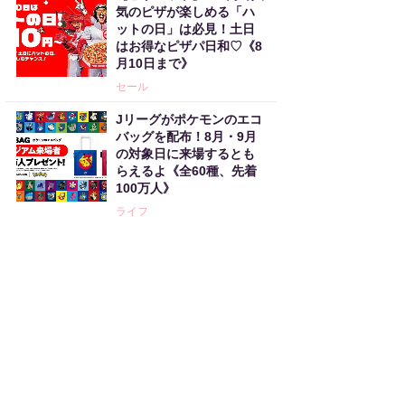
気のピザが楽しめる「ハ
ットの日」は必見！土日
はお得なピザパ日和♡《8
月10日まで》
セール
Jリーグがポケモンのエコ
バッグを配布！8月・9月
の対象日に来場するとも
らえるよ《全60種、先着
100万人》
ライフ