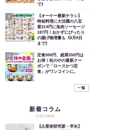
で》
【オーケー最新チラシ】
9
時短料理に大活躍の八宝
菜314円に魚肉ソーセージ
187円！おかずにぴったり
の揚げ物増量も《8月9日
まで》
定食500円、総菜350円は
10
お得！松のやの最新クー
ポンで「ロースかつ定
食」がワンコインに。
一覧
新着コラム
COLUMN
【占星術研究家・早矢】