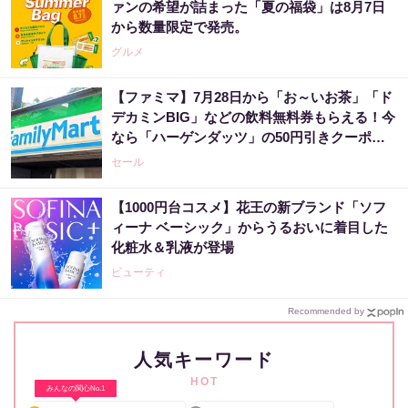
ァンの希望が詰まった「夏の福袋」は8月7日
から数量限定で発売。
グルメ
【ファミマ】7月28日から「お～いお茶」「ド
デカミンBIG」などの飲料無料券もらえる！今
なら「ハーゲンダッツ」の50円引きクーポン
も。
セール
【1000円台コスメ】花王の新ブランド「ソフ
ィーナ ベーシック」からうるおいに着目した
化粧水＆乳液が登場
ビューティ
Recommended by
人気キーワード
HOT
みんなの関心No.1