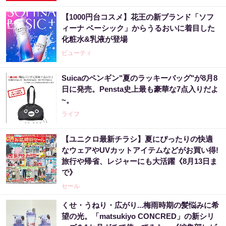
【1000円台コスメ】花王の新ブランド「ソフ
ィーナ ベーシック」からうるおいに着目した
化粧水&乳液が登場
ビューティ
Suicaのペンギン"夏のラッキーバッグ"が8月8
日に発売。Pensta史上最も豪華な7点入りだよ
~。
ライフ
【ユニクロ最新チラシ】夏にぴったりの快適
なウェアやUVカットアイテムなどがお買い得!
旅行や帰省、レジャーにも大活躍《8月13日ま
で》
セール
くせ・うねり・広がり...梅雨時期の髪悩みに希
望の光。「matsukiyo CONCRED」の新シリ