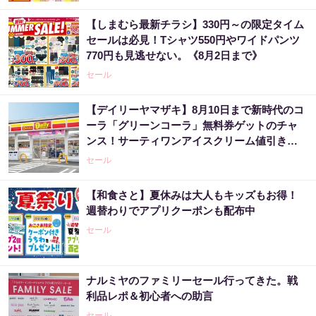
【しまむら最新チラシ】330円～の限定タイム
セールは必見！Tシャツ550円やワイドパンツ
770円も見逃せない。《8月2日まで》
セール
【デイリーヤマザキ】8月10日まで新時代のコ
ーラ「グリーンコーラ」無料券ゲットのチャ
ンス！サーティワンアイスクリーム値引きな
どお得企画も目白押し。
セール
【和食さと】夏休みは大人もキッズもお得！
週替わりでアプリクーポンも配布中
セール
ナルミヤのファミリーセール行ってきた。戦
利品レポ＆初心者への助言
セール