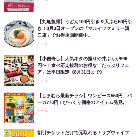
【丸亀製麺】うどん100円引き＆天ぷら50円引
き！8月3日オープンの「マルイファミリー溝
口店」でお得企画開催中。
セール
【小僧寿し】人気ネタの握りや丼ぶりが896
円〜！食べ応え抜群のお得な「たっぷりフェ
ア」は平日限定《8月31日まで》
セール
【しまむら最新チラシ】ワンピース550円、パ
ーカ770円！びっくり価格のアイテム発見。
セール
割引チケットだけで元取れる！サブウェイフ