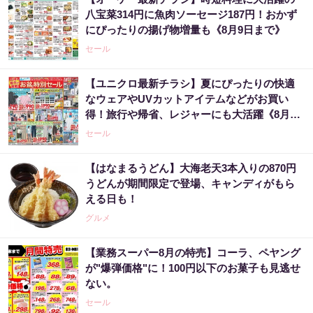
八宝菜314円に魚肉ソーセージ187円！おかず
にぴったりの揚げ物増量も《8月9日まで》
セール
【ユニクロ最新チラシ】夏にぴったりの快適
なウェアやUVカットアイテムなどがお買い
得！旅行や帰省、レジャーにも大活躍《8月13
日まで》
セール
【はなまるうどん】大海老天3本入りの870円
うどんが期間限定で登場、キャンディがもら
える日も！
グルメ
【業務スーパー8月の特売】コーラ、ペヤング
が"爆弾価格"に！100円以下のお菓子も見逃せ
ない。
セール