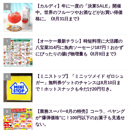
【カルディ】年に一度の「決算SALE」開催
6
中。世界のフルーツやお酒などがお買い得価
格に。《8月31日まで》
【オーケー最新チラシ】時短料理に大活躍の
7
八宝菜314円に魚肉ソーセージ187円！おかず
にぴったりの揚げ物増量も《8月9日まで》
【ミニストップ】「ミニッツメイド ゼロシュ
8
ガー」無料券ゲットのチャンスは8月10日ま
で！ホットスナックも今だけ20円引き。
【業務スーパー8月の特売】コーラ、ペヤング
9
が"爆弾価格"に！100円以下のお菓子も見逃せ
ない。