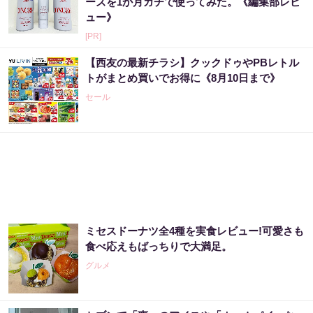
ーズを1か月ガチで使ってみた。《編集部レビ
ュー》
[PR]
【西友の最新チラシ】クックドゥやPBレトル
トがまとめ買いでお得に《8月10日まで》
セール
ミセスドーナツ全4種を実食レビュー!可愛さも
食べ応えもばっちりで大満足。
グルメ