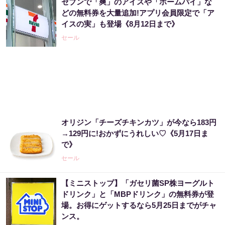
セブンで「爽」のアイスや「ホームパイ」な
どの無料券を大量追加!アプリ会員限定で「ア
イスの実」も登場《8月12日まで》
セール
オリジン「チーズチキンカツ」が今なら183円
→129円に!おかずにうれしい♡《5月17日ま
で》
セール
【ミニストップ】「ガセリ菌SP株ヨーグルト
ドリンク」と「MBPドリンク」の無料券が登
場。お得にゲットするなら5月25日までがチャ
ンス。