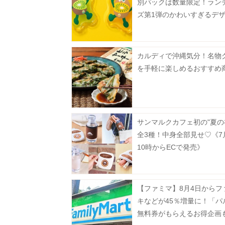
別パックは数量限定！ラン
ズ第1弾のかわいすぎるデ
2種。
カルディで沖縄気分！名物
を手軽に楽しめるおすすめ
サンマルクカフェ初の"夏の
全3種！中身全部見せ♡《7
10時からECで発売》
【ファミマ】8月4日からフ
キなどが45％増量に！「パ
無料券がもらえるお得企画