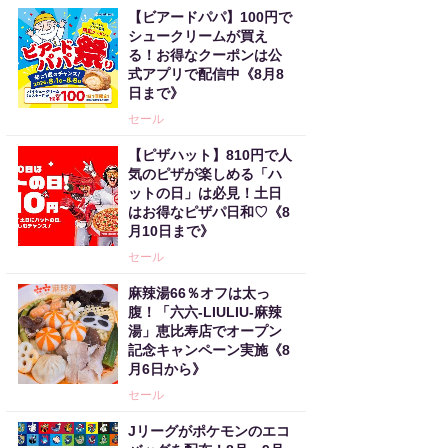
【ビアードパパ】100円で
シュークリームが買え
る！お得なクーポンは公
式アプリで配信中《8月8
日まで》
セール
【ピザハット】810円で人
気のピザが楽しめる「ハ
ットの日」は必見！土日
はお得なピザパ日和♡《8
月10日まで》
セール
麻辣湯66％オフは太っ
腹！「六六-LIULIU-麻辣
湯」恵比寿店でオープン
記念キャンペーン実施《8
月6日から》
セール
Jリーグがポケモンのエコ