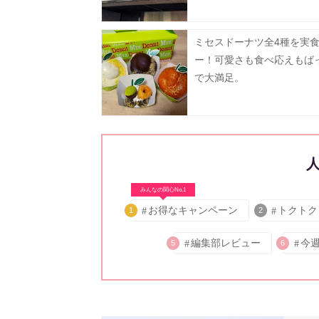
ミセスドーナツ全4種を実
ー！可愛さも食べ応えもば
で大満足。
みんなの関心No.1
お得なキャンペーン
トクトク
1
2
編集部レビュー
今
5
6