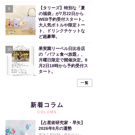
【タリーズ】特別な「夏
9
の福袋」が7月22日から
WEB予約受付スタート。
大人気ボトルや限定トー
ト、ドリンクチケットな
ど超豪華。
果実園リーベル日比谷店
10
の「パフェ食べ放題」、
月曜日限定で開催決定。8
月2日18時から予約受付ス
タート。
一覧
新着コラム
COLUMN
【占星術研究家・早矢】
2026年8月の運勢