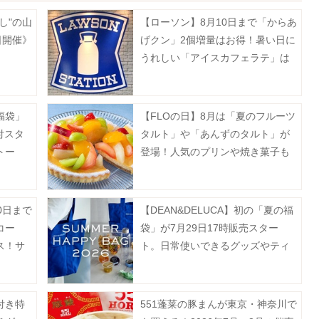
し"の山
【ローソン】8月10日まで「からあ
日開催》
げクン」2個増量はお得！暑い日に
うれしい「アイスカフェラテ」は
無料でM→メガに増量。
福袋」
【FLOの日】8月は「夏のフルーツ
付スタ
タルト」や「あんずのタルト」が
トー
登場！人気のプリンや焼き菓子も
超豪
お得に。
0日まで
【DEAN&DELUCA】初の「夏の福
コー
袋」が7月29日17時販売スター
ス！サ
ト。日常使いできるグッズやティ
値引き
ー、フルーツゼリーなどがセット
に♡
付き特
551蓬莱の豚まんが東京・神奈川で