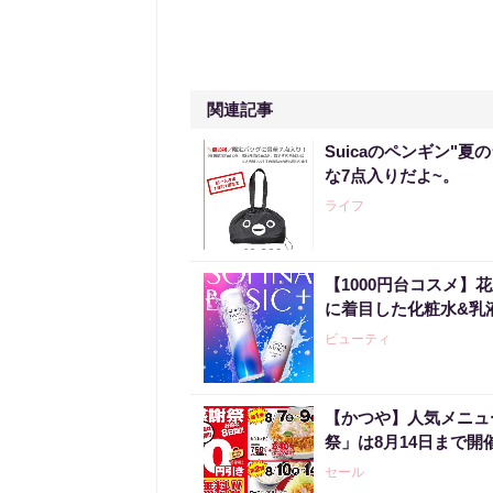
関連記事
Suicaのペンギン"夏
な7点入りだよ~。
ライフ
【1000円台コスメ
に着目した化粧水&乳
ビューティ
【かつや】人気メニュ
祭」は8月14日まで開
セール