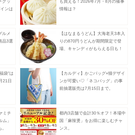
チグッ
も買える！2026年7月・8月の催事
ザインは
情報は？
グルメ
【はなまるうどん】大海老天3本入
商品3選
りの870円うどんが期間限定で登
場、キャンディがもらえる日も！
福袋"は
【カルディ】かごバッグ×猫デザイ
月21日
ンが可愛い♡「ネコバッグ」の事
前抽選販売は7月15日まで。
ァミチ
都内3店舗で会計30％オフ！本場中
ルム」
国「麻辣燙」をお得に楽しむチャ
も。
ンス。