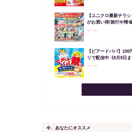
【ユニクロ最新チラシ
がお買い得!旅行や帰
セール
【ビアードパパ】10
リで配信中《8月8日
セール
今、あなたにオススメ