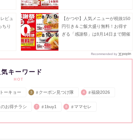
食レビュ
【かつや】人気メニューが税抜150
っちり
円引き＆ご飯大盛り無料！お得す
ぎる「感謝祭」は8月14日まで開催
中。
Recommended by
人気キーワード
HOT
トーキョー
クーポン見つけ隊
福袋2026
3
4
週のお得チラシ
1buy1
ママセレ
7
8