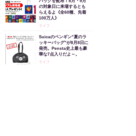
バッグを配布！8月・9月
の対象日に来場するとも
らえるよ《全60種、先着
100万人》
ライフ
Suicaのペンギン"夏のラ
ッキーバッグ"が8月8日に
発売。Pensta史上最も豪
華な7点入りだよ～。
ライフ