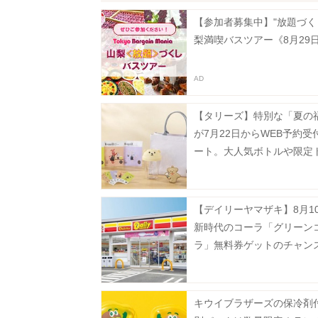
【参加者募集中】"放題づく
梨満喫バスツアー《8月29
【タリーズ】特別な「夏の
が7月22日からWEB予約受
ート。大人気ボトルや限定
ト、ドリンクチケットなど
華。
【デイリーヤマザキ】8月1
新時代のコーラ「グリーン
ラ」無料券ゲットのチャン
ーティワンアイスクリーム
などお得企画も目白押し。
キウイブラザーズの保冷剤