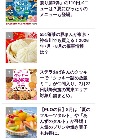
祭り第3弾」の110円メニ
ューは？夏にぴったりの
メニューも登場。
551蓬莱の豚まんが東京・
6
神奈川でも買える！2026
年7月・8月の催事情報
は？
ステラおばさんのクッキ
7
ーで「クッキー詰め放題
ミニ」が仲間入り。7月22
日以降実施の関東エリア
対象店舗まとめ。
【FLOの日】8月は「夏の
8
フルーツタルト」や「あ
んずのタルト」が登場！
人気のプリンや焼き菓子
もお得に。