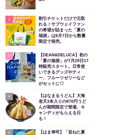
割引チケットだけで元取
2
れる！サブウェイファン
の希望が詰まった「夏の
福袋」は8月7日から数量
限定で発売。
【DEAN&DELUCA】初の
3
「夏の福袋」が7月29日17
時販売スタート。日常使
いできるグッズやティ
ー、フルーツゼリーなど
がセットに♡
【はなまるうどん】大海
4
老天3本入りの870円うど
んが期間限定で登場、キ
ャンディがもらえる日
も！
【はま寿司】「旨ねた夏
5