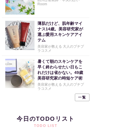
西洋占星術師・早矢の占い
Room
薄肌だけど、肌年齢マイ
ナス14歳。美容研究家が
選ぶ愛用スキンケアアイ
テム
美容家が教える 大人のプチプ
ラコスメ
暑くて朝のスキンケアを
早く終わらせたい日もこ
れだけは省かない。49歳
美容研究家の時短ケア術
美容家が教える 大人のプチプ
ラコスメ
一覧
今日のTODOリスト
TODO LIST