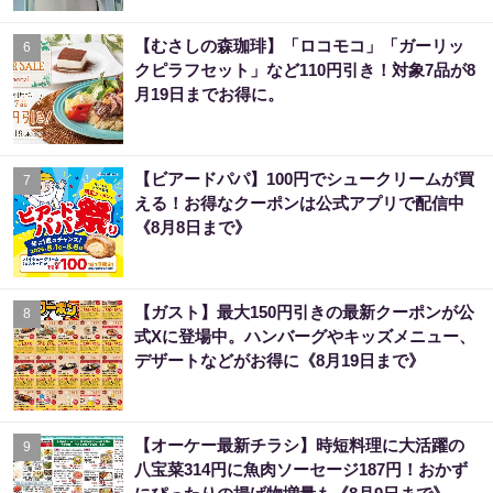
【むさしの森珈琲】「ロコモコ」「ガーリッ
6
クピラフセット」など110円引き！対象7品が8
月19日までお得に。
【ビアードパパ】100円でシュークリームが買
7
える！お得なクーポンは公式アプリで配信中
《8月8日まで》
【ガスト】最大150円引きの最新クーポンが公
8
式Xに登場中。ハンバーグやキッズメニュー、
デザートなどがお得に《8月19日まで》
【オーケー最新チラシ】時短料理に大活躍の
9
八宝菜314円に魚肉ソーセージ187円！おかず