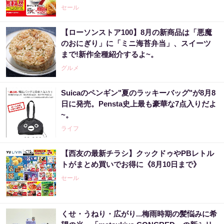
セール
【ローソンストア100】8月の新商品は「悪魔
のおにぎり」に「ミニ海苔弁当」、スイーツ
まで!新作全種紹介するよ~。
グルメ
Suicaのペンギン"夏のラッキーバッグ"が8月8
日に発売。Pensta史上最も豪華な7点入りだよ
~。
ライフ
【西友の最新チラシ】クックドゥやPBレトル
トがまとめ買いでお得に《8月10日まで》
セール
くせ・うねり・広がり...梅雨時期の髪悩みに希