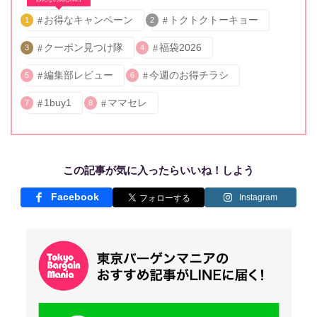
お得なキャンペーン
トクトクトーキョー
1
2
クーポン見つけ隊
福袋2026
3
4
編集部レビュー
今週のお得チラシ
5
6
1buy1
ママセレ
7
8
この記事が気に入ったらいいね！しよう
Facebook
Instagram