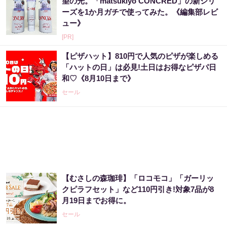
望の光。「matsukiyo CONCRED」の新シリ
ーズを1か月ガチで使ってみた。《編集部レビ
ュー》
[PR]
【ピザハット】810円で人気のピザが楽しめる
「ハットの日」は必見!土日はお得なピザパ日
和♡《8月10日まで》
セール
【むさしの森珈琲】「ロコモコ」「ガーリッ
クピラフセット」など110円引き!対象7品が8
月19日までお得に。
セール