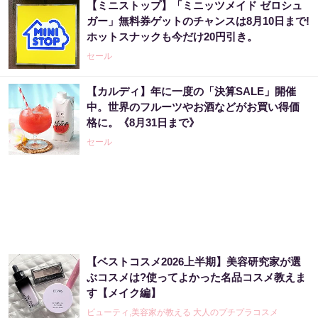
【ミニストップ】「ミニッツメイド ゼロシュ
ガー」無料券ゲットのチャンスは8月10日まで!
ホットスナックも今だけ20円引き。
セール
【カルディ】年に一度の「決算SALE」開催
中。世界のフルーツやお酒などがお買い得価
格に。《8月31日まで》
セール
【ベストコスメ2026上半期】美容研究家が選
ぶコスメは?使ってよかった名品コスメ教えま
す【メイク編】
ビューティ,美容家が教える 大人のプチプラコスメ