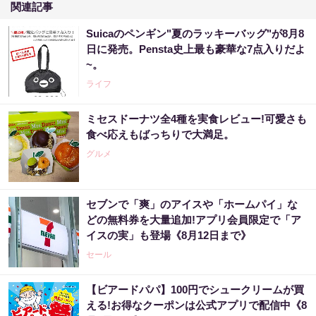
関連記事
Suicaのペンギン"夏のラッキーバッグ"が8月8
日に発売。Pensta史上最も豪華な7点入りだよ
~。
ライフ
ミセスドーナツ全4種を実食レビュー!可愛さも
食べ応えもばっちりで大満足。
グルメ
セブンで「爽」のアイスや「ホームパイ」な
どの無料券を大量追加!アプリ会員限定で「ア
イスの実」も登場《8月12日まで》
セール
【ビアードパパ】100円でシュークリームが買
える!お得なクーポンは公式アプリで配信中《8