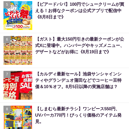
【ビアードパパ】100円でシュークリームが買
5
える！お得なクーポンは公式アプリで配信中
《8月8日まで》
【ガスト】最大150円引きの最新クーポンが公
6
式Xに登場中。ハンバーグやキッズメニュー、
デザートなどがお得に《8月19日まで》
【カルディ最新セール】池袋サンシャインシ
7
ティやグランデュオ蒲田などでコーヒー豆特
価＆10％オフ。8月5日以降の実施店舗は？
【しまむら最新チラシ】ワンピース550円、
8
UVパーカ770円！びっくり価格のアイテム発
見。