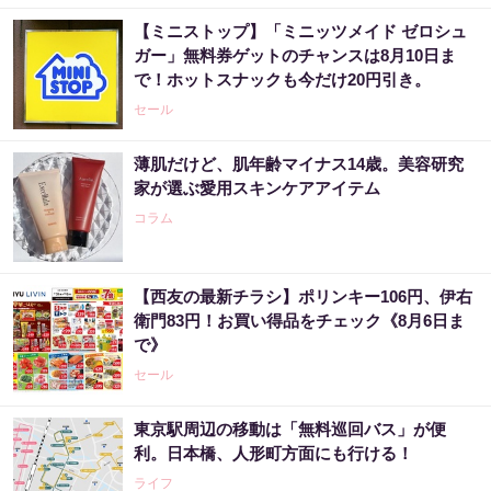
【ミニストップ】「ミニッツメイド ゼロシュ
ガー」無料券ゲットのチャンスは8月10日ま
で！ホットスナックも今だけ20円引き。
セール
薄肌だけど、肌年齢マイナス14歳。美容研究
家が選ぶ愛用スキンケアアイテム
コラム
【西友の最新チラシ】ポリンキー106円、伊右
衛門83円！お買い得品をチェック《8月6日ま
で》
セール
東京駅周辺の移動は「無料巡回バス」が便
利。日本橋、人形町方面にも行ける！
ライフ