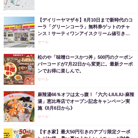
【デイリーヤマザキ】8月10日まで新時代のコ
ーラ「グリーンコーラ」無料券ゲットのチャ
ンス！サーティワンアイスクリーム値引きな
どお得企画も目白押し。
セール
松のや「味噌ロースかつ丼」500円のクーポン
バーコードが7月22日から変更に。最新クーポ
ンでお得に楽しんで。
セール
麻辣湯66％オフは太っ腹！「六六-LIULIU-麻辣
湯」恵比寿店でオープン記念キャンペーン実
施《8月6日から》
セール
【すき家】最大50円引きのアプリ限定クーポ