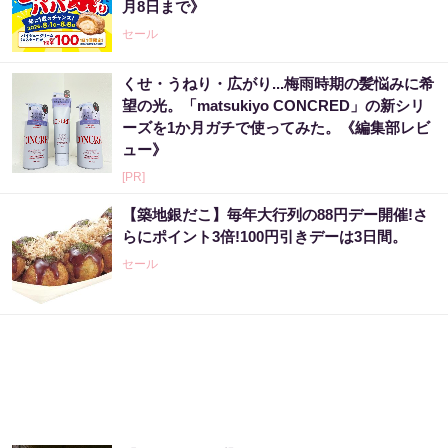
月8日まで》
セール
くせ・うねり・広がり...梅雨時期の髪悩みに希
望の光。「matsukiyo CONCRED」の新シリ
ーズを1か月ガチで使ってみた。《編集部レビ
ュー》
[PR]
【築地銀だこ】毎年大行列の88円デー開催!さ
らにポイント3倍!100円引きデーは3日間。
セール