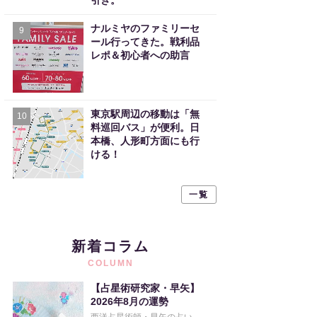
引き。
ナルミヤのファミリーセ
9
ール行ってきた。戦利品
レポ＆初心者への助言
東京駅周辺の移動は「無
10
料巡回バス」が便利。日
本橋、人形町方面にも行
ける！
一覧
新着コラム
COLUMN
【占星術研究家・早矢】
2026年8月の運勢