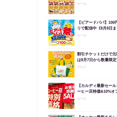
セール
【ビアードパパ】10
リで配信中《8月8日
セール
割引チケットだけで元
は8月7日から数量限
グルメ
【カルディ最新セール
ーヒー豆特価&10%オ
セール