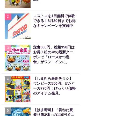
コストコを1日無料で体験
2
できる！8月30日までお得
なキャンペーンを実施中
定食500円、総菜350円は
3
お得！松のやの最新クー
ポンで「ロースかつ定
食」がワンコインに。
【しまむら最新チラシ】
4
ワンピース550円、UVパ
ーカ770円！びっくり価格
のアイテム発見。
【はま寿司】「旨ねた夏
5
祭り第3弾」の110円メニ