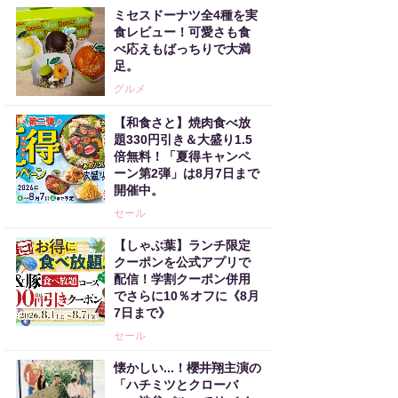
ミセスドーナツ全4種を実
食レビュー！可愛さも食
べ応えもばっちりで大満
足。
グルメ
【和食さと】焼肉食べ放
題330円引き＆大盛り1.5
倍無料！「夏得キャンペ
ーン第2弾」は8月7日まで
開催中。
セール
【しゃぶ葉】ランチ限定
クーポンを公式アプリで
配信！学割クーポン併用
でさらに10％オフに《8月
7日まで》
セール
懐かしい...！櫻井翔主演の
「ハチミツとクローバ