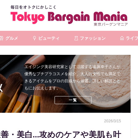
グルメ
ビューティ
ファッション
ライ
エイジング美容研究家として活躍する遠藤幸子さんが
優秀なプチプラコスメを紹介。大人の女性でも満足で
きるアイテムをプロの目線から厳選、詳しい解説とと
もにお伝えします。
一覧
2026/3/15
改善・美白...攻めのケアや美肌も叶