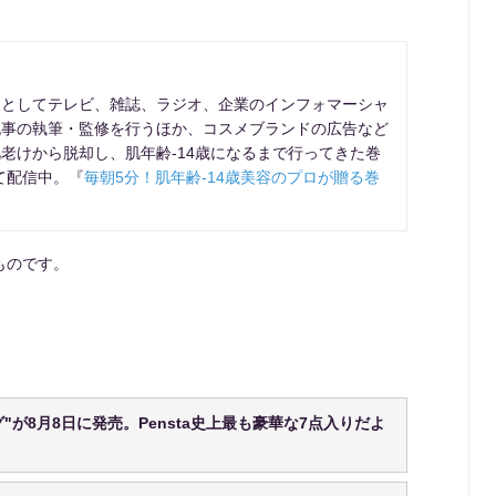
家としてテレビ、雑誌、ラジオ、企業のインフォマーシャ
記事の執筆・監修を行うほか、コスメブランドの広告など
老けから脱却し、肌年齢-14歳になるまで行ってきた巻
にて配信中。『
毎朝5分！肌年齢-14歳美容のプロが贈る巻
ものです。
グ"が8月8日に発売。Pensta史上最も豪華な7点入りだよ