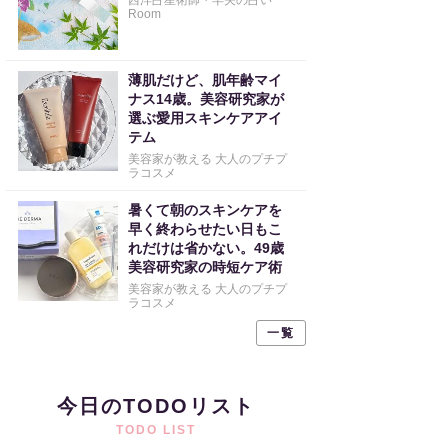
西洋占星術師・早矢の占い
Room
薄肌だけど、肌年齢マイ
ナス14歳。美容研究家が
選ぶ愛用スキンケアアイ
テム
美容家が教える 大人のプチプ
ラコスメ
暑くて朝のスキンケアを
早く終わらせたい日もこ
れだけは省かない。49歳
美容研究家の時短ケア術
美容家が教える 大人のプチプ
ラコスメ
一覧
今日のTODOリスト
TODO LIST