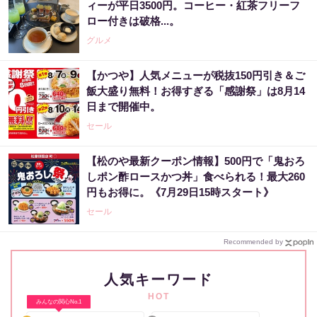
ィーが平日3500円。コーヒー・紅茶フリーフ
ロー付きは破格...。
グルメ
【かつや】人気メニューが税抜150円引き＆ご
飯大盛り無料！お得すぎる「感謝祭」は8月14
日まで開催中。
セール
【松のや最新クーポン情報】500円で「鬼おろ
しポン酢ロースかつ丼」食べられる！最大260
円もお得に。《7月29日15時スタート》
セール
Recommended by
人気キーワード
HOT
みんなの関心No.1