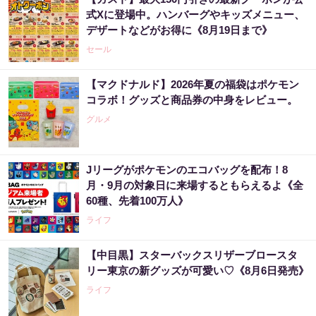
式Xに登場中。ハンバーグやキッズメニュー、
デザートなどがお得に《8月19日まで》
セール
【マクドナルド】2026年夏の福袋はポケモン
コラボ！グッズと商品券の中身をレビュー。
グルメ
Jリーグがポケモンのエコバッグを配布！8
月・9月の対象日に来場するともらえるよ《全
60種、先着100万人》
ライフ
【中目黒】スターバックスリザーブロースタ
リー東京の新グッズが可愛い♡《8月6日発売》
ライフ