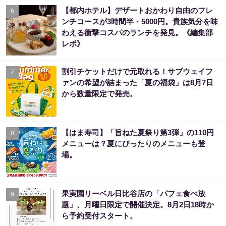
【都内ホテル】デザートおかわり自由のフレ
6
ンチコースが3時間半・5000円。貴族気分を味
わえる衝撃コスパのランチを発見。《編集部
レポ》
割引チケットだけで元取れる！サブウェイフ
7
ァンの希望が詰まった「夏の福袋」は8月7日
から数量限定で発売。
【はま寿司】「旨ねた夏祭り第3弾」の110円
8
メニューは？夏にぴったりのメニューも登
場。
果実園リーベル日比谷店の「パフェ食べ放
9
題」、月曜日限定で開催決定。8月2日18時か
ら予約受付スタート。