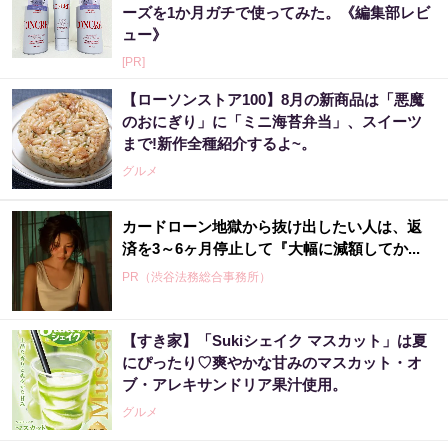
ーズを1か月ガチで使ってみた。《編集部レビ
ュー》
[PR]
【ローソンストア100】8月の新商品は「悪魔
のおにぎり」に「ミニ海苔弁当」、スイーツ
まで!新作全種紹介するよ~。
グルメ
カードローン地獄から抜け出したい人は、返
済を3～6ヶ月停止して『大幅に減額してか...
PR（渋谷法務総合事務所）
【すき家】「Sukiシェイク マスカット」は夏
にぴったり♡爽やかな甘みのマスカット・オ
ブ・アレキサンドリア果汁使用。
グルメ