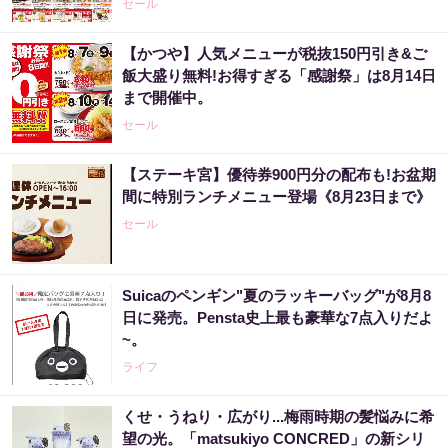
セール
【かつや】人気メニューが税抜150円引き&ご
飯大盛り無料!お得すぎる「感謝祭」は8月14日
まで開催中。
セール
【ステーキ宮】優待券900円分の配布も!お盆期
間に特別ランチメニュー登場《8月23日まで》
セール
Suicaのペンギン"夏のラッキーバッグ"が8月8
日に発売。Pensta史上最も豪華な7点入りだよ
~。
ライフ
くせ・うねり・広がり...梅雨時期の髪悩みに希
望の光。「matsukiyo CONCRED」の新シリ