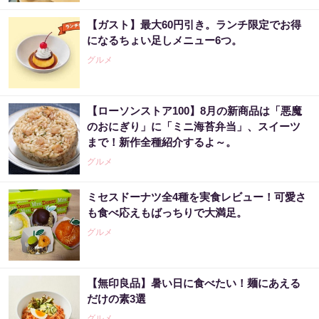
【ガスト】最大60円引き。ランチ限定でお得
になるちょい足しメニュー6つ。
グルメ
【ローソンストア100】8月の新商品は「悪魔
のおにぎり」に「ミニ海苔弁当」、スイーツ
まで！新作全種紹介するよ～。
グルメ
ミセスドーナツ全4種を実食レビュー！可愛さ
も食べ応えもばっちりで大満足。
グルメ
【無印良品】暑い日に食べたい！麺にあえる
だけの素3選
グルメ