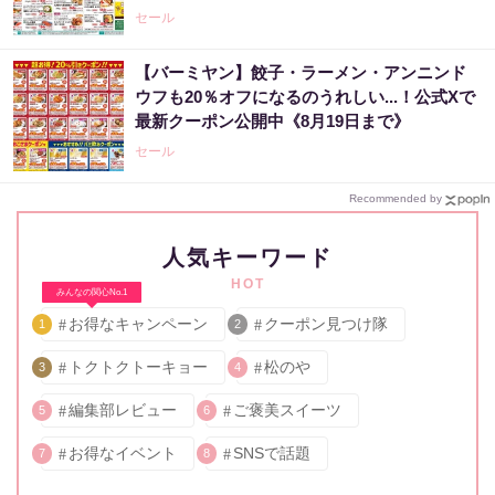
セール
【バーミヤン】餃子・ラーメン・アンニンド
ウフも20％オフになるのうれしい...！公式Xで
最新クーポン公開中《8月19日まで》
セール
Recommended by
人気キーワード
HOT
みんなの関心No.1
お得なキャンペーン
クーポン見つけ隊
1
2
トクトクトーキョー
松のや
3
4
編集部レビュー
ご褒美スイーツ
5
6
お得なイベント
SNSで話題
7
8