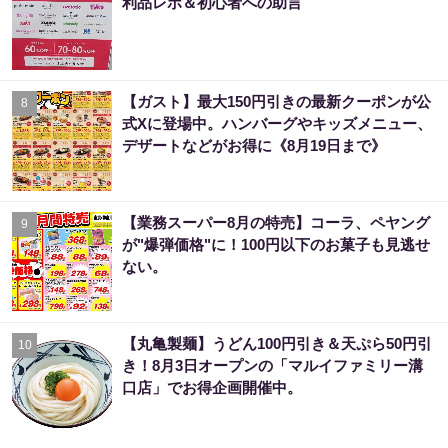
利品レポ＆初心者への助言
【ガスト】最大150円引きの最新クーポンが公
8
式Xに登場中。ハンバーグやキッズメニュー、
デザートなどがお得に《8月19日まで》
【業務スーパー8月の特売】コーラ、ペヤング
9
が"爆弾価格"に！100円以下のお菓子も見逃せ
ない。
【丸亀製麺】うどん100円引き＆天ぷら50円引
10
き！8月3日オープンの「マルイファミリー溝
口店」でお得企画開催中。