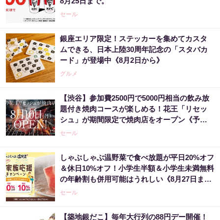
8月25日まで。
セール
銀座エリア限定！ステッカーを集めてカスタ
ムできる、日本上陸30周年記念の「スタバカ
ード」が登場中《8月2日から》
グルメ
【渋谷】参加費2500円で5000円相当の飲み放
題付き焼肉コースが楽しめる！花王「リセッ
シュ」が期間限定で焼肉店をオープン《予約
受付中》
セール
しゃぶしゃぶ温野菜で食べ放題が平日20%オフ
＆休日10%オフ！小学生半額＆小学生未満無料
の年齢割も併用可能はうれしい《8月27日ま
で》
セール
【築地銀だこ】毎年大行列の88円デー開催！