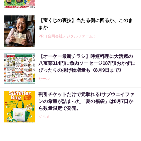
【宝くじの裏技】当たる側に回るか、このま
まか
PR（合同会社デジタルファーム ）
【オーケー最新チラシ】時短料理に大活躍の
【昭和43年以前生まれはロト６この数字を買
八宝菜314円に魚肉ソーセージ187円!おかずに
うべき】6つの数字が「完全一致」する方...
ぴったりの揚げ物増量も《8月9日まで》
PR（株式会社MURA）
セール
割引チケットだけで元取れる!サブウェイファ
「2027年の宝くじ当選者は〇〇です」占い師
ンの希望が詰まった「夏の福袋」は8月7日か
が暴露
ら数量限定で発売。
PR（合同会社デジタルファーム ）
グルメ
宝くじ当たる人だけが気づいている違い