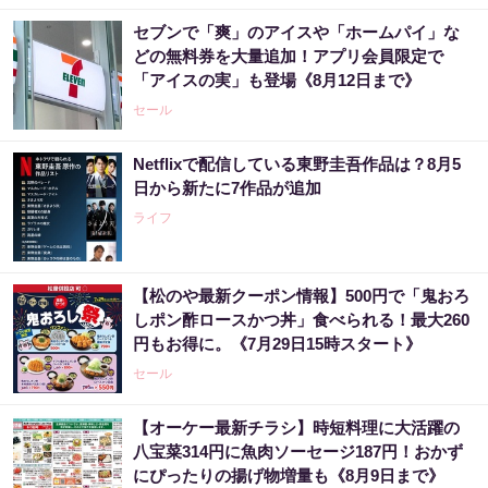
セブンで「爽」のアイスや「ホームパイ」な
どの無料券を大量追加！アプリ会員限定で
「アイスの実」も登場《8月12日まで》
セール
Netflixで配信している東野圭吾作品は？8月5
日から新たに7作品が追加
ライフ
【松のや最新クーポン情報】500円で「鬼おろ
しポン酢ロースかつ丼」食べられる！最大260
円もお得に。《7月29日15時スタート》
セール
【オーケー最新チラシ】時短料理に大活躍の
八宝菜314円に魚肉ソーセージ187円！おかず
にぴったりの揚げ物増量も《8月9日まで》