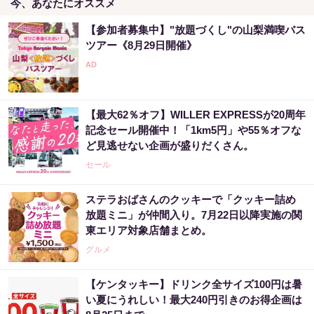
今、あなたにオススメ
【参加者募集中】"放題づくし"の山梨満喫バス
ツアー《8月29日開催》
【最大62％オフ】WILLER EXPRESSが20周年
記念セール開催中！「1km5円」や55％オフな
ど見逃せない企画が盛りだくさん。
セール
ステラおばさんのクッキーで「クッキー詰め
放題ミニ」が仲間入り。7月22日以降実施の関
東エリア対象店舗まとめ。
グルメ
【ケンタッキー】ドリンク全サイズ100円は暑
い夏にうれしい！最大240円引きのお得企画は