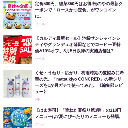
定食500円、総菜350円はお得!松のやの最新ク
ーポンで「ロースかつ定食」がワンコイン
に。
セール
【カルディ最新セール】池袋サンシャインシ
ティやグランデュオ蒲田などでコーヒー豆特
価&10%オフ。8月5日以降の実施店舗は?
セール
くせ・うねり・広がり...梅雨時期の髪悩みに希
望の光。「matsukiyo CONCRED」の新シリ
ーズを1か月ガチで使ってみた。《編集部レビ
ュー》
[PR]
【はま寿司】「旨ねた夏祭り第3弾」の110円
メニューは?夏にぴったりのメニューも登場。
グルメ