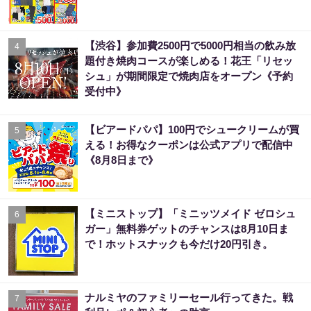
【渋谷】参加費2500円で5000円相当の飲み放
4
題付き焼肉コースが楽しめる！花王「リセッ
シュ」が期間限定で焼肉店をオープン《予約
受付中》
【ビアードパパ】100円でシュークリームが買
5
える！お得なクーポンは公式アプリで配信中
《8月8日まで》
【ミニストップ】「ミニッツメイド ゼロシュ
6
ガー」無料券ゲットのチャンスは8月10日ま
で！ホットスナックも今だけ20円引き。
ナルミヤのファミリーセール行ってきた。戦
7