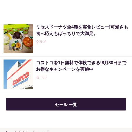
PR（合同会社デジタルファーム ）
ミセスドーナツ全4種を実食レビュー!可愛さも
【高額当選】簡単に宝くじを当てた女性が暴
食べ応えもばっちりで大満足。
露した占い
グルメ
PR（合同会社デジタルファーム ）
コストコを1日無料で体験できる!8月30日まで
【高額当選】簡単に宝くじを当てた女性が暴
お得なキャンペーンを実施中
露した占い
セール
PR（合同会社デジタルファーム ）
セール 一覧