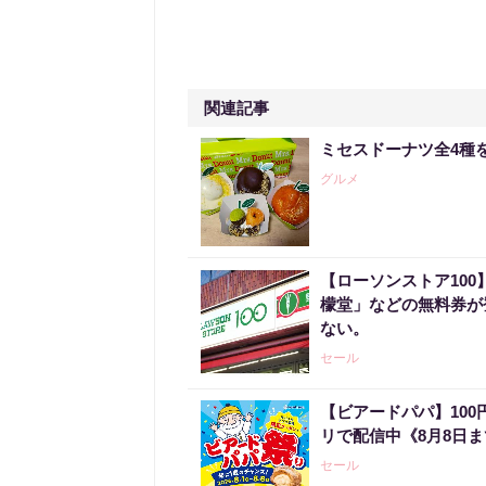
関連記事
ミセスドーナツ全4種
グルメ
【ローソンストア100
檬堂」などの無料券が登
ない。
セール
【ビアードパパ】10
リで配信中《8月8日
セール