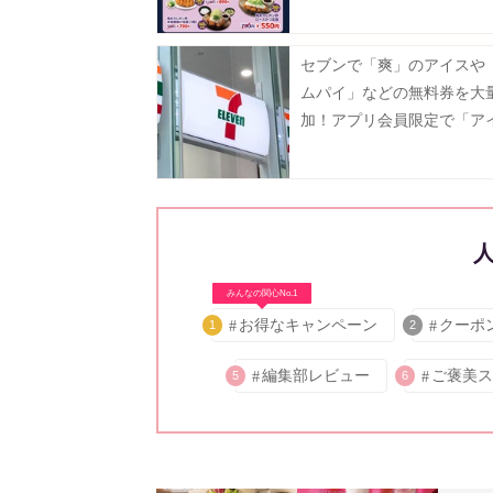
に。《7月29日15時スター
セブンで「爽」のアイスや
ムパイ」などの無料券を大
加！アプリ会員限定で「ア
実」も登場《8月12日まで
みんなの関心No.1
お得なキャンペーン
クーポ
1
2
編集部レビュー
ご褒美ス
5
6