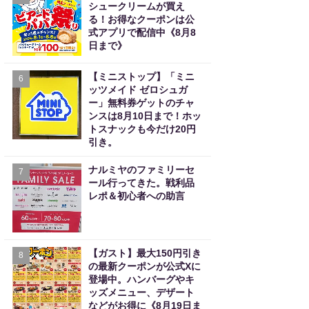
シュークリームが買え
る！お得なクーポンは公
式アプリで配信中《8月8
日まで》
【ミニストップ】「ミニ
6
ッツメイド ゼロシュガ
ー」無料券ゲットのチャ
ンスは8月10日まで！ホッ
トスナックも今だけ20円
引き。
ナルミヤのファミリーセ
7
ール行ってきた。戦利品
レポ＆初心者への助言
【ガスト】最大150円引き
8
の最新クーポンが公式Xに
登場中。ハンバーグやキ
ッズメニュー、デザート
などがお得に《8月19日ま