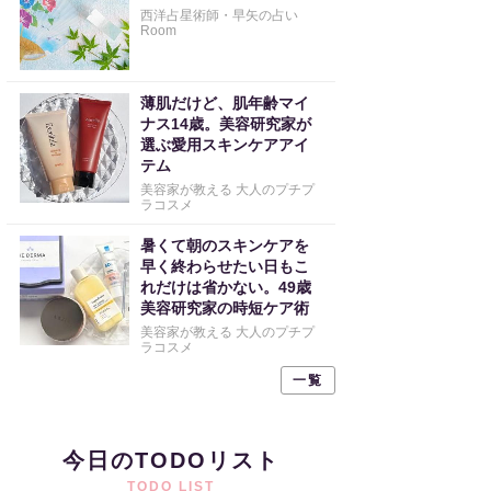
西洋占星術師・早矢の占い
Room
薄肌だけど、肌年齢マイ
ナス14歳。美容研究家が
選ぶ愛用スキンケアアイ
テム
美容家が教える 大人のプチプ
ラコスメ
暑くて朝のスキンケアを
早く終わらせたい日もこ
れだけは省かない。49歳
美容研究家の時短ケア術
美容家が教える 大人のプチプ
ラコスメ
一覧
今日のTODOリスト
TODO LIST