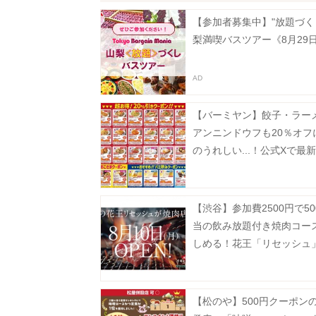
【参加者募集中】"放題づく
梨満喫バスツアー《8月29
【バーミヤン】餃子・ラー
アンニンドウフも20％オフ
のうれしい...！公式Xで最
ン公開中《8月19日まで》
【渋谷】参加費2500円で50
当の飲み放題付き焼肉コー
しめる！花王「リセッシュ
間限定で焼肉店をオープン
受付中》
【松のや】500円クーポン