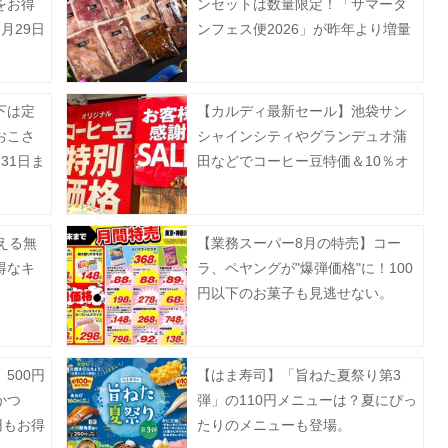
をお得
ンセットは数量限定！「サマータ
月29日
ンフェス便2026」が昨年より増量
して販売中《8月16日まで》
下は定
【カルディ最新セール】池袋サン
おこさ
シャインシティやグランデュオ蒲
31日ま
田などでコーヒー豆特価＆10％オ
フ。8月5日以降の実施店舗は？
える無
【業務スーパー8月の特売】コー
得なキ
ラ、ペヤングが"爆弾価格"に！100
円以下のお菓子も見逃せない。
500円
【はま寿司】「旨ねた夏祭り第3
かつ
弾」の110円メニューは？夏にぴっ
円もお得
たりのメニューも登場。