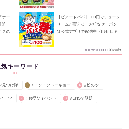
ト》
「ホー
【ビアードパパ】100円でシューク
量追
リームが買える！お得なクーポン
イスの
は公式アプリで配信中《8月8日ま
》
で》
Recommended by
人気キーワード
HOT
ン見つけ隊
トクトクトーキョー
松のや
3
4
イーツ
お得なイベント
SNSで話題
7
8