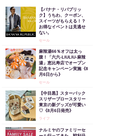
【バナナ・リパブリッ
ク】うちわ、クーポン、
スイーツがもらえる！？
お得なイベントは見逃せ
ない。
セール
麻辣湯66％オフは太っ
腹！「六六-LIULIU-麻辣
湯」恵比寿店でオープン
記念キャンペーン実施《8
月6日から》
セール
【中目黒】スターバック
スリザーブロースタリー
東京の新グッズが可愛い
♡《8月6日発売》
ライフ
ナルミヤのファミリーセ
ール行ってきた。戦利品