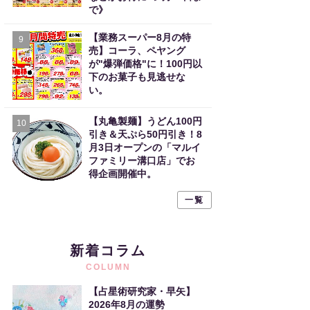
で》
【業務スーパー8月の特
9
売】コーラ、ペヤング
が"爆弾価格"に！100円以
下のお菓子も見逃せな
い。
【丸亀製麺】うどん100円
10
引き＆天ぷら50円引き！8
月3日オープンの「マルイ
ファミリー溝口店」でお
得企画開催中。
一覧
新着コラム
COLUMN
【占星術研究家・早矢】
2026年8月の運勢