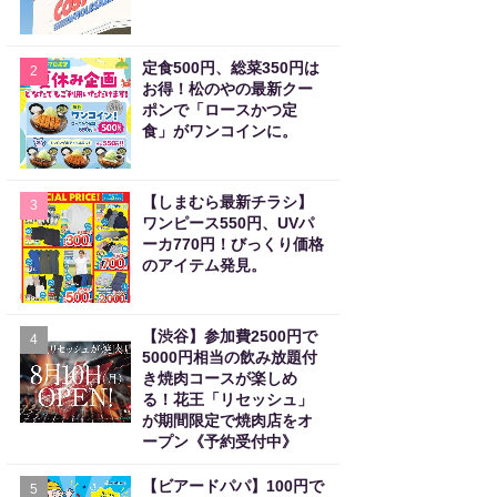
定食500円、総菜350円は
2
お得！松のやの最新クー
ポンで「ロースかつ定
食」がワンコインに。
【しまむら最新チラシ】
3
ワンピース550円、UVパ
ーカ770円！びっくり価格
のアイテム発見。
【渋谷】参加費2500円で
4
5000円相当の飲み放題付
き焼肉コースが楽しめ
る！花王「リセッシュ」
が期間限定で焼肉店をオ
ープン《予約受付中》
【ビアードパパ】100円で
5