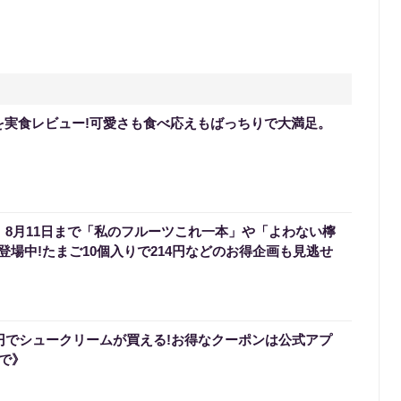
を実食レビュー!可愛さも食べ応えもばっちりで大満足。
】8月11日まで「私のフルーツこれ一本」や「よわない檸
場中!たまご10個入りで214円などのお得企画も見逃せ
0円でシュークリームが買える!お得なクーポンは公式アプ
まで》