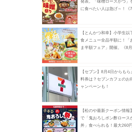
発表。「味噌ロースかつ」
に食べたい人は急げ～！《7
15時まで》
【とんかつ和幸】小学生以
食メニュー全品半額に！「
ま半額フェア」開催。《8月
で》
【セブン】8月4日からもら
料券は？セブンカフェのお
ャンペーンも！
【松のや最新クーポン情報】
で「鬼おろしポン酢ロース
丼」食べられる！最大260