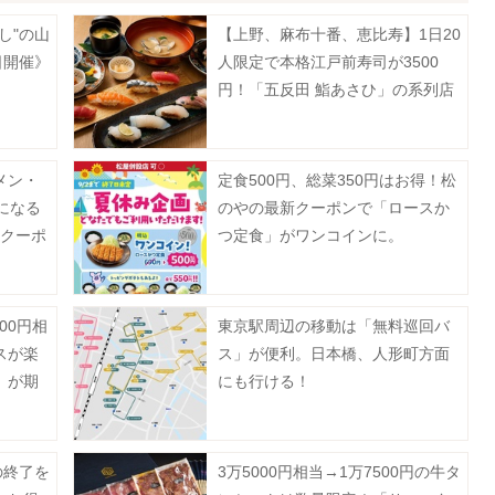
し"の山
【上野、麻布十番、恵比寿】1日20
日開催》
人限定で本格江戸前寿司が3500
円！「五反田 鮨あさひ」の系列店
だよ。
メン・
定食500円、総菜350円はお得！松
になる
のやの最新クーポンで「ロースか
新クーポ
つ定食」がワンコインに。
00円相
東京駅周辺の移動は「無料巡回バ
スが楽
ス」が便利。日本橋、人形町方面
」が期
にも行ける！
《予約
の終了を
3万5000円相当→1万7500円の牛タ