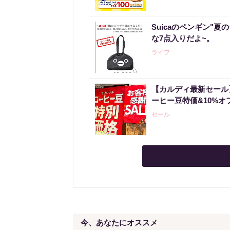
Suicaのペンギン"夏
な7点入りだよ~。
ライフ
【カルディ最新セール
ーヒー豆特価&10%オ
セール
今、あなたにオススメ