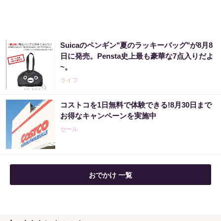
PR（合同会社デジタルファーム ）
「気になっていた認知機能が菌で…」森永が
Suicaのペンギン"夏のラッキーバッグ"が8月8
開発。感動の70代続出
日に発売。Pensta史上最も豪華な7点入りだよ
~。
PR（森永乳業）
ライフ
「え、こんなセールやってたの？」80％OFF
コストコを1日無料で体験できる!8月30日まで
以上が続々登場！Amazonの本気が...
お得なキャンペーンを実施中
PR（Amazon）
セール
おでかけ 一覧