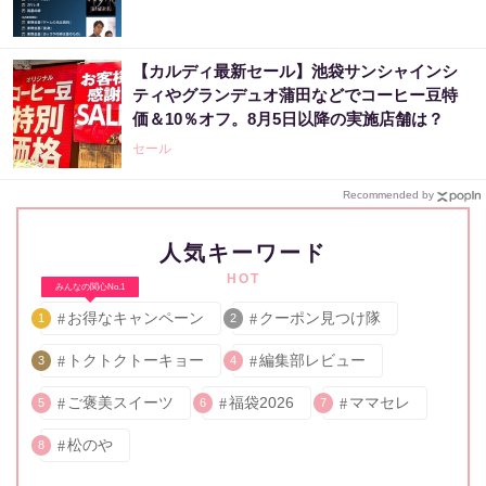
【カルディ最新セール】池袋サンシャインシ
ティやグランデュオ蒲田などでコーヒー豆特
価＆10％オフ。8月5日以降の実施店舗は？
セール
Recommended by
人気キーワード
HOT
みんなの関心No.1
お得なキャンペーン
クーポン見つけ隊
1
2
トクトクトーキョー
編集部レビュー
3
4
ご褒美スイーツ
福袋2026
ママセレ
5
6
7
松のや
8