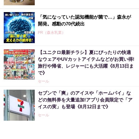
「気になっていた認知機能が菌で…」森永が
開発。感動の70代続出
PR（森永乳業）
【ユニクロ最新チラシ】夏にぴったりの快適
「え、こんなセールやってたの？」80％OFF
なウェアやUVカットアイテムなどがお買い得!
以上が続々登場！Amazonの本気が...
旅行や帰省、レジャーにも大活躍《8月13日ま
PR（Amazon）
で》
セール
【宝くじの裏技】当たる側に回るか、このま
セブンで「爽」のアイスや「ホームパイ」な
まか
どの無料券を大量追加!アプリ会員限定で「ア
イスの実」も登場《8月12日まで》
PR（合同会社デジタルファーム ）
セール
宝くじ当たる人は“たまたま”じゃない?!