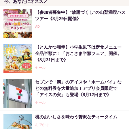
今、あなたにオススメ
【参加者募集中】"放題づくし"の山梨満喫バス
ツアー《8月29日開催》
【とんかつ和幸】小学生以下は定食メニュー
全品半額に！「おこさま半額フェア」開催。
《8月31日まで》
セール
セブンで「爽」のアイスや「ホームパイ」な
どの無料券を大量追加！アプリ会員限定で
「アイスの実」も登場《8月12日まで》
セール
桃のおいしさを味わう贅沢なティータイム
おでかけ