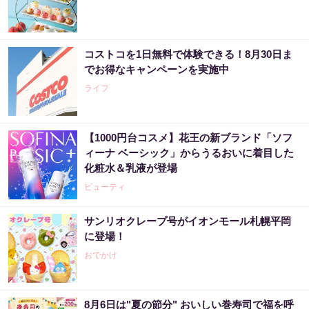
コストコを1日無料で体験できる！8月30日ま
でお得なキャンペーンを実施中
ライフ
【1000円台コスメ】花王の新ブランド「ソフ
ィーナ ベーシック」からうるおいに着目した
化粧水＆乳液が登場
ビューティ
サンリオクレープ号がイオンモール札幌平岡
に登場！
おでかけ
8月6日は"夏の節分" おいしい巻寿司で福を呼