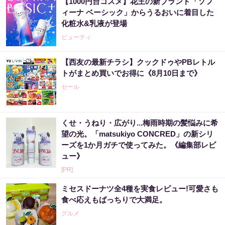
【1000円台コスメ】花王の新ブランド「ソフ
ィーナ ベーシック」からうるおいに着目した
化粧水&乳液が登場
ビューティ
【西友の最新チラシ】クックドゥやPBレトル
トがまとめ買いでお得に《8月10日まで》
セール
くせ・うねり・広がり...梅雨時期の髪悩みに希
望の光。「matsukiyo CONCRED」の新シリ
ーズを1か月ガチで使ってみた。《編集部レビ
ュー》
[PR]
ミセスドーナツ全4種を実食レビュー!可愛さも
食べ応えもばっちりで大満足。
グルメ