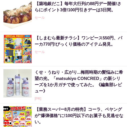
【築地銀だこ】毎年大行列の88円デー開催!さ
らにポイント3倍!100円引きデーは3日間。
セール
【しまむら最新チラシ】ワンピース550円、パ
ーカ770円!びっくり価格のアイテム発見。
セール
くせ・うねり・広がり...梅雨時期の髪悩みに希
望の光。「matsukiyo CONCRED」の新シリ
ーズを1か月ガチで使ってみた。《編集部レビ
ュー》
[PR]
【業務スーパー8月の特売】コーラ、ペヤング
が"爆弾価格"に!100円以下のお菓子も見逃せな
い。