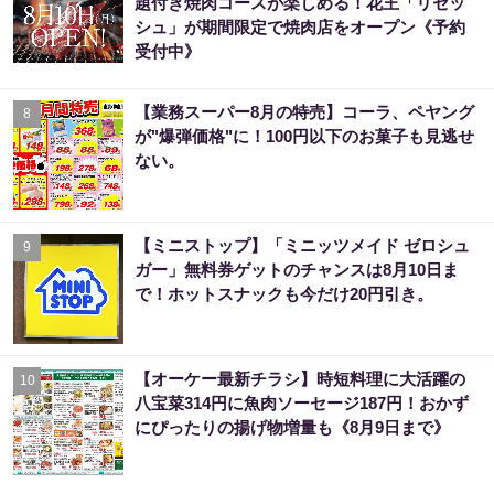
題付き焼肉コースが楽しめる！花王「リセッ
シュ」が期間限定で焼肉店をオープン《予約
受付中》
【業務スーパー8月の特売】コーラ、ペヤング
8
が"爆弾価格"に！100円以下のお菓子も見逃せ
ない。
【ミニストップ】「ミニッツメイド ゼロシュ
9
ガー」無料券ゲットのチャンスは8月10日ま
で！ホットスナックも今だけ20円引き。
【オーケー最新チラシ】時短料理に大活躍の
10
八宝菜314円に魚肉ソーセージ187円！おかず
にぴったりの揚げ物増量も《8月9日まで》