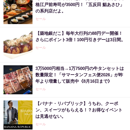
格江戸前寿司が3500円！「五反田 鮨あさひ」
の系列店だよ。
セール
【築地銀だこ】毎年大行列の88円デー開催！
さらにポイント3倍！100円引きデーは3日間。
セール
3万5000円相当→1万7500円の牛タンセットは
数量限定！「サマータンフェス便2026」が昨
年より増量して販売中《8月16日まで》
セール
【バナナ・リパブリック】うちわ、クーポ
ン、スイーツがもらえる！？お得なイベント
は見逃せない。
セール