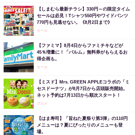
【しまむら最新チラシ】330円～の限定タイム
セールは必見！Tシャツ550円やワイドパンツ
770円も見逃せない。《8月2日まで》
セール
【ファミマ】8月4日からファミチキなどが
45％増量に！「パルム」無料券がもらえるお
得企画も。
セール
【ミスド】Mrs. GREEN APPLEコラボの「ミ
セスドーナツ」が8月7日から店頭販売開始。
ネット予約は7月13日から順次スタート！
グルメ
【はま寿司】「旨ねた夏祭り第3弾」の110円
メニューは？夏にぴったりのメニューも登
場。