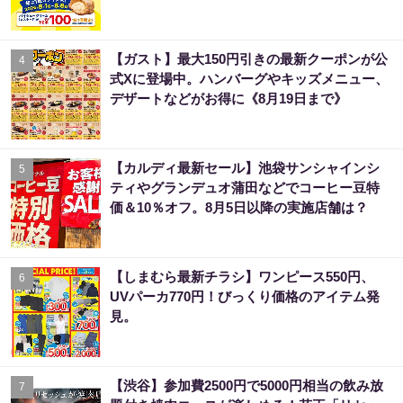
【ガスト】最大150円引きの最新クーポンが公
4
式Xに登場中。ハンバーグやキッズメニュー、
デザートなどがお得に《8月19日まで》
【カルディ最新セール】池袋サンシャインシ
5
ティやグランデュオ蒲田などでコーヒー豆特
価＆10％オフ。8月5日以降の実施店舗は？
【しまむら最新チラシ】ワンピース550円、
6
UVパーカ770円！びっくり価格のアイテム発
見。
【渋谷】参加費2500円で5000円相当の飲み放
7