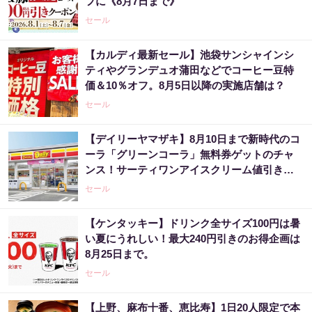
フに《8月7日まで》
セール
【カルディ最新セール】池袋サンシャインシ
ティやグランデュオ蒲田などでコーヒー豆特
価＆10％オフ。8月5日以降の実施店舗は？
セール
【デイリーヤマザキ】8月10日まで新時代のコ
ーラ「グリーンコーラ」無料券ゲットのチャ
ンス！サーティワンアイスクリーム値引きな
どお得企画も目白押し。
セール
【ケンタッキー】ドリンク全サイズ100円は暑
い夏にうれしい！最大240円引きのお得企画は
8月25日まで。
セール
【上野、麻布十番、恵比寿】1日20人限定で本