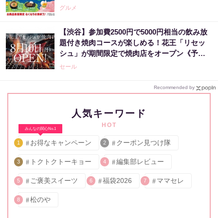
グルメ
【渋谷】参加費2500円で5000円相当の飲み放
題付き焼肉コースが楽しめる！花王「リセッ
シュ」が期間限定で焼肉店をオープン《予約
受付中》
セール
Recommended by
人気キーワード
HOT
みんなの関心No.1
お得なキャンペーン
クーポン見つけ隊
1
2
トクトクトーキョー
編集部レビュー
3
4
ご褒美スイーツ
福袋2026
ママセレ
5
6
7
松のや
8