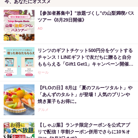
今、あなたにオススメ
【参加者募集中】"放題づくし"の山梨満喫バス
ツアー《8月29日開催》
リンツのギフトチケット500円分をゲットする
チャンス！LINEギフトで友だちに贈ると自分
ももらえる「Gift1 Get1」キャンペーン開催
中。
セール
【FLOの日】8月は「夏のフルーツタルト」や
「あんずのタルト」が登場！人気のプリンや
焼き菓子もお得に。
グルメ
【しゃぶ葉】ランチ限定クーポンを公式アプ
リで配信！学割クーポン併用でさらに10％オ