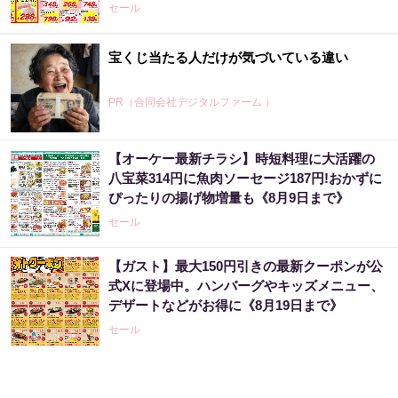
セール
宝くじ当たる人だけが気づいている違い
PR（合同会社デジタルファーム ）
【オーケー最新チラシ】時短料理に大活躍の
八宝菜314円に魚肉ソーセージ187円!おかずに
ぴったりの揚げ物増量も《8月9日まで》
セール
【ガスト】最大150円引きの最新クーポンが公
式Xに登場中。ハンバーグやキッズメニュー、
デザートなどがお得に《8月19日まで》
セール