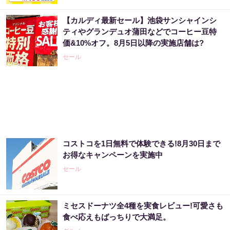
【カルディ最新セール】池袋サンシャインシ
宝くじ当たる人だけが気づいている違い
ティやグランデュオ蒲田などでコーヒー豆特
価&10%オフ。8月5日以降の実施店舗は?
PR（合同会社デジタルファーム ）
セール
宝くじの“運任せ”から抜けた人だけ変わる
PR（合同会社デジタルファーム ）
コストコを1日無料で体験できる!8月30日まで
あなたの金運、今が変わる時かもしれません
お得なキャンペーンを実施中
セール
PR（合同会社デジタルファーム ）
ミセスドーナツ全4種を実食レビュー!可愛さも
「宝くじ、運じゃなかった」当たる人は“同じ
食べ応えもばっちりで大満足。
こと”してる