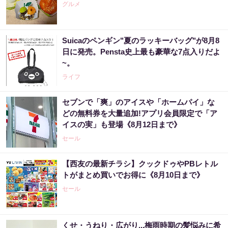
グルメ
Suicaのペンギン"夏のラッキーバッグ"が8月8
日に発売。Pensta史上最も豪華な7点入りだよ
~。
ライフ
セブンで「爽」のアイスや「ホームパイ」な
どの無料券を大量追加!アプリ会員限定で「ア
イスの実」も登場《8月12日まで》
セール
【西友の最新チラシ】クックドゥやPBレトル
トがまとめ買いでお得に《8月10日まで》
セール
くせ・うねり・広がり...梅雨時期の髪悩みに希