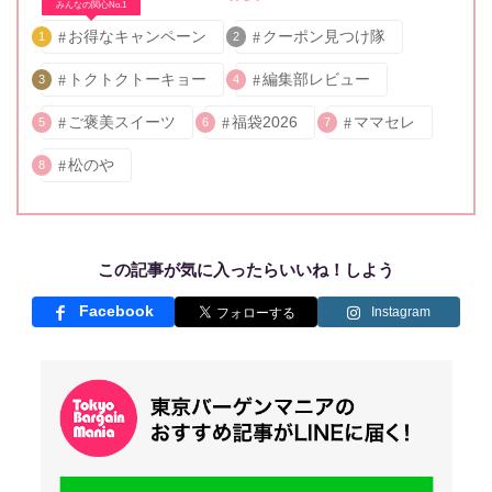
みんなの関心No.1
お得なキャンペーン
クーポン見つけ隊
1
2
トクトクトーキョー
編集部レビュー
3
4
ご褒美スイーツ
福袋2026
ママセレ
5
6
7
松のや
8
この記事が気に入ったらいいね！しよう
Facebook
Instagram