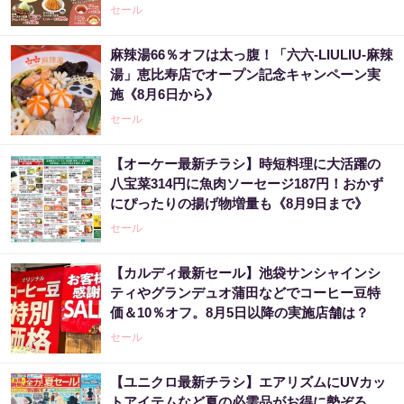
セール
麻辣湯66％オフは太っ腹！「六六-LIULIU-麻辣
湯」恵比寿店でオープン記念キャンペーン実
施《8月6日から》
セール
【オーケー最新チラシ】時短料理に大活躍の
八宝菜314円に魚肉ソーセージ187円！おかず
にぴったりの揚げ物増量も《8月9日まで》
セール
【カルディ最新セール】池袋サンシャインシ
ティやグランデュオ蒲田などでコーヒー豆特
価＆10％オフ。8月5日以降の実施店舗は？
セール
【ユニクロ最新チラシ】エアリズムにUVカッ
トアイテムなど夏の必需品がお得に勢ぞろ