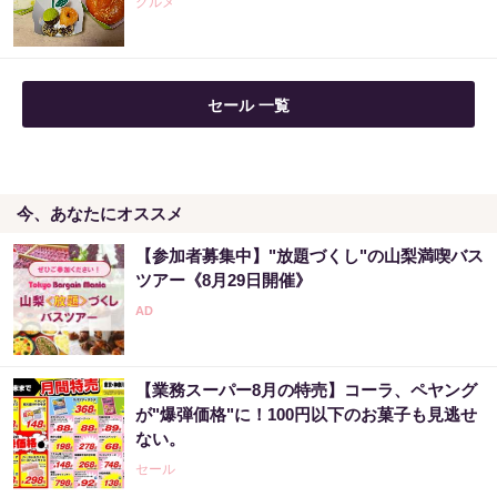
グルメ
PR（合同会社デジタルファーム ）
セール 一覧
今、あなたにオススメ
【参加者募集中】"放題づくし"の山梨満喫バス
ツアー《8月29日開催》
【業務スーパー8月の特売】コーラ、ペヤング
が"爆弾価格"に！100円以下のお菓子も見逃せ
ない。
セール