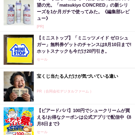
望の光。「matsukiyo CONCRED」の新シリ
ーズを1か月ガチで使ってみた。《編集部レビ
ュー》
[PR]
【ミニストップ】「ミニッツメイド ゼロシュ
ガー」無料券ゲットのチャンスは8月10日まで!
ホットスナックも今だけ20円引き。
セール
宝くじ当たる人だけが気づいている違い
PR（合同会社デジタルファーム ）
【ビアードパパ】100円でシュークリームが買
「宝くじ、運じゃなかった」当たる人は“同じ
える!お得なクーポンは公式アプリで配信中《8
こと”してる
月8日まで》
PR（合同会社デジタルファーム ）
セール