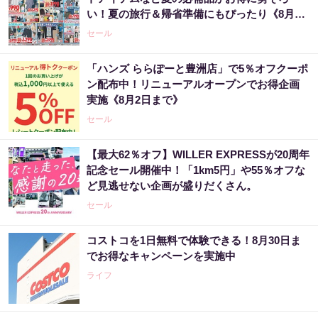
い！夏の旅行＆帰省準備にもぴったり《8月6
日まで》
セール
「ハンズ ららぽーと豊洲店」で5％オフクーポ
ン配布中！リニューアルオープンでお得企画
実施《8月2日まで》
セール
【最大62％オフ】WILLER EXPRESSが20周年
記念セール開催中！「1km5円」や55％オフな
ど見逃せない企画が盛りだくさん。
セール
コストコを1日無料で体験できる！8月30日ま
でお得なキャンペーンを実施中
ライフ