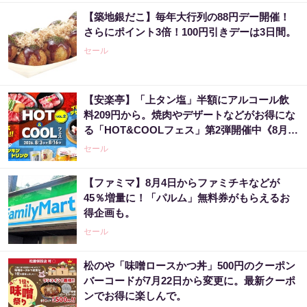
【築地銀だこ】毎年大行列の88円デー開催！
さらにポイント3倍！100円引きデーは3日間。
セール
【安楽亭】「上タン塩」半額にアルコール飲
料209円から。焼肉やデザートなどがお得にな
る「HOT&COOLフェス」第2弾開催中《8月16
日まで》
セール
【ファミマ】8月4日からファミチキなどが
45％増量に！「パルム」無料券がもらえるお
得企画も。
セール
松のや「味噌ロースかつ丼」500円のクーポン
バーコードが7月22日から変更に。最新クーポ
ンでお得に楽しんで。