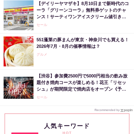
【デイリーヤマザキ】8月10日まで新時代のコ
ーラ「グリーンコーラ」無料券ゲットのチャ
ンス！サーティワンアイスクリーム値引きな
どお得企画も目白押し。
セール
551蓬莱の豚まんが東京・神奈川でも買える！
2026年7月・8月の催事情報は？
グルメ
【渋谷】参加費2500円で5000円相当の飲み放
題付き焼肉コースが楽しめる！花王「リセッ
シュ」が期間限定で焼肉店をオープン《予約
受付中》
セール
Recommended by
人気キーワード
HOT