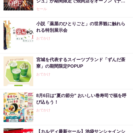
シュ」が期間限定で焼肉店をオープン《予約
受付中》
セール
小説「薬屋のひとりごと」の世界観に触れら
れる特別展示会
おでかけ
宮城を代表するスイーツブランド「ずんだ茶
寮」の期間限定POPUP
おでかけ
8月6日は"夏の節分" おいしい巻寿司で福を呼
び込もう！
おでかけ
【カルディ最新セール】池袋サンシャインシ