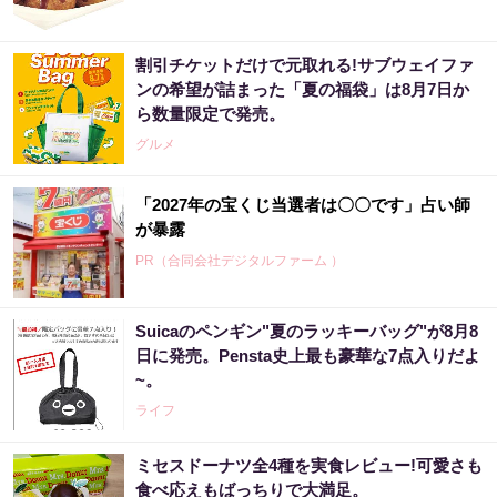
割引チケットだけで元取れる!サブウェイファ
ンの希望が詰まった「夏の福袋」は8月7日か
ら数量限定で発売。
グルメ
「2027年の宝くじ当選者は〇〇です」占い師
が暴露
PR（合同会社デジタルファーム ）
Suicaのペンギン"夏のラッキーバッグ"が8月8
日に発売。Pensta史上最も豪華な7点入りだよ
~。
ライフ
ミセスドーナツ全4種を実食レビュー!可愛さも
食べ応えもばっちりで大満足。