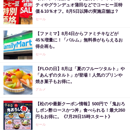
ティやグランデュオ蒲田などでコーヒー豆特
価＆10％オフ。8月5日以降の実施店舗は？
セール
【ファミマ】8月4日からファミチキなどが
45％増量に！「パルム」無料券がもらえるお
得企画も。
セール
【FLOの日】8月は「夏のフルーツタルト」や
「あんずのタルト」が登場！人気のプリンや
焼き菓子もお得に。
グルメ
【松のや最新クーポン情報】500円で「鬼おろ
しポン酢ロースかつ丼」食べられる！最大260
円もお得に。《7月29日15時スタート》
セール