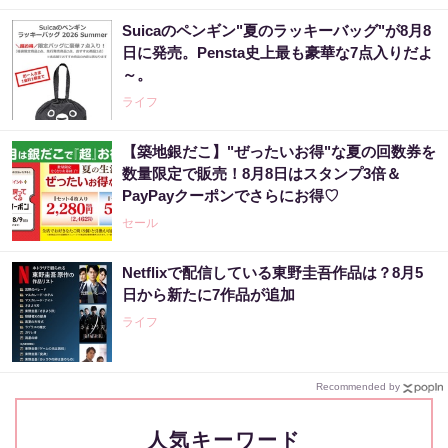
Suicaのペンギン"夏のラッキーバッグ"が8月8
日に発売。Pensta史上最も豪華な7点入りだよ
～。
ライフ
【築地銀だこ】"ぜったいお得"な夏の回数券を
数量限定で販売！8月8日はスタンプ3倍＆
PayPayクーポンでさらにお得♡
セール
Netflixで配信している東野圭吾作品は？8月5
日から新たに7作品が追加
ライフ
Recommended by
人気キーワード