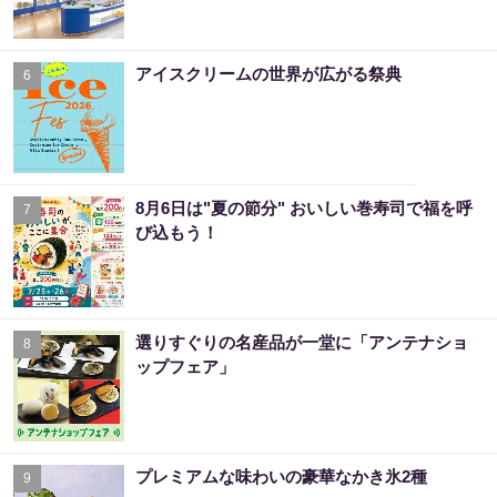
アイスクリームの世界が広がる祭典
6
8月6日は"夏の節分" おいしい巻寿司で福を呼
7
び込もう！
選りすぐりの名産品が一堂に「アンテナショ
8
ップフェア」
プレミアムな味わいの豪華なかき氷2種
9