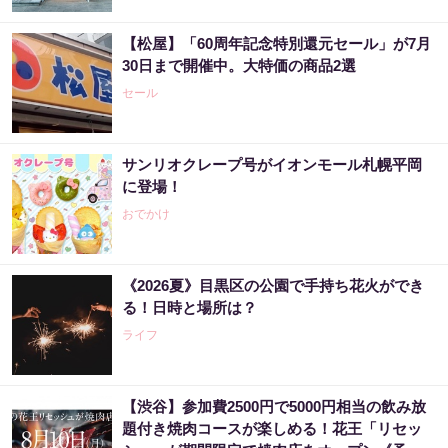
【松屋】「60周年記念特別還元セール」が7月
30日まで開催中。大特価の商品2選
セール
サンリオクレープ号がイオンモール札幌平岡
に登場！
おでかけ
《2026夏》目黒区の公園で手持ち花火ができ
る！日時と場所は？
ライフ
【渋谷】参加費2500円で5000円相当の飲み放
題付き焼肉コースが楽しめる！花王「リセッ