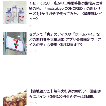
くせ・うねり・広がり...梅雨時期の髪悩みに希
望の光。「matsukiyo CONCRED」の新シリ
ーズを1か月ガチで使ってみた。《編集部レビ
ュー》
[PR]
セブンで「爽」のアイスや「ホームパイ」な
どの無料券を大量追加!アプリ会員限定で「ア
イスの実」も登場《8月12日まで》
セール
【築地銀だこ】毎年大行列の88円デー開催!さ
らにポイント3倍!100円引きデーは3日間。
セール