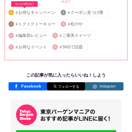
HOT
みんなの関心No.1
お得なキャンペーン
クーポン見つけ隊
1
2
トクトクトーキョー
松のや
3
4
編集部レビュー
ご褒美スイーツ
5
6
お得なイベント
SNSで話題
7
8
この記事が気に入ったらいいね！しよう
Facebook
Instagram