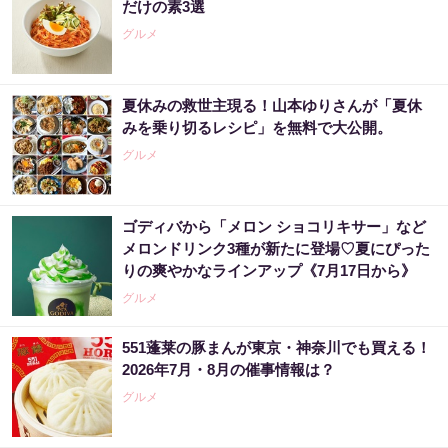
だけの素3選
グルメ
夏休みの救世主現る！山本ゆりさんが「夏休
みを乗り切るレシピ」を無料で大公開。
グルメ
ゴディバから「メロン ショコリキサー」など
メロンドリンク3種が新たに登場♡夏にぴった
りの爽やかなラインアップ《7月17日から》
グルメ
551蓬莱の豚まんが東京・神奈川でも買える！
2026年7月・8月の催事情報は？
グルメ