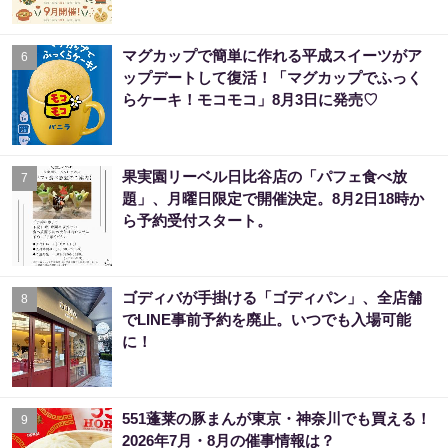
マグカップで簡単に作れる平成スイーツがア
6
ップデートして復活！「マグカップでふっく
らケーキ！モコモコ」8月3日に発売♡
果実園リーベル日比谷店の「パフェ食べ放
7
題」、月曜日限定で開催決定。8月2日18時か
ら予約受付スタート。
ゴディバが手掛ける「ゴディパン」、全店舗
8
でLINE事前予約を廃止。いつでも入場可能
に！
551蓬莱の豚まんが東京・神奈川でも買える！
9
2026年7月・8月の催事情報は？