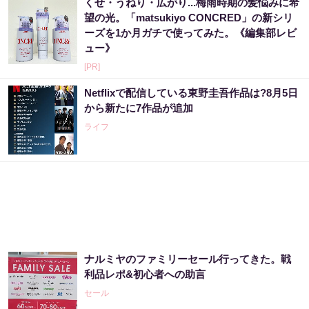
くせ・うねり・広がり...梅雨時期の髪悩みに希
望の光。「matsukiyo CONCRED」の新シリ
ーズを1か月ガチで使ってみた。《編集部レビ
ュー》
[PR]
Netflixで配信している東野圭吾作品は?8月5日
から新たに7作品が追加
ライフ
ナルミヤのファミリーセール行ってきた。戦
利品レポ&初心者への助言
セール