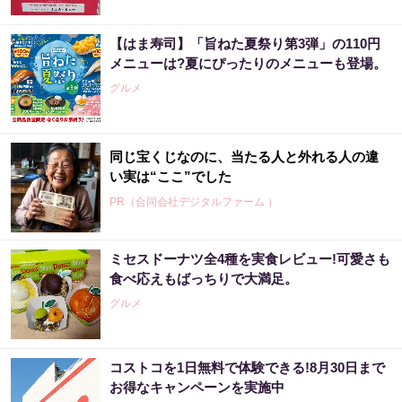
【はま寿司】「旨ねた夏祭り第3弾」の110円
メニューは?夏にぴったりのメニューも登場。
グルメ
同じ宝くじなのに、当たる人と外れる人の違
い実は“ここ”でした
PR（合同会社デジタルファーム ）
ミセスドーナツ全4種を実食レビュー!可愛さも
食べ応えもばっちりで大満足。
グルメ
コストコを1日無料で体験できる!8月30日まで
お得なキャンペーンを実施中