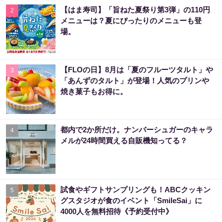
【はま寿司】「旨ねた夏祭り第3弾」の110円
2
メニューは？夏にぴったりのメニューも登
場。
【FLOの日】8月は「夏のフルーツタルト」や
3
「あんずのタルト」が登場！人気のプリンや
焼き菓子もお得に。
都内で2か所だけ。ナンバーシュガーのキャラ
4
メルが24時間買える自販機知ってる？
試食やギフトサンプリングも！ABCクッキン
5
グスタジオが食のイベント「SmileSai」に
4000人を無料招待《予約受付中》