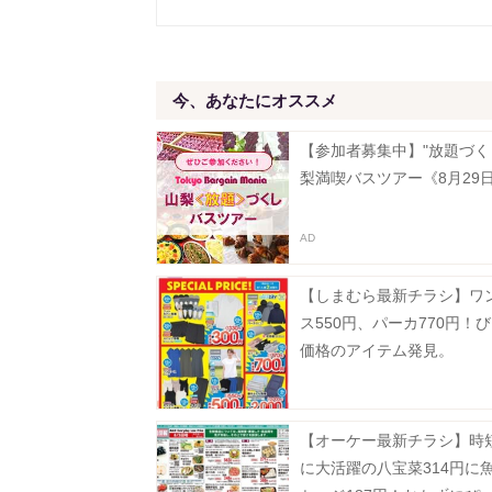
今、あなたにオススメ
【参加者募集中】"放題づく
梨満喫バスツアー《8月29
【しまむら最新チラシ】ワ
ス550円、パーカ770円！
価格のアイテム発見。
【オーケー最新チラシ】時
に大活躍の八宝菜314円に