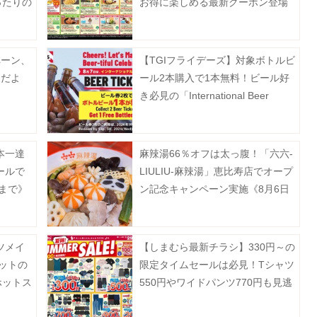
ったりの
お得に楽しめる最新クーポン登場
》
中《9月2日まで》
ペーン、
【TGIフライデーズ】対象ボトルビ
象だよ
ール2本購入で1本無料！ビール好
き必見の「International Beer
Day」キャンペーンは8月9日ま
で。
本一達
麻辣湯66％オフは太っ腹！「六六-
ールで
LIULIU-麻辣湯」恵比寿店でオープ
日まで》
ン記念キャンペーン実施《8月6日
から》
ツメイ
【しまむら最新チラシ】330円～の
ットの
限定タイムセールは必見！Tシャツ
ホットス
550円やワイドパンツ770円も見逃
せない。《8月2日まで》