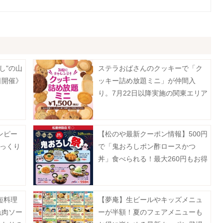
し"の山
ステラおばさんのクッキーで「ク
日開催》
ッキー詰め放題ミニ」が仲間入
り。7月22日以降実施の関東エリア
対象店舗まとめ。
ンピー
【松のや最新クーポン情報】500円
びっくり
で「鬼おろしポン酢ロースかつ
丼」食べられる！最大260円もお得
に。《7月29日15時スタート》
短料理
【夢庵】生ビールやキッズメニュ
魚肉ソー
ーが半額！夏のフェアメニューも