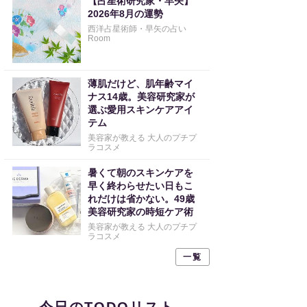
【占星術研究家・早矢】
2026年8月の運勢
西洋占星術師・早矢の占い
Room
薄肌だけど、肌年齢マイ
ナス14歳。美容研究家が
選ぶ愛用スキンケアアイ
テム
美容家が教える 大人のプチプ
ラコスメ
暑くて朝のスキンケアを
早く終わらせたい日もこ
れだけは省かない。49歳
美容研究家の時短ケア術
美容家が教える 大人のプチプ
ラコスメ
一覧