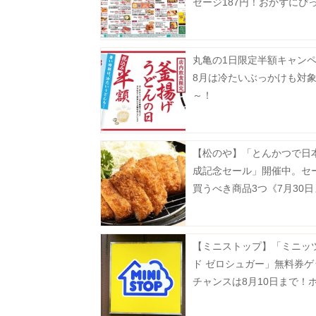
セージ187円！おかずにぴ
揚げ物増量も《8月9日まで
丸亀の1日限定半額キャン
8月は冷たいぶっかけも対
～！
【松のや】「とんかつで日
成記念セール」開催中。セ
買うべき商品3つ《7月30
【ミニストップ】「ミニッ
ド ゼロシュガー」無料券ゲ
チャンスは8月10日まで！
ナックも今だけ20円引き。