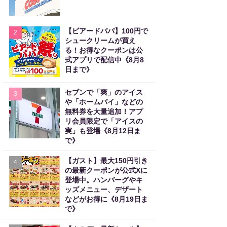
【ビアードパパ】100円で
2
シュークリームが買え
る！お得なクーポンは公
式アプリで配信中《8月8
日まで》
セブンで「爽」のアイス
3
や「ホームパイ」などの
無料券を大量追加！アプ
リ会員限定で「アイスの
実」も登場《8月12日ま
で》
【ガスト】最大150円引き
4
の最新クーポンが公式Xに
登場中。ハンバーグやキ
ッズメニュー、デザート
などがお得に《8月19日ま
で》