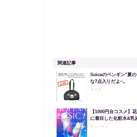
関連記事
Suicaのペンギン"夏
な7点入りだよ~。
ライフ
【1000円台コスメ
に着目した化粧水&乳
ビューティ