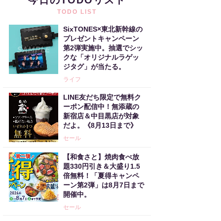
今日のTODOリスト
TODO LIST
SixTONES×東北新幹線の
プレゼントキャンペーン
第2弾実施中。抽選でシッ
クな「オリジナルラゲッ
ジタグ」が当たる。
ライフ
LINE友だち限定で無料ク
ーポン配信中！無添蔵の
新宿店＆中目黒店が対象
だよ。《8月13日まで》
セール
【和食さと】焼肉食べ放
題330円引き＆大盛り1.5
倍無料！「夏得キャンペ
ーン第2弾」は8月7日まで
開催中。
セール