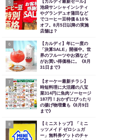
【カルディ最新セール】
5
池袋サンシャインシティ
やグランデュオ蒲田など
でコーヒー豆特価＆10％
オフ。8月5日以降の実施
店舗は？
【カルディ】年に一度の
6
「決算SALE」開催中。世
界のフルーツやお酒など
がお買い得価格に。《8月
31日まで》
【オーケー最新チラシ】
7
時短料理に大活躍の八宝
菜314円に魚肉ソーセージ
187円！おかずにぴったり
の揚げ物増量も《8月9日
まで》
【ミニストップ】「ミニ
8
ッツメイド ゼロシュガ
ー」無料券ゲットのチャ