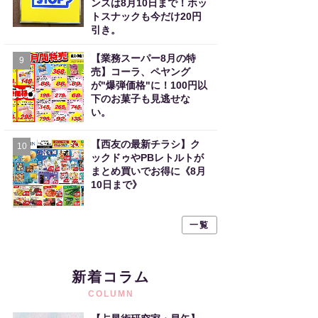
ンスは8月10日まで！ホッ
トスナックも今だけ20円
引き。
【業務スーパー8月の特
9
売】コーラ、ペヤング
が"爆弾価格"に！100円以
下のお菓子も見逃せな
い。
【西友の最新チラシ】ク
10
ックドゥやPBレトルトが
まとめ買いでお得に《8月
10日まで》
一覧
新着コラム
COLUMN