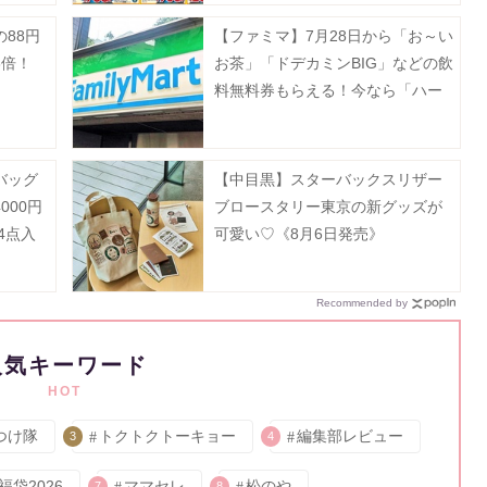
88円
【ファミマ】7月28日から「お～い
3倍！
お茶」「ドデカミンBIG」などの飲
料無料券もらえる！今なら「ハー
ゲンダッツ」の50円引きクーポン
も。
バッグ
【中目黒】スターバックスリザー
000円
ブロースタリー東京の新グッズが
4点入
可愛い♡《8月6日発売》
Recommended by
人気キーワード
HOT
つけ隊
トクトクトーキョー
編集部レビュー
3
4
福袋2026
ママセレ
松のや
7
8