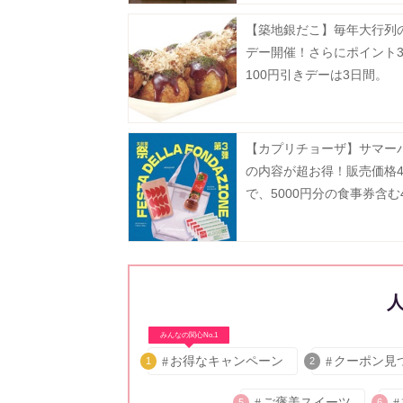
【築地銀だこ】毎年大行列の
デー開催！さらにポイント
100円引きデーは3日間。
【カプリチョーザ】サマー
の内容が超お得！販売価格4
で、5000円分の食事券含む
り。
みんなの関心No.1
お得なキャンペーン
クーポン見
1
2
ご褒美スイーツ
5
6