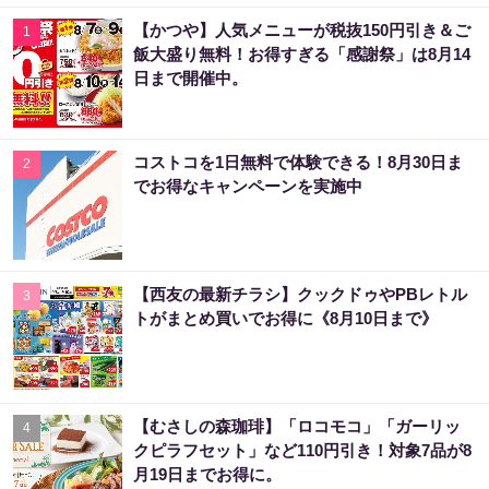
【かつや】人気メニューが税抜150円引き＆ご
1
飯大盛り無料！お得すぎる「感謝祭」は8月14
日まで開催中。
コストコを1日無料で体験できる！8月30日ま
2
でお得なキャンペーンを実施中
【西友の最新チラシ】クックドゥやPBレトル
3
トがまとめ買いでお得に《8月10日まで》
【むさしの森珈琲】「ロコモコ」「ガーリッ
4
クピラフセット」など110円引き！対象7品が8
月19日までお得に。