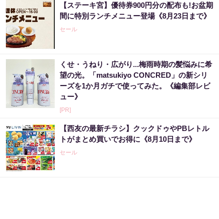
【ステーキ宮】優待券900円分の配布も!お盆期
間に特別ランチメニュー登場《8月23日まで》
セール
くせ・うねり・広がり...梅雨時期の髪悩みに希
望の光。「matsukiyo CONCRED」の新シリ
ーズを1か月ガチで使ってみた。《編集部レビ
ュー》
[PR]
【西友の最新チラシ】クックドゥやPBレトル
トがまとめ買いでお得に《8月10日まで》
セール