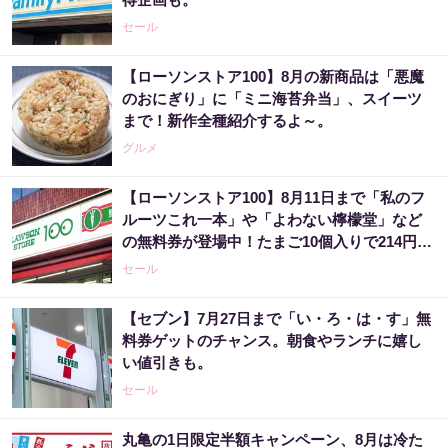
セール
【ローソンストア100】8月の新商品は「悪魔
のおにぎり」に「ミニ海苔弁当」、スイーツ
まで！新作全種紹介するよ～。
グルメ
【ローソンストア100】8月11日まで「私のフ
ルーツこれ一本」や「よわない檸檬堂」など
の無料券が登場中！たまご10個入りで214円な
どのお得企画も見逃せない。
セール
【セブン】7月27日まで「い・ろ・は・す」無
料券ゲットのチャンス。朝食やランチに嬉し
い値引きも。
セール
丸亀の1日限定半額キャンペーン、8月は冷た