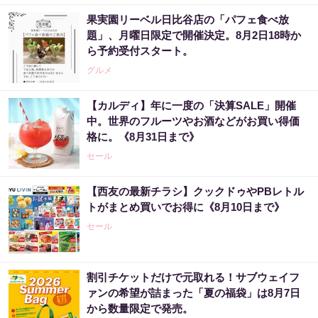
果実園リーベル日比谷店の「パフェ食べ放
題」、月曜日限定で開催決定。8月2日18時か
ら予約受付スタート。
グルメ
【カルディ】年に一度の「決算SALE」開催
中。世界のフルーツやお酒などがお買い得価
格に。《8月31日まで》
セール
【西友の最新チラシ】クックドゥやPBレトル
トがまとめ買いでお得に《8月10日まで》
セール
割引チケットだけで元取れる！サブウェイフ
ァンの希望が詰まった「夏の福袋」は8月7日
から数量限定で発売。