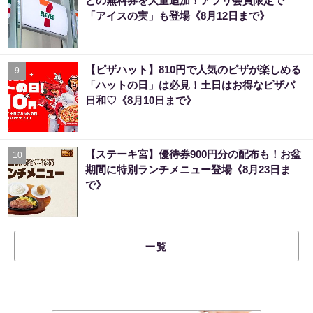
どの無料券を大量追加！アプリ会員限定で
「アイスの実」も登場《8月12日まで》
【ピザハット】810円で人気のピザが楽しめる
9
「ハットの日」は必見！土日はお得なピザパ
日和♡《8月10日まで》
【ステーキ宮】優待券900円分の配布も！お盆
10
期間に特別ランチメニュー登場《8月23日ま
で》
一覧