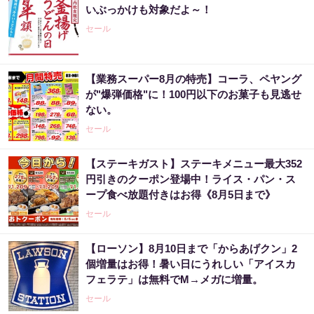
いぶっかけも対象だよ～！
セール
【業務スーパー8月の特売】コーラ、ペヤング
が"爆弾価格"に！100円以下のお菓子も見逃せ
ない。
セール
【ステーキガスト】ステーキメニュー最大352
円引きのクーポン登場中！ライス・パン・ス
ープ食べ放題付きはお得《8月5日まで》
セール
【ローソン】8月10日まで「からあげクン」2
個増量はお得！暑い日にうれしい「アイスカ
フェラテ」は無料でM→メガに増量。
セール