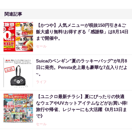
関連記事
【かつや】人気メニューが税抜150円引き&ご
飯大盛り無料!お得すぎる「感謝祭」は8月14日
まで開催中。
セール
Suicaのペンギン"夏のラッキーバッグ"が8月8
日に発売。Pensta史上最も豪華な7点入りだよ
~。
ライフ
【ユニクロ最新チラシ】夏にぴったりの快適
なウェアやUVカットアイテムなどがお買い得!
旅行や帰省、レジャーにも大活躍《8月13日ま
で》
セール