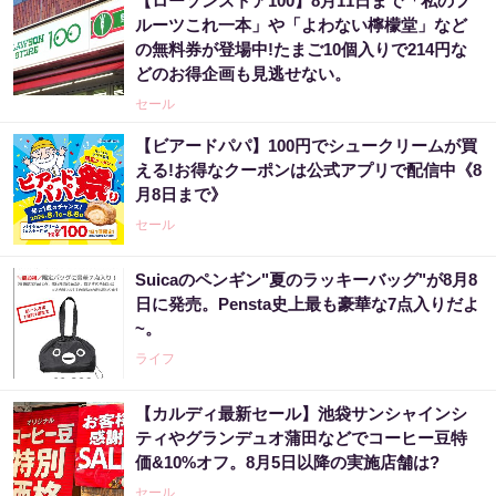
【ローソンストア100】8月11日まで「私のフ
ルーツこれ一本」や「よわない檸檬堂」など
の無料券が登場中!たまご10個入りで214円な
どのお得企画も見逃せない。
セール
【ビアードパパ】100円でシュークリームが買
える!お得なクーポンは公式アプリで配信中《8
月8日まで》
セール
Suicaのペンギン"夏のラッキーバッグ"が8月8
日に発売。Pensta史上最も豪華な7点入りだよ
~。
ライフ
【カルディ最新セール】池袋サンシャインシ
ティやグランデュオ蒲田などでコーヒー豆特
価&10%オフ。8月5日以降の実施店舗は?
セール