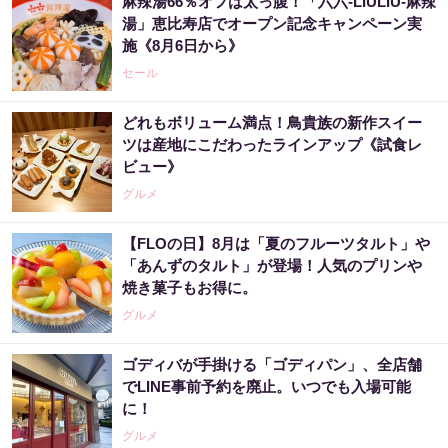
麻辣湯66％オフは太っ腹！「六六-LIULIU-麻辣
湯」恵比寿店でオープン記念キャンペーン実
施《8月6日から》
セール
どれもボリューム満点！鳥貴族の新作スイー
ツは産地にこだわったラインアップ《試食レ
ビュー》
グルメ
【FLOの日】8月は「夏のフルーツタルト」や
「あんずのタルト」が登場！人気のプリンや
焼き菓子もお得に。
グルメ
ゴディバが手掛ける「ゴディパン」、全店舗
でLINE事前予約を廃止。いつでも入場可能
に！
グルメ