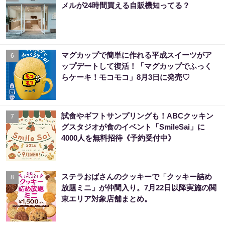
メルが24時間買える自販機知ってる？
マグカップで簡単に作れる平成スイーツがア
6
ップデートして復活！「マグカップでふっく
らケーキ！モコモコ」8月3日に発売♡
試食やギフトサンプリングも！ABCクッキン
7
グスタジオが食のイベント「SmileSai」に
4000人を無料招待《予約受付中》
ステラおばさんのクッキーで「クッキー詰め
8
放題ミニ」が仲間入り。7月22日以降実施の関
東エリア対象店舗まとめ。