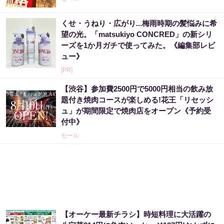
くせ・うねり・広がり...梅雨時期の髪悩みに希
望の光。「matsukiyo CONCRED」の新シリ
ーズを1か月ガチで使ってみた。《編集部レビ
ュー》
[PR]
【渋谷】参加費2500円で5000円相当の飲み放
題付き焼肉コースが楽しめる!花王「リセッシ
ュ」が期間限定で焼肉店をオープン《予約受
付中》
セール
【オーケー最新チラシ】時短料理に大活躍の