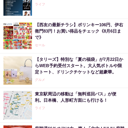
ライフ
【西友の最新チラシ】ポリンキー106円、伊右
衛門83円！お買い得品をチェック《8月6日ま
で》
セール
【タリーズ】特別な「夏の福袋」が7月22日か
らWEB予約受付スタート。大人気ボトルや限
定トート、ドリンクチケットなど超豪華。
グルメ
東京駅周辺の移動は「無料巡回バス」が便
利。日本橋、人形町方面にも行ける！
ライフ