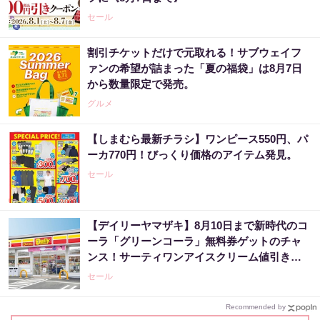
セール
割引チケットだけで元取れる！サブウェイフ
ァンの希望が詰まった「夏の福袋」は8月7日
から数量限定で発売。
グルメ
【しまむら最新チラシ】ワンピース550円、パ
ーカ770円！びっくり価格のアイテム発見。
セール
【デイリーヤマザキ】8月10日まで新時代のコ
ーラ「グリーンコーラ」無料券ゲットのチャ
ンス！サーティワンアイスクリーム値引きな
どお得企画も目白押し。
セール
Recommended by