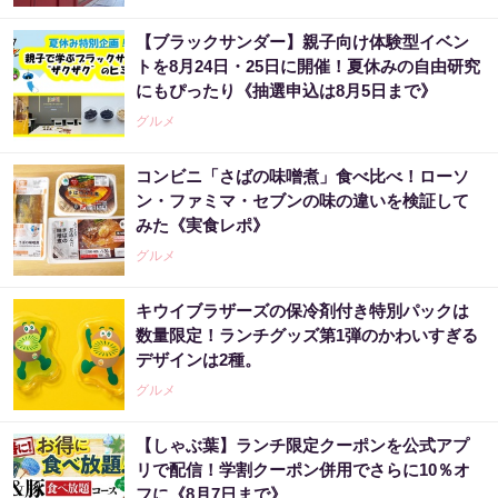
【ブラックサンダー】親子向け体験型イベン
トを8月24日・25日に開催！夏休みの自由研究
にもぴったり《抽選申込は8月5日まで》
グルメ
コンビニ「さばの味噌煮」食べ比べ！ローソ
ン・ファミマ・セブンの味の違いを検証して
みた《実食レポ》
グルメ
キウイブラザーズの保冷剤付き特別パックは
数量限定！ランチグッズ第1弾のかわいすぎる
デザインは2種。
グルメ
【しゃぶ葉】ランチ限定クーポンを公式アプ
リで配信！学割クーポン併用でさらに10％オ
フに《8月7日まで》