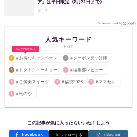
ア」は平日限定《8月31日まで》
セール
Recommended by
人気キーワード
HOT
みんなの関心No.1
お得なキャンペーン
クーポン見つけ隊
1
2
トクトクトーキョー
編集部レビュー
3
4
ご褒美スイーツ
福袋2026
ママセレ
5
6
7
松のや
8
この記事が気に入ったらいいね！しよう
Facebook
Instagram