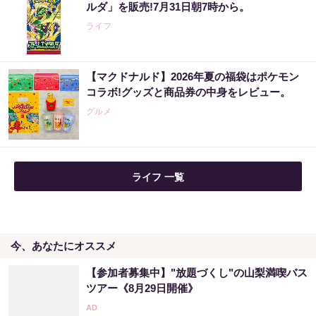
ルダ」を販売!7月31日朝7時から。
PR（合同会社デジタルファーム ）
ライフ
Amazon今日も見逃せない！80%OFF以上が
【マクドナルド】2026年夏の福袋はポケモン
続々登場
コラボ!グッズと商品券の中身をレビュー。
PR（Amazon）
グルメ
ライフ 一覧
今、あなたにオススメ
【参加者募集中】"放題づくし"の山梨満喫バス
ツアー《8月29日開催》