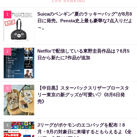
LIFE RANKING
Suicaのペンギン"夏のラッキーバッグ"が8月8
1
日に発売。Pensta史上最も豪華な7点入りだよ
～。
Netflixで配信している東野圭吾作品は？8月5
2
日から新たに7作品が追加
【中目黒】スターバックスリザーブロースタ
3
リー東京の新グッズが可愛い♡《8月6日発
売》
Jリーグがポケモンのエコバッグを配布！8
4
月・9月の対象日に来場するともらえるよ《全