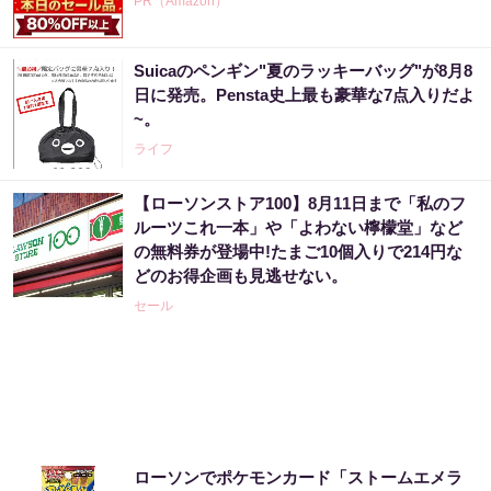
PR（Amazon）
Suicaのペンギン"夏のラッキーバッグ"が8月8
アマゾン1位の実績！380円で5日間お試し。
日に発売。Pensta史上最も豪華な7点入りだよ
~。
PR（ハーブ健康本舗）
ライフ
【ローソンストア100】8月11日まで「私のフ
アマゾン1位の実績！380円で5日間お試し。
ルーツこれ一本」や「よわない檸檬堂」など
の無料券が登場中!たまご10個入りで214円な
PR（ハーブ健康本舗）
どのお得企画も見逃せない。
セール
【宝くじの裏技】当たる側に回るか、このま
まか
PR（合同会社デジタルファーム ）
宝くじ当たる人は“たまたま”じゃない?!
ローソンでポケモンカード「ストームエメラ