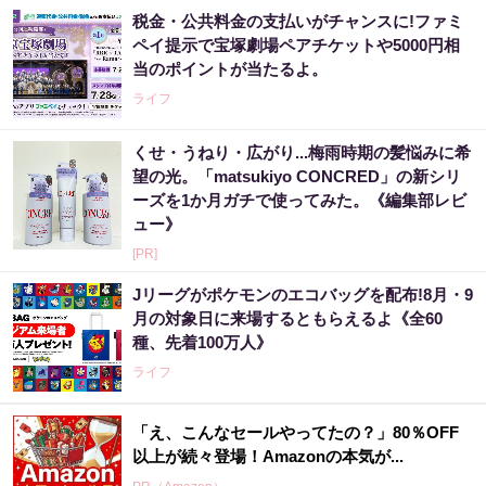
税金・公共料金の支払いがチャンスに!ファミ
ペイ提示で宝塚劇場ペアチケットや5000円相
当のポイントが当たるよ。
ライフ
くせ・うねり・広がり...梅雨時期の髪悩みに希
望の光。「matsukiyo CONCRED」の新シリ
ーズを1か月ガチで使ってみた。《編集部レビ
ュー》
[PR]
Jリーグがポケモンのエコバッグを配布!8月・9
月の対象日に来場するともらえるよ《全60
種、先着100万人》
ライフ
「え、こんなセールやってたの？」80％OFF
以上が続々登場！Amazonの本気が...