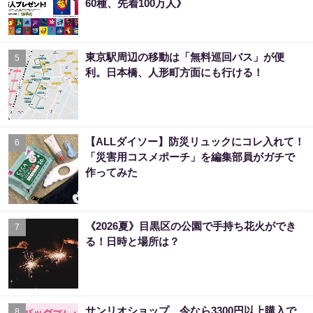
60種、先着100万人》
東京駅周辺の移動は「無料巡回バス」が便
5
利。日本橋、人形町方面にも行ける！
【ALLダイソー】防災リュックにコレ入れて！
6
「災害用コスメポーチ」を編集部員がガチで
作ってみた
《2026夏》目黒区の公園で手持ち花火ができ
7
る！日時と場所は？
サンリオショップ、今なら3300円以上購入で
8