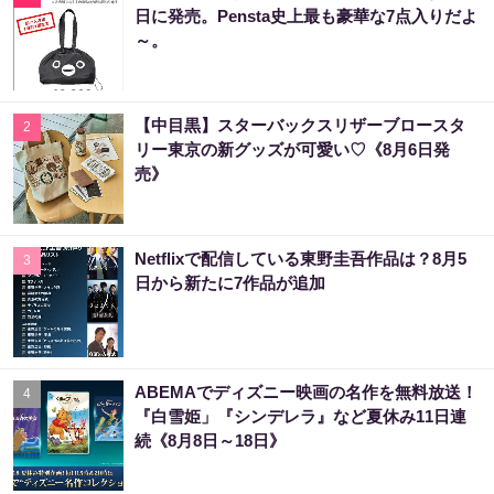
日に発売。Pensta史上最も豪華な7点入りだよ
～。
【中目黒】スターバックスリザーブロースタ
2
リー東京の新グッズが可愛い♡《8月6日発
売》
Netflixで配信している東野圭吾作品は？8月5
3
日から新たに7作品が追加
ABEMAでディズニー映画の名作を無料放送！
4
『白雪姫」『シンデレラ』など夏休み11日連
続《8月8日～18日》