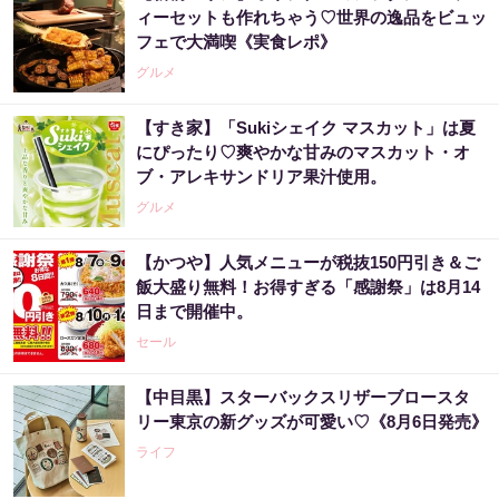
ィーセットも作れちゃう♡世界の逸品をビュッ
フェで大満喫《実食レポ》
グルメ
【すき家】「Sukiシェイク マスカット」は夏
にぴったり♡爽やかな甘みのマスカット・オ
ブ・アレキサンドリア果汁使用。
グルメ
【かつや】人気メニューが税抜150円引き＆ご
飯大盛り無料！お得すぎる「感謝祭」は8月14
日まで開催中。
セール
【中目黒】スターバックスリザーブロースタ
リー東京の新グッズが可愛い♡《8月6日発売》
ライフ