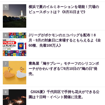
横浜で夏のイルミネーションを堪能！穴場の
5
ビュースポットは？《8月31日まで》
Jリーグがポケモンのエコバッグを配布！8
6
月・9月の対象日に来場するともらえるよ《全
60種、先着100万人》
豊島屋「鳩サブレー」モチーフのシリコンポ
7
ーチがかわいすぎる♡8月10日の"鳩の日"発
売。
《2026夏》千代田区で手持ち花火ができる公
8
園は？日時・イベント開催に注意。