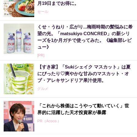
月19日までお得に。
セール
くせ・うねり・広がり...梅雨時期の髪悩みに希
望の光。「matsukiyo CONCRED」の新シリ
ーズを1か月ガチで使ってみた。《編集部レビ
ュー》
[PR]
【すき家】「Sukiシェイク マスカット」は夏
にぴったり♡爽やかな甘みのマスカット・オ
ブ・アレキサンドリア果汁使用。
グルメ
「これから株価はこうやって動いていく」世
界的に活躍した天才投資家が暴露
PR（Acoco.）