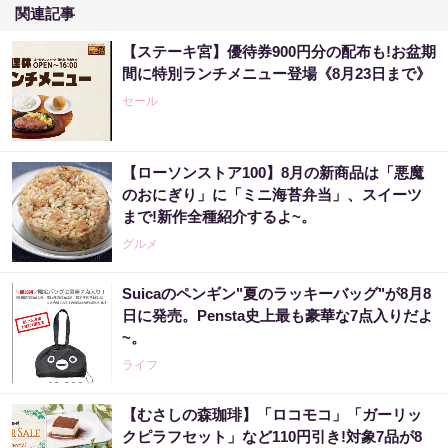
関連記事
【ステーキ宮】優待券900円分の配布も!お盆期
間に特別ランチメニュー登場《8月23日まで》
セール
【ローソンストア100】8月の新商品は「悪魔
のおにぎり」に「ミニ海苔弁当」、スイーツ
まで!新作全種紹介するよ~。
グルメ
Suicaのペンギン"夏のラッキーバッグ"が8月8
日に発売。Pensta史上最も豪華な7点入りだよ
~。
ライフ
【むさしの森珈琲】「ロコモコ」「ガーリッ
クピラフセット」など110円引き!対象7品が8