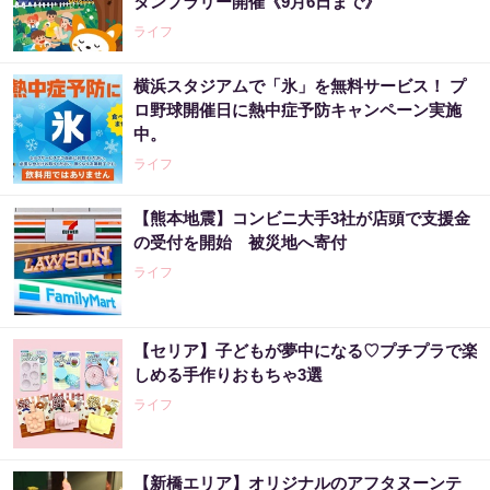
タンプラリー開催《9月6日まで》
ライフ
横浜スタジアムで「氷」を無料サービス！ プ
ロ野球開催日に熱中症予防キャンペーン実施
中。
ライフ
【熊本地震】コンビニ大手3社が店頭で支援金
の受付を開始 被災地へ寄付
ライフ
【セリア】子どもが夢中になる♡プチプラで楽
しめる手作りおもちゃ3選
ライフ
【新橋エリア】オリジナルのアフタヌーンテ