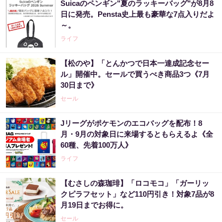
Suicaのペンギン"夏のラッキーバッグ"が8月8
日に発売。Pensta史上最も豪華な7点入りだよ
～。
ライフ
【松のや】「とんかつで日本一達成記念セー
ル」開催中。セールで買うべき商品3つ《7月
30日まで》
セール
Jリーグがポケモンのエコバッグを配布！8
月・9月の対象日に来場するともらえるよ《全
60種、先着100万人》
ライフ
【むさしの森珈琲】「ロコモコ」「ガーリッ
クピラフセット」など110円引き！対象7品が8
月19日までお得に。
セール