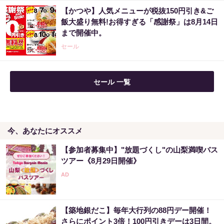
【かつや】人気メニューが税抜150円引き&ご
飯大盛り無料!お得すぎる「感謝祭」は8月14日
まで開催中。
セール
セール 一覧
今、あなたにオススメ
【参加者募集中】"放題づくし"の山梨満喫バス
ツアー《8月29日開催》
【築地銀だこ】毎年大行列の88円デー開催！
さらにポイント3倍！100円引きデーは3日間。