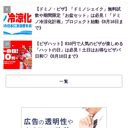
【ドミノ・ピザ】「ドミノシェイク」無料試
9
飲や期間限定「お盆セット」は必見！「ドミ
ノ冷涼化計画」プロジェクト始動《8月16日ま
で》
【ピザハット】810円で人気のピザが楽しめる
10
「ハットの日」は必見！土日はお得なピザパ
日和♡《8月10日まで》
一覧