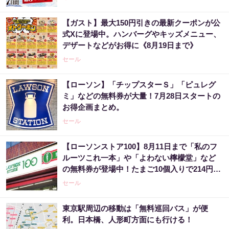
【ガスト】最大150円引きの最新クーポンが公
式Xに登場中。ハンバーグやキッズメニュー、
デザートなどがお得に《8月19日まで》
セール
【ローソン】「チップスターＳ」「ピュレグ
ミ」などの無料券が大量！7月28日スタートの
お得企画まとめ。
セール
【ローソンストア100】8月11日まで「私のフ
ルーツこれ一本」や「よわない檸檬堂」など
の無料券が登場中！たまご10個入りで214円な
どのお得企画も見逃せない。
セール
東京駅周辺の移動は「無料巡回バス」が便
利。日本橋、人形町方面にも行ける！