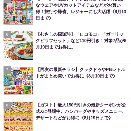
なウェアやUVカットアイテムなどがお買い
得！旅行や帰省、レジャーにも大活躍《8月13
日まで》
【むさしの森珈琲】「ロコモコ」「ガーリッ
6
クピラフセット」など110円引き！対象7品が8
月19日までお得に。
【西友の最新チラシ】クックドゥやPBレトル
7
トがまとめ買いでお得に《8月10日まで》
【ガスト】最大150円引きの最新クーポンが公
8
式Xに登場中。ハンバーグやキッズメニュー、
デザートなどがお得に《8月19日まで》