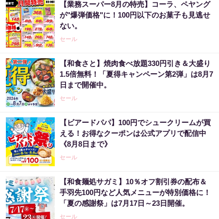
【業務スーパー8月の特売】コーラ、ペヤング
が"爆弾価格"に！100円以下のお菓子も見逃せ
ない。
セール
【和食さと】焼肉食べ放題330円引き＆大盛り
1.5倍無料！「夏得キャンペーン第2弾」は8月7
日まで開催中。
セール
【ビアードパパ】100円でシュークリームが買
える！お得なクーポンは公式アプリで配信中
《8月8日まで》
セール
【和食麺処サガミ】10％オフ割引券の配布＆
手羽先100円など人気メニューが特別価格に！
「夏の感謝祭」は7月17日～23日開催。
セール