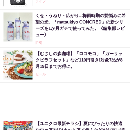
ライフ
くせ・うねり・広がり...梅雨時期の髪悩みに希
望の光。「matsukiyo CONCRED」の新シリ
ーズを1か月ガチで使ってみた。《編集部レビ
ュー》
[PR]
【むさしの森珈琲】「ロコモコ」「ガーリッ
クピラフセット」など110円引き!対象7品が8
月19日までお得に。
セール
【ユニクロ最新チラシ】夏にぴったりの快適
なウェアやUVカットアイテムなどがお買い得!