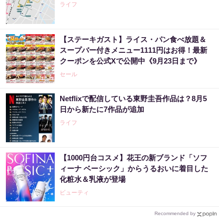
ライフ
【ステーキガスト】ライス・パン食べ放題＆
スープバー付きメニュー1111円はお得！最新
クーポンを公式Xで公開中《9月23日まで》
セール
Netflixで配信している東野圭吾作品は？8月5
日から新たに7作品が追加
ライフ
【1000円台コスメ】花王の新ブランド「ソフ
ィーナ ベーシック」からうるおいに着目した
化粧水＆乳液が登場
ビューティ
Recommended by