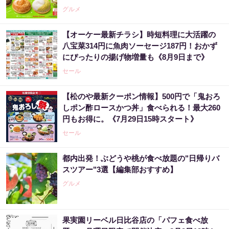
グルメ
【オーケー最新チラシ】時短料理に大活躍の
八宝菜314円に魚肉ソーセージ187円！おかず
にぴったりの揚げ物増量も《8月9日まで》
セール
【松のや最新クーポン情報】500円で「鬼おろ
しポン酢ロースかつ丼」食べられる！最大260
円もお得に。《7月29日15時スタート》
セール
都内出発！ぶどうや桃が食べ放題の"日帰りバ
スツアー"3選【編集部おすすめ】
グルメ
果実園リーベル日比谷店の「パフェ食べ放