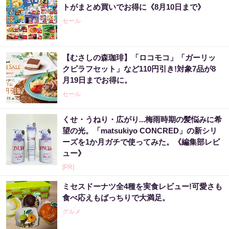
トがまとめ買いでお得に《8月10日まで》
セール
【むさしの森珈琲】「ロコモコ」「ガーリッ
クピラフセット」など110円引き!対象7品が8
月19日までお得に。
セール
くせ・うねり・広がり...梅雨時期の髪悩みに希
望の光。「matsukiyo CONCRED」の新シリ
ーズを1か月ガチで使ってみた。《編集部レビ
ュー》
[PR]
ミセスドーナツ全4種を実食レビュー!可愛さも
食べ応えもばっちりで大満足。
グルメ