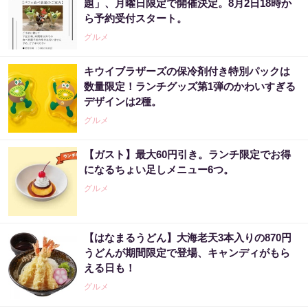
題」、月曜日限定で開催決定。8月2日18時か
ら予約受付スタート。
グルメ
キウイブラザーズの保冷剤付き特別パックは
数量限定！ランチグッズ第1弾のかわいすぎる
デザインは2種。
グルメ
【ガスト】最大60円引き。ランチ限定でお得
になるちょい足しメニュー6つ。
グルメ
【はなまるうどん】大海老天3本入りの870円
うどんが期間限定で登場、キャンディがもら
える日も！
グルメ