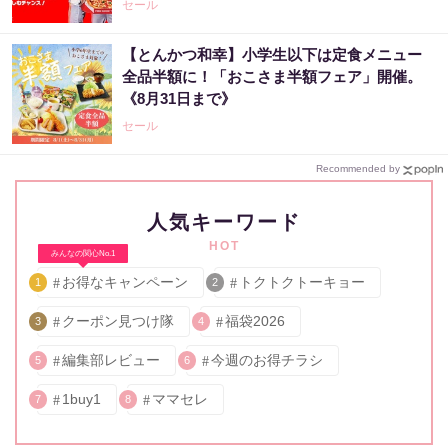
セール
【とんかつ和幸】小学生以下は定食メニュー
全品半額に！「おこさま半額フェア」開催。
《8月31日まで》
セール
Recommended by
人気キーワード
HOT
みんなの関心No.1
お得なキャンペーン
トクトクトーキョー
1
2
クーポン見つけ隊
福袋2026
3
4
編集部レビュー
今週のお得チラシ
5
6
1buy1
ママセレ
7
8