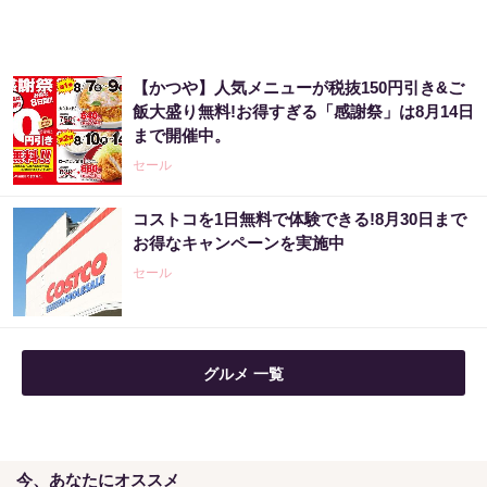
PR（株式会社MURA）
【昭和43年以前生まれはロト６この数字を買
【かつや】人気メニューが税抜150円引き&ご
うべき】6つの数字が「完全一致」する方...
飯大盛り無料!お得すぎる「感謝祭」は8月14日
まで開催中。
PR（株式会社MURA）
セール
Amazon今日も見逃せない！80%OFF以上が
コストコを1日無料で体験できる!8月30日まで
続々登場
お得なキャンペーンを実施中
PR（Amazon）
セール
グルメ 一覧
今、あなたにオススメ