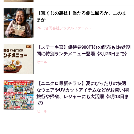
【宝くじの裏技】当たる側に回るか、このま
まか
PR（合同会社デジタルファーム ）
【ステーキ宮】優待券900円分の配布も!お盆期
「え、こんなセールやってたの？」80％OFF
間に特別ランチメニュー登場《8月23日まで》
以上が続々登場！Amazonの本気が...
セール
PR（Amazon）
【ユニクロ最新チラシ】夏にぴったりの快適
宝くじ当たる人だけが気づいている違い
なウェアやUVカットアイテムなどがお買い得!
旅行や帰省、レジャーにも大活躍《8月13日ま
PR（合同会社デジタルファーム ）
で》
セール
８月のロト6はこの方法で買え!!６つの数字が
『完全一致』する方法