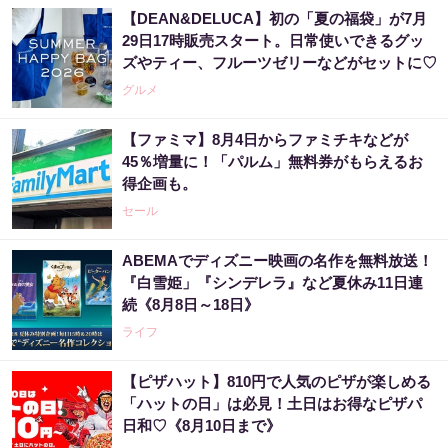
【DEAN&DELUCA】初の「夏の福袋」が7月
29日17時販売スタート。日常使いできるグッ
ズやティー、フルーツゼリーなどがセットに♡
グルメ
【ファミマ】8月4日からファミチキなどが
45％増量に！「パルム」無料券がもらえるお
得企画も。
セール
ABEMAでディズニー映画の名作を無料放送！
『白雪姫」『シンデレラ』など夏休み11日連
続《8月8日～18日》
ライフ
【ピザハット】810円で人気のピザが楽しめる
「ハットの日」は必見！土日はお得なピザパ
日和♡《8月10日まで》