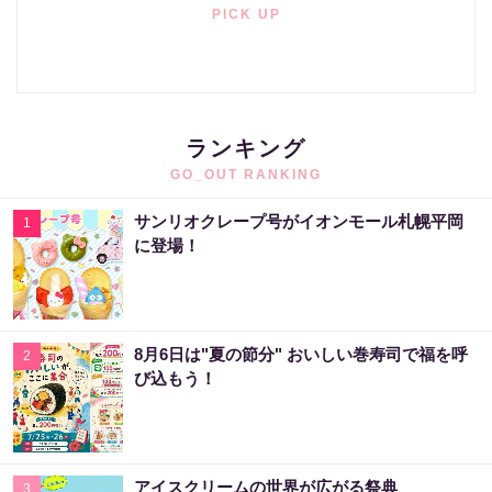
PICK UP
ランキング
GO_OUT RANKING
サンリオクレープ号がイオンモール札幌平岡
1
に登場！
8月6日は"夏の節分" おいしい巻寿司で福を呼
2
び込もう！
アイスクリームの世界が広がる祭典
3