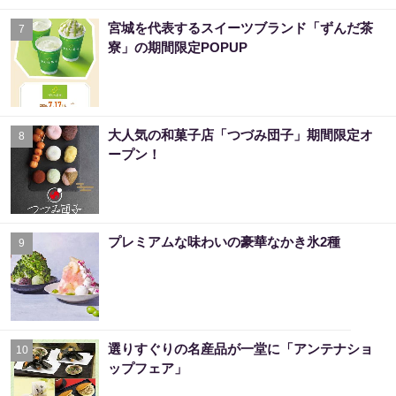
宮城を代表するスイーツブランド「ずんだ茶
7
寮」の期間限定POPUP
大人気の和菓子店「つづみ団子」期間限定オ
8
ープン！
プレミアムな味わいの豪華なかき氷2種
9
選りすぐりの名産品が一堂に「アンテナショ
10
ップフェア」