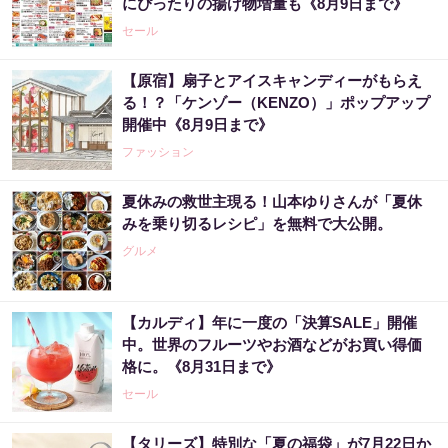
にぴったりの揚げ物増量も《8月9日まで》
セール
【原宿】扇子とアイスキャンディーがもらえ
る！？「ケンゾー（KENZO）」ポップアップ
開催中《8月9日まで》
ファッション
夏休みの救世主現る！山本ゆりさんが「夏休
みを乗り切るレシピ」を無料で大公開。
グルメ
【カルディ】年に一度の「決算SALE」開催
中。世界のフルーツやお酒などがお買い得価
格に。《8月31日まで》
セール
【タリーズ】特別な「夏の福袋」が7月22日か