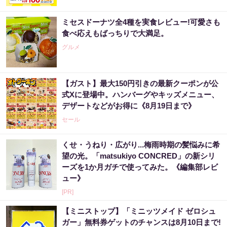
ミセスドーナツ全4種を実食レビュー!可愛さも
食べ応えもばっちりで大満足。
グルメ
【ガスト】最大150円引きの最新クーポンが公
式Xに登場中。ハンバーグやキッズメニュー、
デザートなどがお得に《8月19日まで》
セール
くせ・うねり・広がり...梅雨時期の髪悩みに希
望の光。「matsukiyo CONCRED」の新シリ
ーズを1か月ガチで使ってみた。《編集部レビ
ュー》
[PR]
【ミニストップ】「ミニッツメイド ゼロシュ
ガー」無料券ゲットのチャンスは8月10日まで!