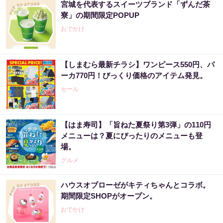
宮城を代表するスイーツブランド「ずんだ茶
寮」の期間限定POPUP
おでかけ
【しまむら最新チラシ】ワンピース550円、パ
ーカ770円！びっくり価格のアイテム発見。
セール
【はま寿司】「旨ねた夏祭り第3弾」の110円
メニューは？夏にぴったりのメニューも登
場。
グルメ
ハウスオブローゼがキティちゃんとコラボ。
期間限定SHOPがオープン。
おでかけ