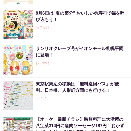
8月6日は"夏の節分" おいしい巻寿司で福を呼
び込もう！
おでかけ
サンリオクレープ号がイオンモール札幌平岡
に登場！
おでかけ
東京駅周辺の移動は「無料巡回バス」が便
利。日本橋、人形町方面にも行ける！
ライフ
【オーケー最新チラシ】時短料理に大活躍の
八宝菜314円に魚肉ソーセージ187円！おかず