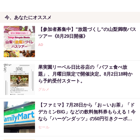
今、あなたにオススメ
【当選】金運が上がる直前に起こるサイン
【参加者募集中】"放題づくし"の山梨満喫バス
PR（合同会社デジタルファーム ）
ツアー《8月29日開催》
金運下げるの絶対やめて！9割が知らない“貯
金術”
果実園リーベル日比谷店の「パフェ食べ放
PR（合同会社デジタルファーム ）
題」、月曜日限定で開催決定。8月2日18時か
ら予約受付スタート。
グルメ
【ファミマ】7月28日から「お～いお茶」「ド
デカミンBIG」などの飲料無料券もらえる！今
なら「ハーゲンダッツ」の50円引きクーポン
も。
セール