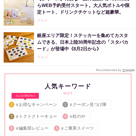
らWEB予約受付スタート。大人気ボトルや限
定トート、ドリンクチケットなど超豪華。
グルメ
銀座エリア限定！ステッカーを集めてカスタ
ムできる、日本上陸30周年記念の「スタバカ
ード」が登場中《8月2日から》
グルメ
Recommended by
人気キーワード
HOT
みんなの関心No.1
お得なキャンペーン
クーポン見つけ隊
1
2
トクトクトーキョー
松のや
3
4
編集部レビュー
ご褒美スイーツ
5
6