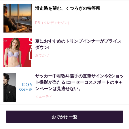
滑走路を望む、くつろぎの特等席
PR（クレディセゾン）
夏におすすめのトリンプインナーがプライス
出張のたびに、マイルが育つ。
ダウン!
おでかけ
PR（クレディセゾン）
サッカー中村敬斗選手の直筆サインや2ショッ
「宝くじ、運じゃなかった」当たる人は“同じ
ト撮影が当たる!コーセーコスメポートのキャ
こと”してる
ンペーンは見逃せない。
PR（合同会社デジタルファーム ）
ビューティ
宝くじ当たる人は“たまたま”じゃない?!
おでかけ 一覧
PR（合同会社デジタルファーム ）