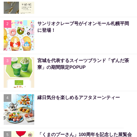
サンリオクレープ号がイオンモール札幌平岡
2
に登場！
宮城を代表するスイーツブランド「ずんだ茶
3
寮」の期間限定POPUP
縁日気分を楽しめるアフタヌーンティー
4
「くまのプーさん」100周年を記念した展覧会
5