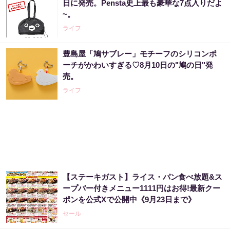
日に発売。Pensta史上最も豪華な7点入りだよ
金運はこう変わる
~。
PR（合同会社デジタルファーム ）
ライフ
豊島屋「鳩サブレー」モチーフのシリコンポ
【昭和43年以前生まれはロト６この数字を買
ーチがかわいすぎる♡8月10日の"鳩の日"発
うべき】6つの数字が「完全一致」する方...
売。
PR（株式会社MURA）
ライフ
宝くじの“運任せ”から抜けた人だけ変わる
PR（合同会社デジタルファーム ）
【ステーキガスト】ライス・パン食べ放題&ス
世界トップクラスの市場分析が導き出した事
ープバー付きメニュー1111円はお得!最新クー
実「今すぐ暴落相場に備えて下さい」
ポンを公式Xで公開中《9月23日まで》
PR（Acoco.）
セール