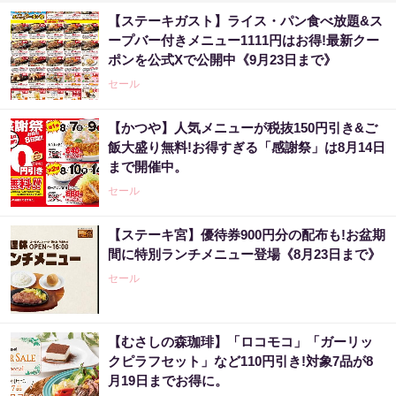
【ステーキガスト】ライス・パン食べ放題&ス
ープバー付きメニュー1111円はお得!最新クー
ポンを公式Xで公開中《9月23日まで》
セール
【かつや】人気メニューが税抜150円引き&ご
飯大盛り無料!お得すぎる「感謝祭」は8月14日
まで開催中。
セール
【ステーキ宮】優待券900円分の配布も!お盆期
間に特別ランチメニュー登場《8月23日まで》
セール
【むさしの森珈琲】「ロコモコ」「ガーリッ
クピラフセット」など110円引き!対象7品が8
月19日までお得に。