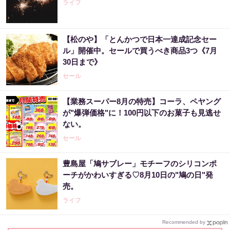
ライフ
【松のや】「とんかつで日本一達成記念セー
ル」開催中。セールで買うべき商品3つ《7月
30日まで》
セール
【業務スーパー8月の特売】コーラ、ペヤング
が"爆弾価格"に！100円以下のお菓子も見逃せ
ない。
セール
豊島屋「鳩サブレー」モチーフのシリコンポ
ーチがかわいすぎる♡8月10日の"鳩の日"発
売。
ライフ
Recommended by