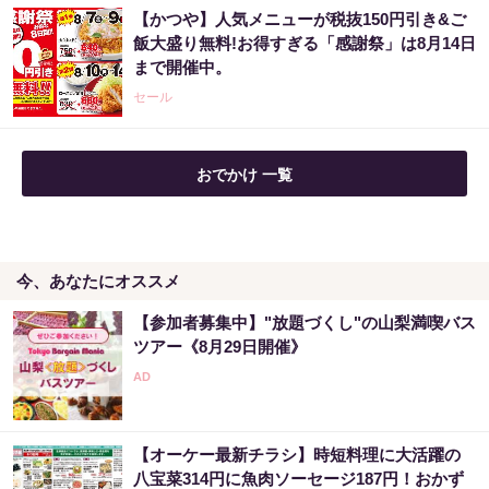
【かつや】人気メニューが税抜150円引き&ご
あなたの金運、今が変わる時かもしれません
飯大盛り無料!お得すぎる「感謝祭」は8月14日
まで開催中。
PR（合同会社デジタルファーム ）
セール
おでかけ 一覧
今、あなたにオススメ
【参加者募集中】"放題づくし"の山梨満喫バス
ツアー《8月29日開催》
【オーケー最新チラシ】時短料理に大活躍の
八宝菜314円に魚肉ソーセージ187円！おかず