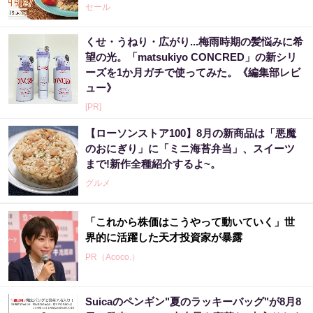
セール
くせ・うねり・広がり...梅雨時期の髪悩みに希
望の光。「matsukiyo CONCRED」の新シリ
ーズを1か月ガチで使ってみた。《編集部レビ
ュー》
[PR]
【ローソンストア100】8月の新商品は「悪魔
のおにぎり」に「ミニ海苔弁当」、スイーツ
まで!新作全種紹介するよ~。
グルメ
「これから株価はこうやって動いていく」世
界的に活躍した天才投資家が暴露
PR（Acoco.）
Suicaのペンギン"夏のラッキーバッグ"が8月8
あなたの金運はどう？宝くじに縁がある時、