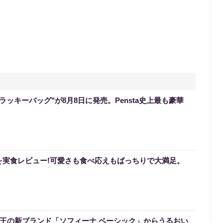
のラッキーバッグ"が8月8日に発売。Pensta史上最も豪華
を実食レビュー!可愛さも食べ応えもばっちりで大満足。
】花王の新ブランド「ソフィーナ ベーシック」からうるおい