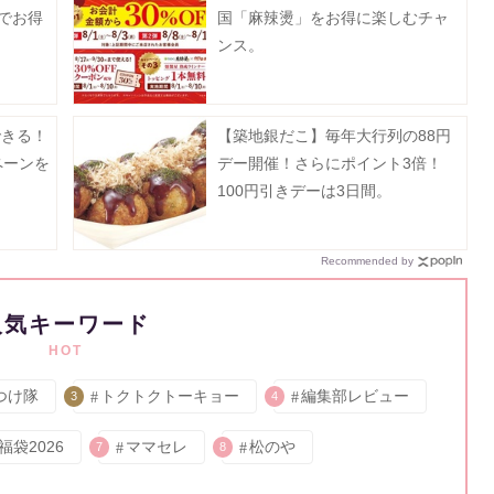
でお得
国「麻辣燙」をお得に楽しむチャ
ンス。
できる！
【築地銀だこ】毎年大行列の88円
ペーンを
デー開催！さらにポイント3倍！
100円引きデーは3日間。
Recommended by
人気キーワード
HOT
つけ隊
トクトクトーキョー
編集部レビュー
3
4
福袋2026
ママセレ
松のや
7
8