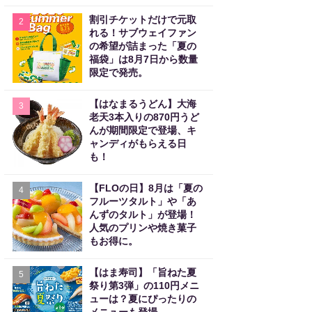
割引チケットだけで元取
2
れる！サブウェイファン
の希望が詰まった「夏の
福袋」は8月7日から数量
限定で発売。
【はなまるうどん】大海
3
老天3本入りの870円うど
んが期間限定で登場、キ
ャンディがもらえる日
も！
【FLOの日】8月は「夏の
4
フルーツタルト」や「あ
んずのタルト」が登場！
人気のプリンや焼き菓子
もお得に。
【はま寿司】「旨ねた夏
5
祭り第3弾」の110円メニ
ューは？夏にぴったりの