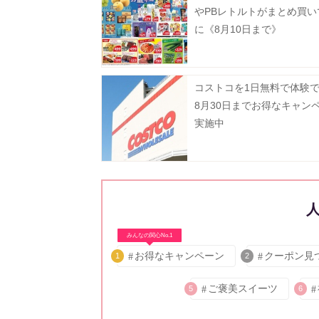
やPBレトルトがまとめ買い
に《8月10日まで》
コストコを1日無料で体験
8月30日までお得なキャン
実施中
みんなの関心No.1
お得なキャンペーン
クーポン見
1
2
ご褒美スイーツ
5
6