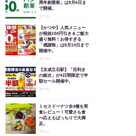
周年創業祭」は9月6日ま
で開催。
セール
【かつや】人気メニュー
が税抜150円引き＆ご飯大
盛り無料！お得すぎる
「感謝祭」は8月14日まで
開催中。
セール
【京成立石駅】「目利き
の銀次」が4日間限定で半
額セール開催中。
セール
ミセスドーナツ全4種を実
食レビュー！可愛さも食
べ応えもばっちりで大満
足。
グルメ