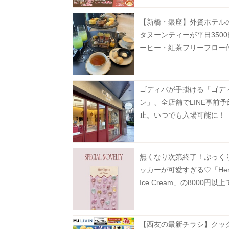
【新橋・銀座】外資ホテル
タヌーンティーが平日350
ーヒー・紅茶フリーフロー
破格...。
ゴディバが手掛ける「ゴデ
ン」、全店舗でLINE事前
止。いつでも入場可能に！
無くなり次第終了！ぷっく
ッカーが可愛すぎる♡「Her li
Ice Cream」の8000円以
えるノベルティ公開。
【西友の最新チラシ】クッ