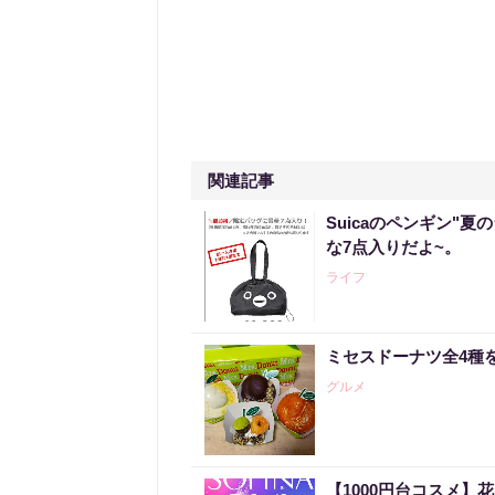
関連記事
Suicaのペンギン"夏
な7点入りだよ~。
ライフ
ミセスドーナツ全4種
グルメ
【1000円台コスメ