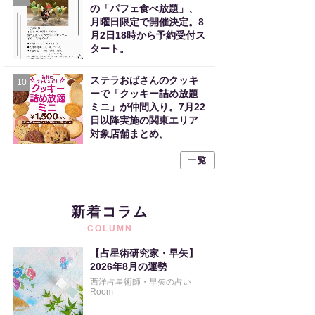
の「パフェ食べ放題」、
月曜日限定で開催決定。8
月2日18時から予約受付ス
タート。
ステラおばさんのクッキ
10
ーで「クッキー詰め放題
ミニ」が仲間入り。7月22
日以降実施の関東エリア
対象店舗まとめ。
一覧
新着コラム
COLUMN
【占星術研究家・早矢】
2026年8月の運勢
西洋占星術師・早矢の占い
Room