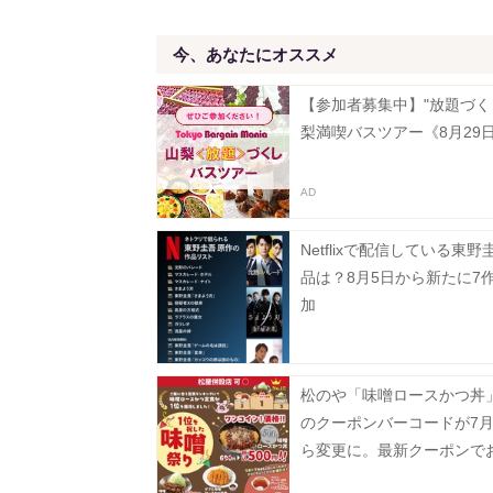
今、あなたにオススメ
【参加者募集中】"放題づく
梨満喫バスツアー《8月29
Netflixで配信している東野
品は？8月5日から新たに7
加
松のや「味噌ロースかつ丼」
のクーポンバーコードが7月
ら変更に。最新クーポンで
楽しんで。