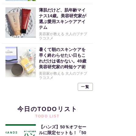
薄肌だけど、肌年齢マイ
ナス14歳。美容研究家が
選ぶ愛用スキンケアアイ
テム
美容家が教える 大人のプチプ
ラコスメ
暑くて朝のスキンケアを
早く終わらせたい日もこ
れだけは省かない。49歳
美容研究家の時短ケア術
美容家が教える 大人のプチプ
ラコスメ
一覧
今日のTODOリスト
TODO LIST
【ハンズ】50％オフセー
ルに限定セットも！「50