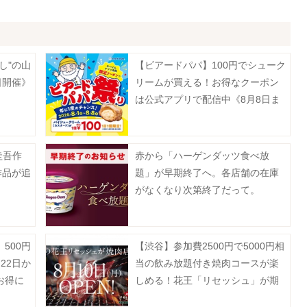
し"の山
【ビアードパパ】100円でシューク
日開催》
リームが買える！お得なクーポン
は公式アプリで配信中《8月8日ま
で》
圭吾作
赤から「ハーゲンダッツ食べ放
作品が追
題」が早期終了へ。各店舗の在庫
がなくなり次第終了だって。
500円
【渋谷】参加費2500円で5000円相
22日か
当の飲み放題付き焼肉コースが楽
お得に
しめる！花王「リセッシュ」が期
間限定で焼肉店をオープン《予約