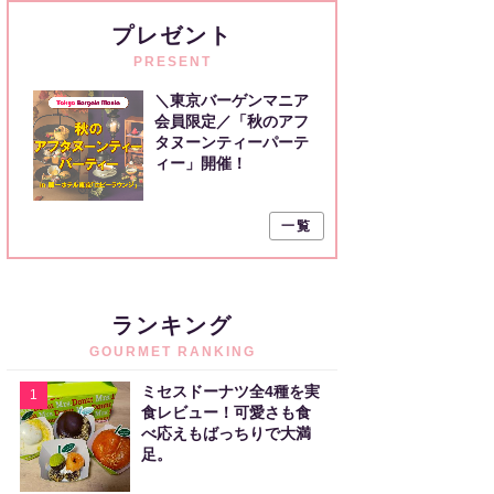
プレゼント
PRESENT
＼東京バーゲンマニア
会員限定／「秋のアフ
タヌーンティーパーテ
ィー」開催！
一覧
ランキング
GOURMET RANKING
ミセスドーナツ全4種を実
1
食レビュー！可愛さも食
べ応えもばっちりで大満
足。