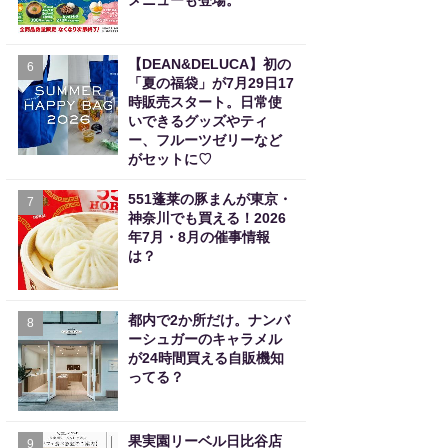
メニューも登場。
【DEAN&DELUCA】初の
6
「夏の福袋」が7月29日17
時販売スタート。日常使
いできるグッズやティ
ー、フルーツゼリーなど
がセットに♡
551蓬莱の豚まんが東京・
7
神奈川でも買える！2026
年7月・8月の催事情報
は？
都内で2か所だけ。ナンバ
8
ーシュガーのキャラメル
が24時間買える自販機知
ってる？
果実園リーベル日比谷店
9