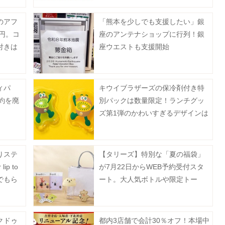
受付中》
のアフ
「熊本を少しでも支援したい」銀
0円。コ
座のアンテナショップに行列！銀
付きは
座ウエストも支援開始
ィパ
キウイブラザーズの保冷剤付き特
予約を廃
別パックは数量限定！ランチグッ
ズ第1弾のかわいすぎるデザインは
2種。
りステ
【タリーズ】特別な「夏の福袋」
p to
が7月22日からWEB予約受付スタ
上でもら
ート。大人気ボトルや限定トー
ト、ドリンクチケットなど超豪
華。
クドゥ
都内3店舗で会計30％オフ！本場中